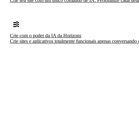
Crie seu site com um único comando de IA. Personalize cada detalh
Crie com o poder da IA da Horizons
Crie sites e aplicativos totalmente funcionais apenas conversando