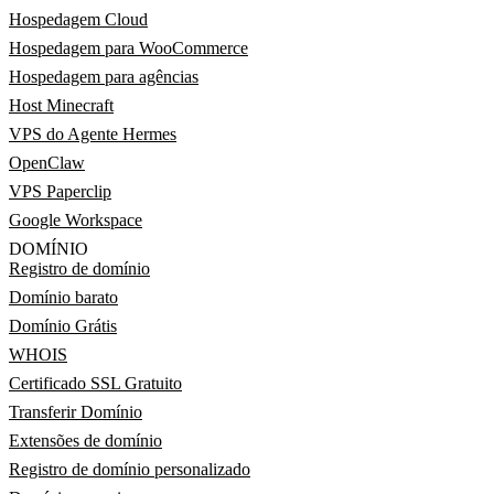
Hospedagem Cloud
Hospedagem para WooCommerce
Hospedagem para agências
Host Minecraft
VPS do Agente Hermes
OpenClaw
VPS Paperclip
Google Workspace
DOMÍNIO
Registro de domínio
Domínio barato
Domínio Grátis
WHOIS
Certificado SSL Gratuito
Transferir Domínio
Extensões de domínio
Registro de domínio personalizado