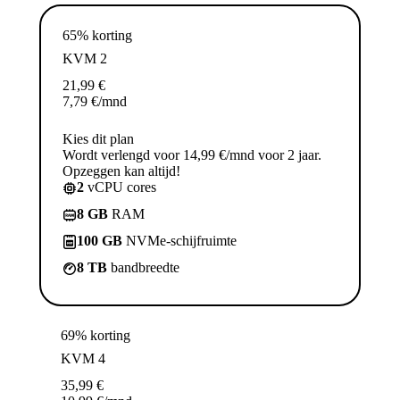
65% korting
KVM 2
21,99
€
7,79
€
/mnd
Kies dit plan
Wordt verlengd voor 14,99 €/mnd voor 2 jaar.
Opzeggen kan altijd!
2
vCPU cores
8 GB
RAM
100 GB
NVMe-schijfruimte
8 TB
bandbreedte
69% korting
KVM 4
35,99
€