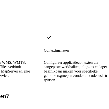
Contextmanager
voor WMS, WMTS,
Configureer applicatiecontexten die
les verbindt
aangepaste werkbalken, plug-ins en lagen
 MapServer en elke
beschikbaar maken voor specifieke
ervice.
gebruikersgroepen zonder de codebasis te
splitsen.
ren?