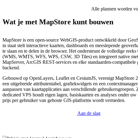
Alle plannen worden voor
Wat je met MapStore kunt bouwen
MapStore is een open-source WebGIS-product ontwikkeld door GeoSo
in staat stelt interactieve kaarten, dashboards en meeslepende geoverh
te slaan en te delen in de browser. Het ondersteunt de volledige ree
(WMS, WMTS, WFS, WPS, CSW, 3D Tiles) en integreert native met
MapServer, ArcGIS REST-services en elke standaarden-compatibele g
backend.
Gebouwd op OpenLayers, Leaflet en CesiumJS, verenigt MapStore 2
een uitgebreide attributentabel, grafiekwidgets en een contextmanager
aanpassen van kaartapplicaties aan verschillende gebruikersgroepen. 
dedicated VPS houdt eigen lagen, basiskaarten en analyses onder uw c
prijs per gebruiker van gehoste GIS-platforms wordt vermeden.
Aan de slag