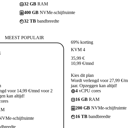
32 GB
RAM
400 GB
NVMe-schijfruimte
32 TB
bandbreedte
MEEST POPULAIR
69% korting
KVM 4
g
35,99
€
10,99
€
/mnd
Kies dit plan
Wordt verlengd voor 27,99 €/m
n
jaar. Opzeggen kan altijd!
ngd voor 14,99 €/mnd voor 2
4
vCPU cores
en kan altijd!
16 GB
RAM
ores
200 GB
NVMe-schijfruimte
AM
16 TB
bandbreedte
VMe-schijfruimte
dbreedte