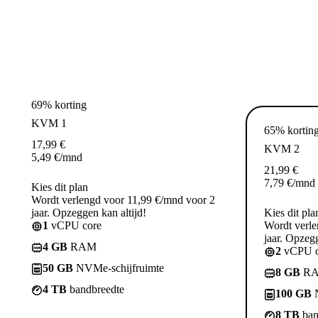
69% korting
KVM 1
65% kortin
17,99
€
KVM 2
5,49
€
/mnd
21,99
€
7,79
€
/mnd
Kies dit plan
Wordt verlengd voor 11,99 €/mnd voor 2
jaar. Opzeggen kan altijd!
Kies dit pla
1
vCPU core
Wordt verle
jaar. Opzegg
4 GB
RAM
2
vCPU c
50 GB
NVMe-schijfruimte
8 GB
R
4 TB
bandbreedte
100 GB
N
8 TB
ban