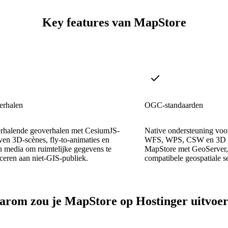
Key features van MapStore
rhalen
OGC-standaarden
erhalende geoverhalen met CesiumJS-
Native ondersteuning 
en 3D-scènes, fly-to-animaties en
WFS, WPS, CSW en 3D Ti
n media om ruimtelijke gegevens te
MapStore met GeoServer,
eren aan niet-GIS-publiek.
compatibele geospatiale s
rom zou je MapStore op Hostinger uitvoe