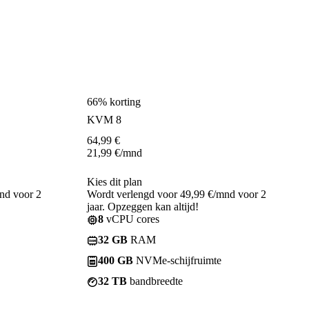
66% korting
KVM 8
64,99
€
21,99
€
/mnd
Kies dit plan
nd voor 2
Wordt verlengd voor 49,99 €/mnd voor 2
jaar. Opzeggen kan altijd!
8
vCPU cores
32 GB
RAM
400 GB
NVMe-schijfruimte
32 TB
bandbreedte