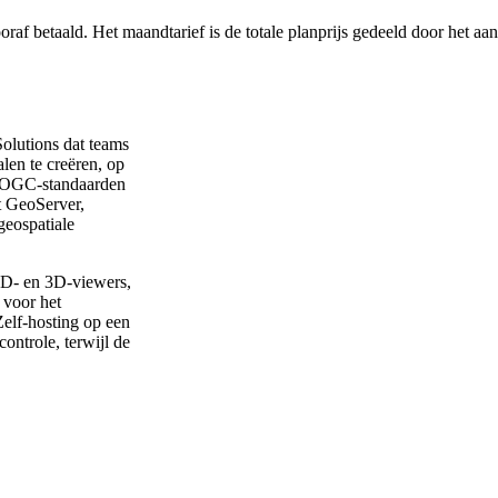
af betaald. Het maandtarief is de totale planprijs gedeeld door het aa
lutions dat teams
alen te creëren, op
ks OGC-standaarden
 GeoServer,
eospatiale
D- en 3D-viewers,
 voor het
Zelf-hosting op een
ontrole, terwijl de