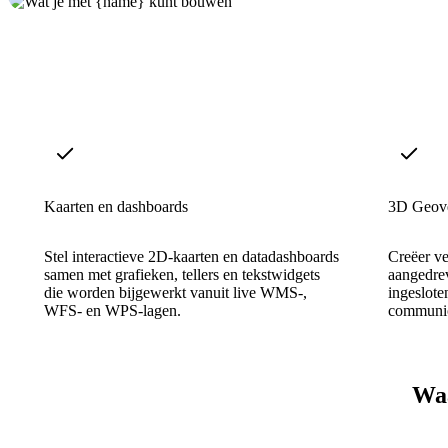
Kaarten en dashboards
3D Geove
Stel interactieve 2D-kaarten en datadashboards
Creëer v
samen met grafieken, tellers en tekstwidgets
aangedrev
die worden bijgewerkt vanuit live WMS-,
ingeslote
WFS- en WPS-lagen.
communic
Waa