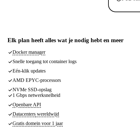
Elk plan heeft
alles wat je nodig hebt
en meer
Docker manager
Snelle toegang tot container logs
Eén-klik updates
AMD EPYC-processors
NVMe SSD-opslag
1 Gbps netwerksnelheid
Openbare API
Datacenters
wereldwijd
Gratis domein voor 1 jaar