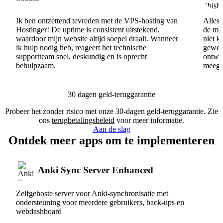
Ik ben ontzettend tevreden met de VPS-hosting van
Alles 
Hostinger! De uptime is consistent uitstekend,
de men
waardoor mijn website altijd soepel draait. Wanneer
niet k
ik hulp nodig heb, reageert het technische
gewel
supportteam snel, deskundig en is oprecht
ontwik
behulpzaam.
meege
30 dagen geld-teruggarantie
Probeer het zonder risico met onze 30-dagen geld-teruggarantie. Zie
ons
terugbetalingsbeleid
voor meer informatie.
Aan de slag
Ontdek meer apps om te implementeren
Anki Sync Server Enhanced
Zelfgehoste server voor Anki-synchronisatie met
ondersteuning voor meerdere gebruikers, back-ups en
webdashboard