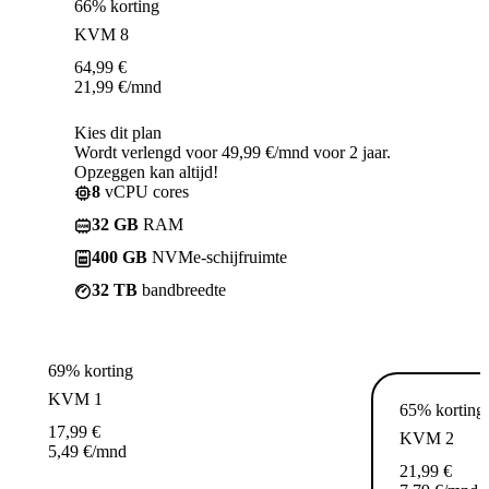
66% korting
KVM 8
64,99
€
21,99
€
/mnd
Kies dit plan
Wordt verlengd voor 49,99 €/mnd voor 2 jaar.
Opzeggen kan altijd!
8
vCPU cores
32 GB
RAM
400 GB
NVMe-schijfruimte
32 TB
bandbreedte
69% korting
KVM 1
65% korting
17,99
€
KVM 2
5,49
€
/mnd
21,99
€