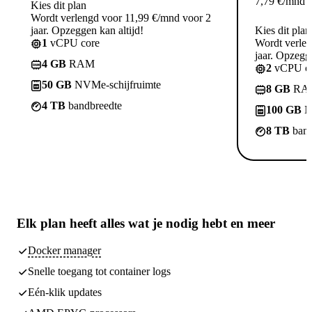
7,79
€
/mnd
Kies dit plan
Wordt verlengd voor 11,99 €/mnd voor 2
jaar. Opzeggen kan altijd!
Kies dit plan
1
vCPU core
Wordt verle
jaar. Opzegge
4 GB
RAM
2
vCPU co
50 GB
NVMe-schijfruimte
8 GB
RA
4 TB
bandbreedte
100 GB
N
8 TB
band
Elk plan heeft
alles wat je nodig hebt
en meer
Docker manager
Snelle toegang tot container logs
Eén-klik updates