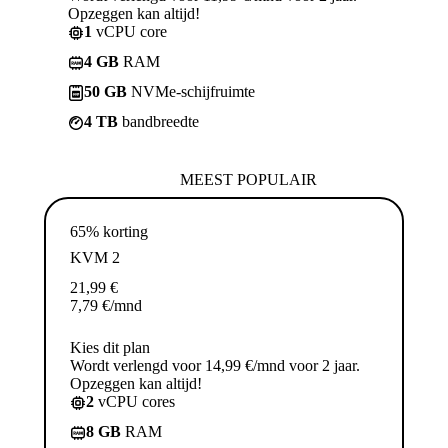
Opzeggen kan altijd!
1
vCPU core
4 GB
RAM
50 GB
NVMe-schijfruimte
4 TB
bandbreedte
MEEST POPULAIR
65% korting
KVM 2
21,99
€
7,79
€
/mnd
Kies dit plan
Wordt verlengd voor 14,99 €/mnd voor 2 jaar.
Opzeggen kan altijd!
2
vCPU cores
8 GB
RAM