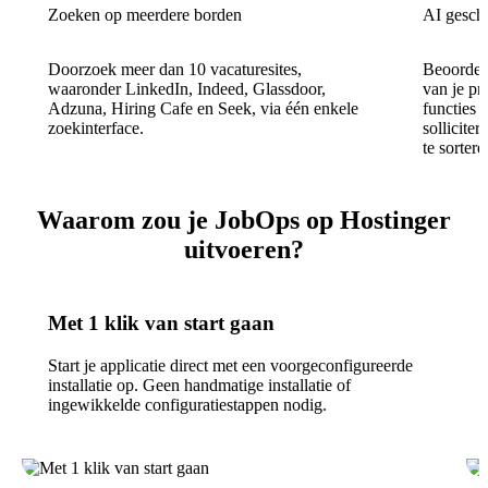
Zoeken op meerdere borden
AI geschi
Doorzoek meer dan 10 vacaturesites,
Beoordeel
waaronder LinkedIn, Indeed, Glassdoor,
van je pro
Adzuna, Hiring Cafe en Seek, via één enkele
functies 
zoekinterface.
sollicite
te sortere
Waarom zou je JobOps op Hostinger
uitvoeren?
Met 1 klik van start gaan
Start je applicatie direct met een voorgeconfigureerde
installatie op. Geen handmatige installatie of
ingewikkelde configuratiestappen nodig.