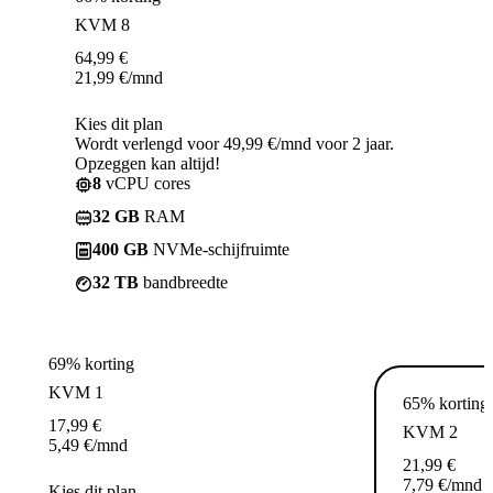
KVM 8
64,99
€
21,99
€
/mnd
Kies dit plan
Wordt verlengd voor 49,99 €/mnd voor 2 jaar.
Opzeggen kan altijd!
8
vCPU cores
32 GB
RAM
400 GB
NVMe-schijfruimte
32 TB
bandbreedte
69% korting
KVM 1
65% korting
17,99
€
KVM 2
5,49
€
/mnd
21,99
€
7,79
€
/mnd
Kies dit plan