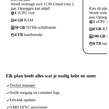
Wordt verlengd voor 11,99 €/mnd voor 2
jaar. Opzeggen kan altijd!
Kies dit plan
1
vCPU core
Wordt verle
jaar. Opzegge
4 GB
RAM
2
vCPU co
50 GB
NVMe-schijfruimte
8 GB
RA
4 TB
bandbreedte
100 GB
N
8 TB
band
Elk plan heeft
alles wat je nodig hebt
en meer
Docker manager
Snelle toegang tot container logs
Eén-klik updates
AMD EPYC-processors