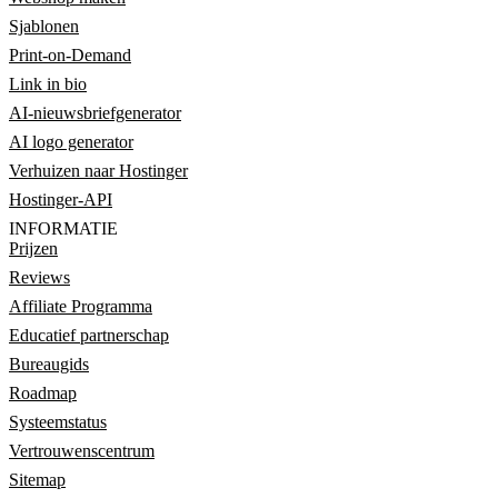
Sjablonen
Print-on-Demand
Link in bio
AI-nieuwsbriefgenerator
AI logo generator
Verhuizen naar Hostinger
Hostinger-API
INFORMATIE
Prijzen
Reviews
Affiliate Programma
Educatief partnerschap
Bureaugids
Roadmap
Systeemstatus
Vertrouwenscentrum
Sitemap