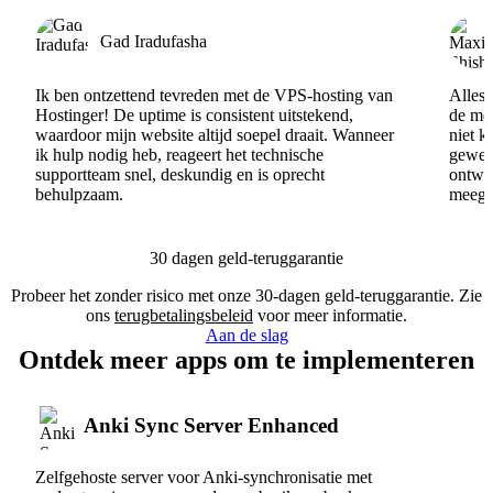
Gad Iradufasha
Ik ben ontzettend tevreden met de VPS-hosting van
Alles 
Hostinger! De uptime is consistent uitstekend,
de men
waardoor mijn website altijd soepel draait. Wanneer
niet k
ik hulp nodig heb, reageert het technische
gewel
supportteam snel, deskundig en is oprecht
ontwik
behulpzaam.
meege
30 dagen geld-teruggarantie
Probeer het zonder risico met onze 30-dagen geld-teruggarantie. Zie
ons
terugbetalingsbeleid
voor meer informatie.
Aan de slag
Ontdek meer apps om te implementeren
Anki Sync Server Enhanced
Zelfgehoste server voor Anki-synchronisatie met