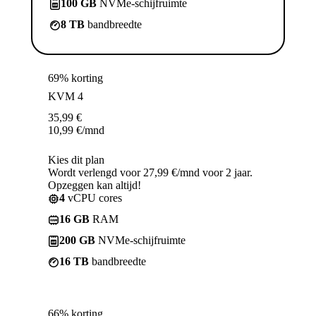
100 GB
NVMe-schijfruimte
8 TB
bandbreedte
69% korting
KVM 4
35,99
€
10,99
€
/mnd
Kies dit plan
Wordt verlengd voor 27,99 €/mnd voor 2 jaar.
Opzeggen kan altijd!
4
vCPU cores
16 GB
RAM
200 GB
NVMe-schijfruimte
16 TB
bandbreedte
66% korting