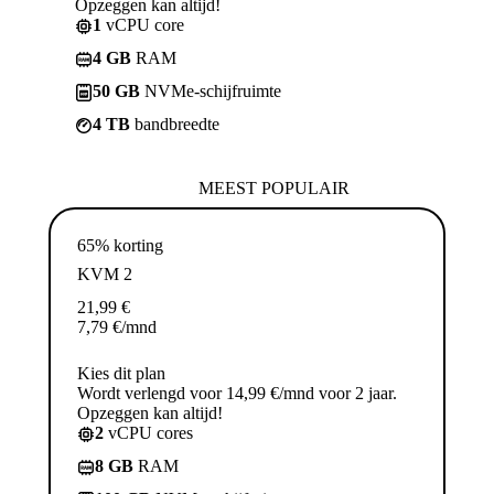
Opzeggen kan altijd!
1
vCPU core
4 GB
RAM
50 GB
NVMe-schijfruimte
4 TB
bandbreedte
MEEST POPULAIR
65% korting
KVM 2
21,99
€
7,79
€
/mnd
Kies dit plan
Wordt verlengd voor 14,99 €/mnd voor 2 jaar.
Opzeggen kan altijd!
2
vCPU cores
8 GB
RAM