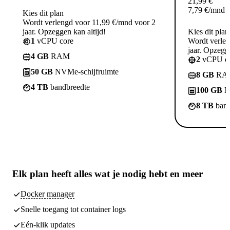
21,99
€
7,79
€
/mnd
Kies dit plan
Wordt verlengd voor 11,99 €/mnd voor 2
jaar. Opzeggen kan altijd!
Kies dit plan
1
vCPU core
Wordt verle
jaar. Opzegge
4 GB
RAM
2
vCPU co
50 GB
NVMe-schijfruimte
8 GB
RA
4 TB
bandbreedte
100 GB
N
8 TB
band
Elk plan heeft
alles wat je nodig hebt
en meer
Docker manager
Snelle toegang tot container logs
Eén-klik updates