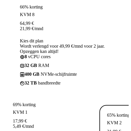
66% korting
KVM 8
64,99
€
21,99
€
/mnd
Kies dit plan
Wordt verlengd voor 49,99 €/mnd voor 2 jaar.
Opzeggen kan altijd!
8
vCPU cores
32 GB
RAM
400 GB
NVMe-schijfruimte
32 TB
bandbreedte
69% korting
KVM 1
65% korting
17,99
€
KVM 2
5,49
€
/mnd