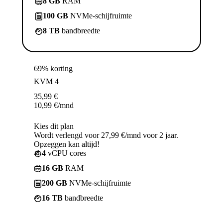
8 GB
RAM
100 GB
NVMe-schijfruimte
8 TB
bandbreedte
69% korting
KVM 4
35,99
€
10,99
€
/mnd
Kies dit plan
Wordt verlengd voor 27,99 €/mnd voor 2 jaar.
Opzeggen kan altijd!
4
vCPU cores
16 GB
RAM
200 GB
NVMe-schijfruimte
16 TB
bandbreedte