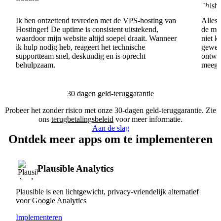
Ik ben ontzettend tevreden met de VPS-hosting van
Alles 
Hostinger! De uptime is consistent uitstekend,
de men
waardoor mijn website altijd soepel draait. Wanneer
niet k
ik hulp nodig heb, reageert het technische
gewel
supportteam snel, deskundig en is oprecht
ontwik
behulpzaam.
meege
30 dagen geld-teruggarantie
Probeer het zonder risico met onze 30-dagen geld-teruggarantie. Zie
ons
terugbetalingsbeleid
voor meer informatie.
Aan de slag
Ontdek meer apps om te implementeren
Plausible Analytics
Plausible is een lichtgewicht, privacy-vriendelijk alternatief
voor Google Analytics
Implementeren