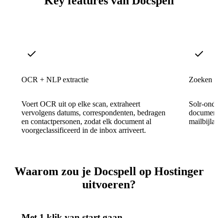
Key features van Docspell
OCR + NLP extractie
Zoeken in
Voert OCR uit op elke scan, extraheert
Solr-onde
vervolgens datums, correspondenten, bedragen
document 
en contactpersonen, zodat elk document al
mailbijla
voorgeclassificeerd in de inbox arriveert.
Waarom zou je Docspell op Hostinger
uitvoeren?
Met 1 klik van start gaan