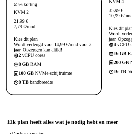
KVM 4
65% korting
35,99
€
KVM 2
10,99
€
/mnd
21,99
€
7,79
€
/mnd
Kies dit plan
Wordt verlen
Kies dit plan
jaar. Opzegge
Wordt verlengd voor 14,99 €/mnd voor 2
4
vCPU co
jaar. Opzeggen kan altijd!
16 GB
R
2
vCPU cores
200 GB
NV
8 GB
RAM
16 TB
ban
100 GB
NVMe-schijfruimte
8 TB
bandbreedte
Elk plan heeft
alles wat je nodig hebt
en meer
Docker manager