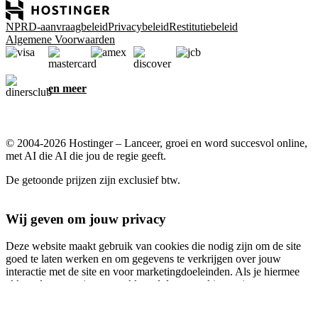
NPRD-aanvraagbeleid
Privacybeleid
Restitutiebeleid
Algemene Voorwaarden
en meer
© 2004-2026 Hostinger – Lanceer, groei en word succesvol online,
met AI die AI die jou de regie geeft.
De getoonde prijzen zijn exclusief btw.
Wij geven om jouw privacy
Deze website maakt gebruik van cookies die nodig zijn om de site
goed te laten werken en om gegevens te verkrijgen over jouw
interactie met de site en voor marketingdoeleinden. Als je hiermee
akkoord gaat, ga je ermee akkoord dat er cookies op je apparaat
worden opgeslagen voor advertentietargeting, personalisatie en
analyse, zoals beschreven in ons
Cookiebeleid
.