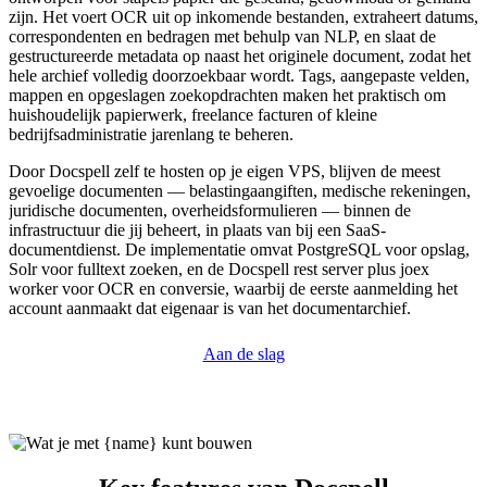
zijn. Het voert OCR uit op inkomende bestanden, extraheert datums,
correspondenten en bedragen met behulp van NLP, en slaat de
gestructureerde metadata op naast het originele document, zodat het
hele archief volledig doorzoekbaar wordt. Tags, aangepaste velden,
mappen en opgeslagen zoekopdrachten maken het praktisch om
huishoudelijk papierwerk, freelance facturen of kleine
bedrijfsadministratie jarenlang te beheren.
Door Docspell zelf te hosten op je eigen VPS, blijven de meest
gevoelige documenten — belastingaangiften, medische rekeningen,
juridische documenten, overheidsformulieren — binnen de
infrastructuur die jij beheert, in plaats van bij een SaaS-
documentdienst. De implementatie omvat PostgreSQL voor opslag,
Solr voor fulltext zoeken, en de Docspell rest server plus joex
worker voor OCR en conversie, waarbij de eerste aanmelding het
account aanmaakt dat eigenaar is van het documentarchief.
Aan de slag