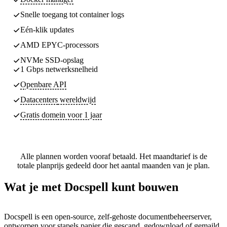
Snelle toegang tot container logs
Eén-klik updates
AMD EPYC-processors
NVMe SSD-opslag
1 Gbps netwerksnelheid
Openbare API
Datacenters
wereldwijd
Gratis domein voor 1 jaar
Alle plannen worden vooraf betaald. Het maandtarief is de
totale planprijs gedeeld door het aantal maanden van je plan.
Wat je met Docspell kunt bouwen
Docspell is een open-source, zelf-gehoste documentbeheerserver,
ontworpen voor stapels papier die gescand, gedownload of gemaild