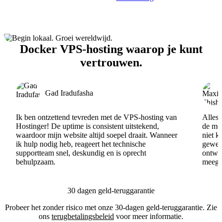
Docker VPS-hosting waarop je kunt
vertrouwen.
Gad Iradufasha
Ik ben ontzettend tevreden met de VPS-hosting van
Alles 
Hostinger! De uptime is consistent uitstekend,
de men
waardoor mijn website altijd soepel draait. Wanneer
niet k
ik hulp nodig heb, reageert het technische
gewel
supportteam snel, deskundig en is oprecht
ontwik
behulpzaam.
meege
30 dagen geld-teruggarantie
Probeer het zonder risico met onze 30-dagen geld-teruggarantie. Zie
ons
terugbetalingsbeleid
voor meer informatie.