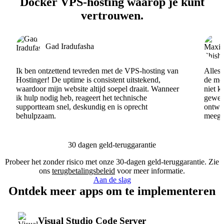
Docker VPS-hosting waarop je kunt
vertrouwen.
Gad Iradufasha
Ik ben ontzettend tevreden met de VPS-hosting van
Alles 
Hostinger! De uptime is consistent uitstekend,
de men
waardoor mijn website altijd soepel draait. Wanneer
niet k
ik hulp nodig heb, reageert het technische
gewel
supportteam snel, deskundig en is oprecht
ontwik
behulpzaam.
meege
30 dagen geld-teruggarantie
Probeer het zonder risico met onze 30-dagen geld-teruggarantie. Zie
ons
terugbetalingsbeleid
voor meer informatie.
Aan de slag
Ontdek meer apps om te implementeren
Visual Studio Code Server