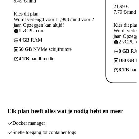
5,49
€
/mnd
21,99
€
7,79
€
/mnd
Kies dit plan
Wordt verlengd voor 11,99 €/mnd voor 2
jaar. Opzeggen kan altijd!
Kies dit plan
1
vCPU core
Wordt verle
jaar. Opzegge
4 GB
RAM
2
vCPU co
50 GB
NVMe-schijfruimte
8 GB
RA
4 TB
bandbreedte
100 GB
N
8 TB
band
Elk plan heeft
alles wat je nodig hebt
en meer
Docker manager
Snelle toegang tot container logs