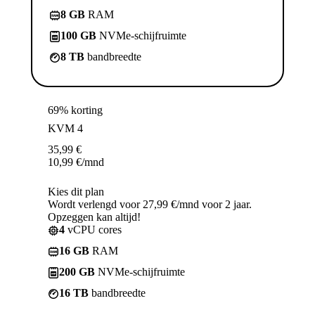
8 GB
RAM
100 GB
NVMe-schijfruimte
8 TB
bandbreedte
69% korting
KVM 4
35,99
€
10,99
€
/mnd
Kies dit plan
Wordt verlengd voor 27,99 €/mnd voor 2 jaar.
Opzeggen kan altijd!
4
vCPU cores
16 GB
RAM
200 GB
NVMe-schijfruimte
16 TB
bandbreedte