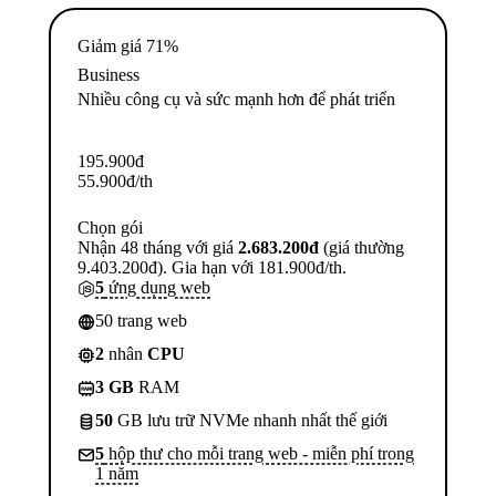
Giảm giá 71%
Business
Nhiều công cụ và sức mạnh hơn để phát triển
195.900
đ
55.900
đ
/th
Chọn gói
Nhận 48 tháng với giá
2.683.200đ
(giá thường
9.403.200đ). Gia hạn với 181.900đ/th.
5
ứng dụng web
50 trang web
2
nhân
CPU
3 GB
RAM
50
GB lưu trữ NVMe nhanh nhất thế giới
5
hộp thư cho mỗi trang web - miễn phí trong
1 năm