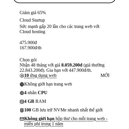
Giảm giá 65%
Cloud Startup
Sức mạnh gấp 20 lần cho các trang web với
Cloud hosting
475.900
đ
167.900
đ
/th
Chọn gói
Nhận 48 tháng với giá
8.059.200đ
(giá thường
22.843.200đ). Gia hạn với 447.900đ/th.
10
ứng dụng web
MỚI
Không giới hạn trang web
4
nhân
CPU
4 GB
RAM
100
GB lưu trữ NVMe nhanh nhất thế giới
Không giới hạn
hộp thư cho mỗi trang web -
miễn phí trong 1 năm