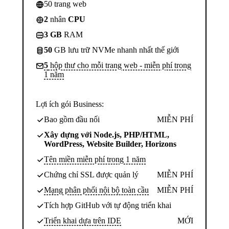
50 trang web
2
nhân
CPU
3 GB
RAM
50
GB lưu trữ NVMe nhanh nhất thế giới
5
hộp thư cho mỗi trang web - miễn phí trong
1 năm
Lợi ích gói Business:
Bao gồm đầu nối
MIỄN PHÍ
Xây dựng với Node.js, PHP/HTML,
WordPress, Website Builder, Horizons
Tên miền miễn phí trong 1 năm
Chứng chỉ SSL được quản lý
MIỄN PHÍ
Mạng phân phối nội bộ toàn cầu
MIỄN PHÍ
Tích hợp GitHub với tự động triển khai
Triển khai dựa trên IDE
MỚI