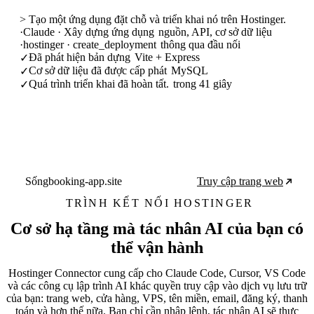
>
Tạo một ứng dụng đặt chỗ và triển khai nó trên Hostinger.
·
Claude · Xây dựng ứng dụng
nguồn, API, cơ sở dữ liệu
·
hostinger · create_deployment
thông qua đầu nối
Đã phát hiện bản dựng
Vite + Express
✓
Cơ sở dữ liệu đã được cấp phát
MySQL
✓
Quá trình triển khai đã hoàn tất.
trong 41 giây
✓
Sống
booking-app.site
Truy cập trang web
TRÌNH KẾT NỐI HOSTINGER
Cơ sở hạ tầng mà tác nhân AI của bạn có
thể vận hành
Hostinger Connector cung cấp cho Claude Code, Cursor, VS Code
và các công cụ lập trình AI khác quyền truy cập vào dịch vụ lưu trữ
của bạn: trang web, cửa hàng, VPS, tên miền, email, đăng ký, thanh
toán và hơn thế nữa. Bạn chỉ cần nhập lệnh, tác nhân AI sẽ thực