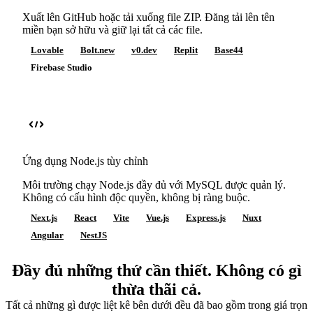
Xuất lên GitHub hoặc tải xuống file ZIP. Đăng tải lên tên
miền bạn sở hữu và giữ lại tất cả các file.
Lovable
Bolt.new
v0.dev
Replit
Base44
Firebase Studio
Ứng dụng Node.js tùy chỉnh
Môi trường chạy Node.js đầy đủ với MySQL được quản lý.
Không có cấu hình độc quyền, không bị ràng buộc.
Next.js
React
Vite
Vue.js
Express.js
Nuxt
Angular
NestJS
Đầy đủ những thứ cần thiết. Không có gì
thừa thãi cả.
Tất cả những gì được liệt kê bên dưới đều đã bao gồm trong giá trọn