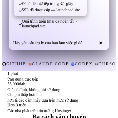
Đã tải lên 42 tệp trong 3,1 giây
SSL đã được cấp — launchpad.site
Quá trình triển khai đã hoàn tất. ·
launchpad.site
Hãy yêu cầu trợ lý của bạn làm việc gì đó…
GITHUB
CLAUDE CODE
CODEX
CURSO
1 phút
ứng dụng trực tiếp
55.900đ/th
Giá cố định, không phí sử dụng
Chi phí thấp hơn 5 lần
hơn là các đám mây dựa trên mức sử dụng
Hơn 3 triệu
Các nhà phát triển tin tưởng Hostinger
Ba cách vận chuyển