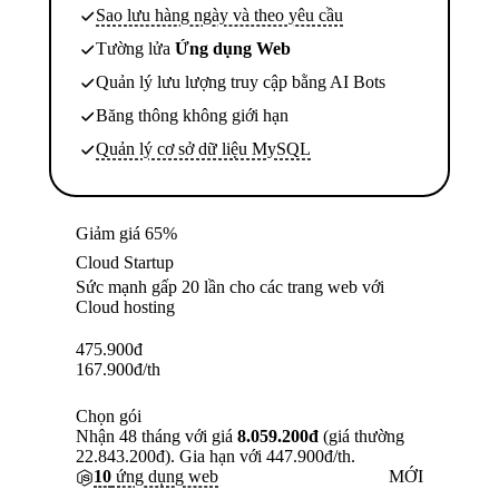
Sao lưu hàng ngày và theo yêu cầu
Tường lửa
Ứng dụng Web
Quản lý lưu lượng truy cập bằng AI Bots
Băng thông không giới hạn
Quản lý cơ sở dữ liệu MySQL
Giảm giá 65%
Cloud Startup
Sức mạnh gấp 20 lần cho các trang web với
Cloud hosting
475.900
đ
167.900
đ
/th
Chọn gói
Nhận 48 tháng với giá
8.059.200đ
(giá thường
22.843.200đ). Gia hạn với 447.900đ/th.
10
ứng dụng web
MỚI