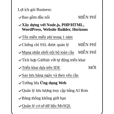
Lợi ích gói Business:
Bao gồm đầu nối
MIỄN PHÍ
Xây dựng với Node.js, PHP/HTML,
WordPress, Website Builder, Horizons
Tên miền miễn phí trong 1 năm
Chứng chỉ SSL được quản lý
MIỄN PHÍ
Mạng phân phối nội bộ toàn cầu
MIỄN PHÍ
Tích hợp GitHub với tự động triển khai
Triển khai dựa trên IDE
MỚI
Sao lưu hàng ngày và theo yêu cầu
Tường lửa
Ứng dụng Web
Quản lý lưu lượng truy cập bằng AI Bots
Băng thông không giới hạn
Quản lý cơ sở dữ liệu MySQL