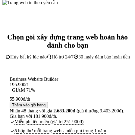
Chọn gói xây dựng trang web hoàn hảo
dành cho bạn
Hủy bất kỳ lúc nào
Hỗ trợ 24/7
30 ngày đảm bảo hoàn tiền
Business Website Builder
195.900
đ
GIẢM 71%
55.900
đ
/th
Thêm vào giỏ hàng
Nhận 48 tháng với giá
2.683.200đ
(giá thường 9.403.200đ).
Gia hạn với 181.900đ/th.
Miễn phí tên miền (giá trị 251.900đ)
5
hộp thư mỗi trang web - miễn phí trong 1 năm