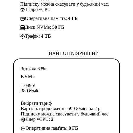
Підписку можна скасувати у будь-який час.
1
ядро vCPU
Оперативна пам'ять:
4 ГБ
Диск NVMe:
50 ГБ
Трафік:
4 TБ
НАЙПОПУЛЯРНІШИЙ
Знижка 63%
KVM 2
1 049
₴
389
₴
/міс.
Вибрати тариф
Вартість продовження 599 ₴/міс. на 2 р.
Підписку можна скасувати у будь-який час.
Ядер vCPU:
2
Оперативна пам'ять:
8 ГБ