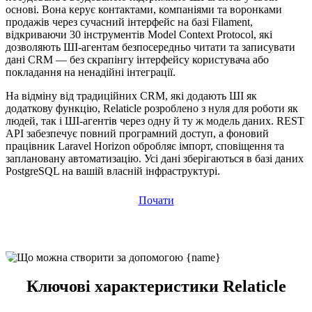
основі. Вона керує контактами, компаніями та воронками
продажів через сучасний інтерфейс на базі Filament,
відкриваючи 30 інструментів Model Context Protocol, які
дозволяють ШІ-агентам безпосередньо читати та записувати
дані CRM — без скрапінгу інтерфейсу користувача або
покладання на ненадійні інтеграції.
На відміну від традиційних CRM, які додають ШІ як
додаткову функцію, Relaticle розроблено з нуля для роботи як
людей, так і ШІ-агентів через одну й ту ж модель даних. REST
API забезпечує повний програмний доступ, а фоновий
працівник Laravel Horizon обробляє імпорт, сповіщення та
заплановану автоматизацію. Усі дані зберігаються в базі даних
PostgreSQL на вашій власній інфраструктурі.
Почати
Ключові характеристики Relaticle