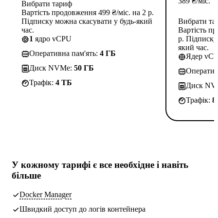
389
₴
/міс.
Вибрати тариф
Вартість продовження 499 ₴/міс. на 2 р.
Підписку можна скасувати у будь-який
Вибрати та
час.
Вартість пр
1
ядро vCPU
р. Підписку
який час.
Оперативна пам'ять:
4 ГБ
Ядер vC
Диск NVMe:
50 ГБ
Оператив
Трафік:
4 TБ
Диск NV
Трафік:
8
У кожному тарифі є
все необхідне
і навіть
більше
Docker Manager
Швидкий доступ до логів контейнера