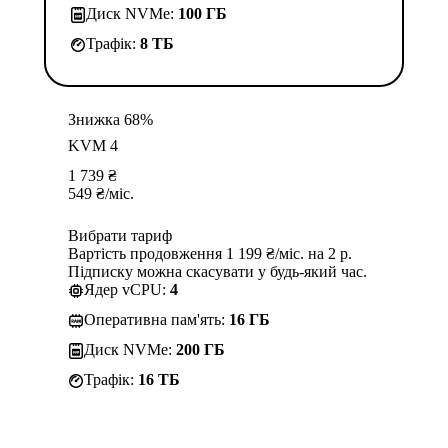
Диск NVMe:
100 ГБ
Трафік:
8 TБ
Знижка 68%
KVM 4
1 739
₴
549
₴
/міс.
Вибрати тариф
Вартість продовження 1 199 ₴/міс. на 2 р.
Підписку можна скасувати у будь-який час.
Ядер vCPU:
4
Оперативна пам'ять:
16 ГБ
Диск NVMe:
200 ГБ
Трафік:
16 TБ