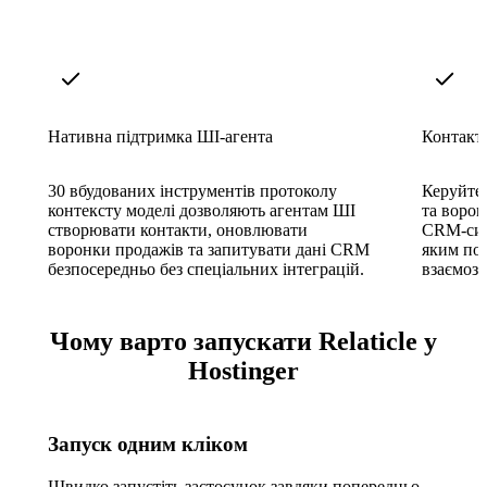
Нативна підтримка ШІ-агента
Контакти
30 вбудованих інструментів протоколу
Керуйте 
контексту моделі дозволяють агентам ШІ
та ворон
створювати контакти, оновлювати
CRM-сист
воронки продажів та запитувати дані CRM
яким пот
безпосередньо без спеціальних інтеграцій.
взаємозв
Чому варто запускати Relaticle у
Hostinger
Запуск одним кліком
Швидко запустіть застосунок завдяки попередньо