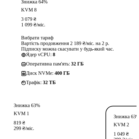
Знижка 64%
KVM 8
3 079
₴
1 099
₴
/міс.
Вибрати тариф
Вартість продовження 2 189 ₴/міс. на 2 р.
Підписку можна скасувати у будь-який час.
Ядер vCPU:
8
Оперативна пам'ять:
32 ГБ
Диск NVMe:
400 ГБ
Трафік:
32 TБ
Знижка 63%
KVM 1
Знижка 63
819
₴
KVM 2
299
₴
/міс.
1 049
₴