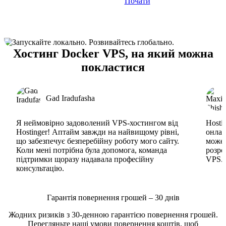
Почати
Хостинг Docker VPS, на який можна
покластися
Gad Iradufasha
Я неймовірно задоволений VPS-хостингом від
Hosti
Hostinger! Аптайм завжди на найвищому рівні,
онлай
що забезпечує безперебійну роботу мого сайту.
може 
Коли мені потрібна була допомога, команда
розро
підтримки щоразу надавала професійну
VPS. 
консультацію.
Гарантія повернення грошей – 30 днів
Жодних ризиків з 30-денною гарантією повернення грошей.
Перегляньте наші
умови повернення коштів
, щоб