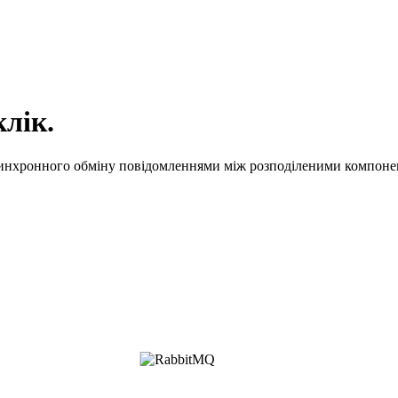
лік.
инхронного обміну повідомленнями між розподіленими компонен