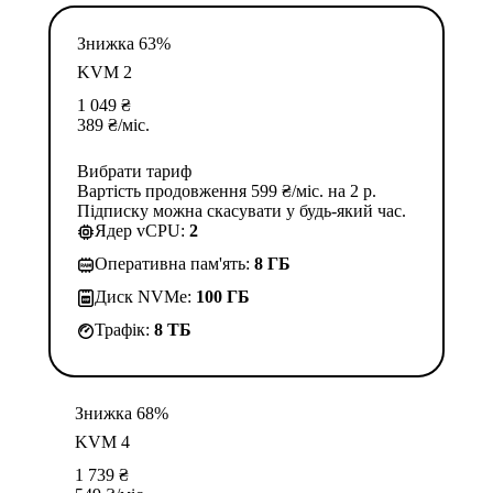
Знижка 63%
KVM 2
1 049
₴
389
₴
/міс.
Вибрати тариф
Вартість продовження 599 ₴/міс. на 2 р.
Підписку можна скасувати у будь-який час.
Ядер vCPU:
2
Оперативна пам'ять:
8 ГБ
Диск NVMe:
100 ГБ
Трафік:
8 TБ
Знижка 68%
KVM 4
1 739
₴