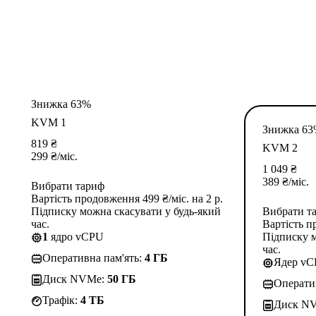
Знижка 63%
KVM 1
Знижка 6
819
₴
KVM 2
299
₴
/міс.
1 049
₴
389
₴
/міс.
Вибрати тариф
Вартість продовження 499 ₴/міс. на 2 р.
Підписку можна скасувати у будь-який
Вибрати т
час.
Вартість п
1
ядро vCPU
Підписку м
час.
Оперативна пам'ять:
4 ГБ
Ядер v
Диск NVMe:
50 ГБ
Операти
Трафік:
4 TБ
Диск N