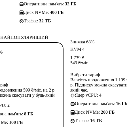
Оперативна пам'ять:
32 ГБ
Диск NVMe:
400 ГБ
Трафік:
32 TБ
НАЙПОПУЛЯРНІШИЙ
Знижка 68%
KVM 4
3%
1 739
₴
549
₴
/міс.
Вибрати тариф
Вартість продовження 1 199 ₴
ариф
р. Підписку можна скасувати
родовження 599 ₴/міс. на 2 р.
який час.
ожна скасувати у будь-який
Ядер vCPU:
4
Оперативна пам'ять:
16 Г
CPU:
2
Диск NVMe:
200 ГБ
вна пам'ять:
8 ГБ
Трафік:
16 TБ
VMe:
100 ГБ