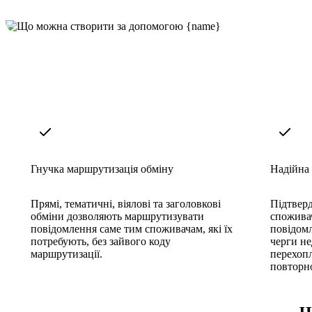
Гнучка маршрутизація обміну
Надійна
Прямі, тематичні, віялові та заголовкові
Підтверд
обміни дозволяють маршрутизувати
спожива
повідомлення саме тим споживачам, які їх
повідом
потребують, без зайвого коду
черги н
маршрутизації.
перехоп
повторно