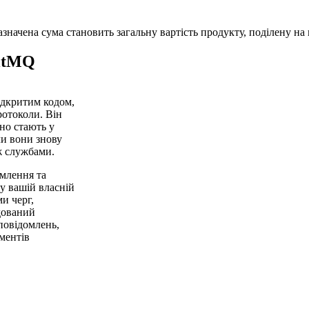
начена сума становить загальну вартість продукту, поділену на к
bitMQ
ідкритим кодом,
отоколи. Він
но стають у
ли вони знову
ж службами.
млення та
 у вашій власній
и черг,
дований
повідомлень,
ментів