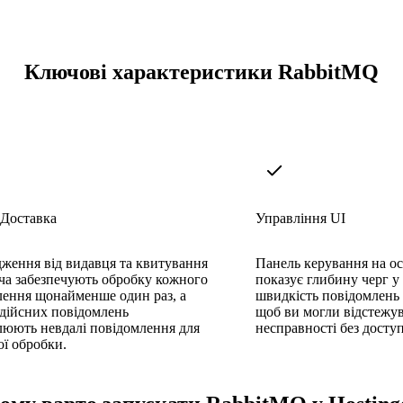
Ключові характеристики RabbitMQ
 Доставка
Управління UI
ження від видавця та квитування
Панель керування на ос
ча забезпечують обробку кожного
показує глибину черг у 
лення щонайменше один раз, а
швидкість повідомлень т
едійсних повідомлень
щоб ви могли відстежув
люють невдалі повідомлення для
несправності без доступ
ї обробки.