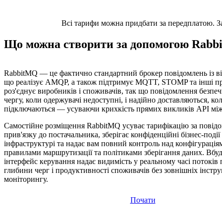
Всі тарифи можна придбати за передплатою. Заз
Що можна створити за допомогою Rab
RabbitMQ — це фактично стандартний брокер повідомлень із в
що реалізує AMQP, а також підтримує MQTT, STOMP та інші пр
роз'єднує виробників і споживачів, так що повідомлення безпеч
чергу, коли одержувачі недоступні, і надійно доставляються, ко
підключаються — усуваючи крихкість прямих викликів API мі
Самостійне розміщення RabbitMQ усуває тарифікацію за повідо
прив'язку до постачальника, зберігає конфіденційні бізнес-події
інфраструктурі та надає вам повний контроль над конфігураціям
правилами маршрутизації та політиками зберігання даних. Вбу
інтерфейс керування надає видимість у реальному часі потоків 
глибини черг і продуктивності споживачів без зовнішніх інстру
моніторингу.
Почати