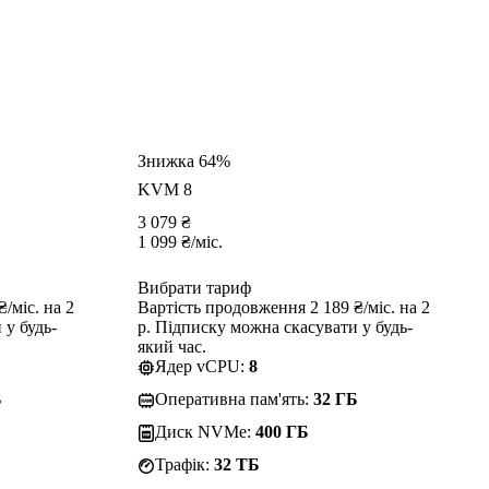
Знижка 64%
KVM 8
3 079
₴
1 099
₴
/міс.
Вибрати тариф
/міс. на 2
Вартість продовження 2 189 ₴/міс. на 2
 у будь-
р. Підписку можна скасувати у будь-
який час.
Ядер vCPU:
8
Б
Оперативна пам'ять:
32 ГБ
Диск NVMe:
400 ГБ
Трафік:
32 TБ