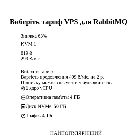
Виберіть тариф VPS для RabbitMQ
Знижка 63%
KVM 1
819
₴
299
₴
/міс.
Вибрати тариф
Вартість продовження 499 ₴/міс. на 2 р.
Підписку можна скасувати у будь-який час.
1
ядро vCPU
Оперативна пам'ять:
4 ГБ
Диск NVMe:
50 ГБ
Трафік:
4 TБ
НАЙПОПУЛЯРНІШИЙ