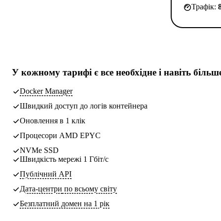
Трафік:
У кожному тарифі є
все необхідне
і навіть більш
Docker Manager
Швидкий доступ до логів контейнера
Оновлення в 1 клік
Процесори AMD EPYC
NVMe SSD
Швидкість мережі 1 Гбіт/с
Публічний API
Дата-центри
по всьому світу
Безплатний домен на 1 рік