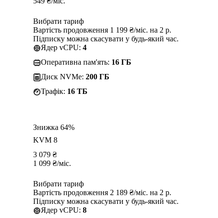
549
₴
/міс.
Вибрати тариф
Вартість продовження 1 199 ₴/міс. на 2 р.
Підписку можна скасувати у будь-який час.
Ядер vCPU:
4
Оперативна пам'ять:
16 ГБ
Диск NVMe:
200 ГБ
Трафік:
16 TБ
Знижка 64%
KVM 8
3 079
₴
1 099
₴
/міс.
Вибрати тариф
Вартість продовження 2 189 ₴/міс. на 2 р.
Підписку можна скасувати у будь-який час.
Ядер vCPU:
8