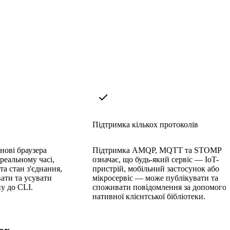
Підтримка кількох протоколів
нові браузера
Підтримка AMQP, MQTT та STOMP
реальному часі,
означає, що будь-який сервіс — IoT-
а стан з'єднання,
пристрій, мобільний застосунок або
ати та усувати
мікросервіс — може публікувати та
у до CLI.
споживати повідомлення за допомого
нативної клієнтської бібліотеки.