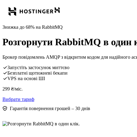
Знижка до 68% на RabbitMQ
Розгорнути RabbitMQ в один к
Брокер повідомлень AMQP з відкритим кодом для надійного ас
Запустіть застосунок миттєво
Безплатні щотижневі бекапи
VPS на основі ШІ
299
₴
/міс.
Вибрати тариф
Гарантія повернення грошей – 30 днів