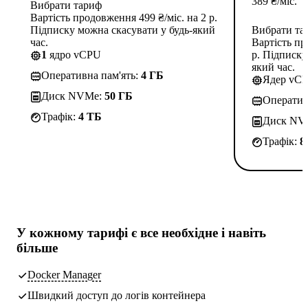
389
₴
/міс.
Вибрати тариф
Вартість продовження 499 ₴/міс. на 2 р.
Підписку можна скасувати у будь-який
Вибрати та
час.
Вартість пр
1
ядро vCPU
р. Підписку
який час.
Оперативна пам'ять:
4 ГБ
Ядер vC
Диск NVMe:
50 ГБ
Оператив
Трафік:
4 TБ
Диск NV
Трафік:
8
У кожному тарифі є
все необхідне
і навіть
більше
Docker Manager
Швидкий доступ до логів контейнера