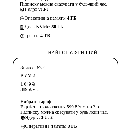
Підписку можна скасувати у будь-який час.
1
ядро vCPU
Оперативна пам'ять:
4 ГБ
Диск NVMe:
50 ГБ
Трафік:
4 TБ
НАЙПОПУЛЯРНІШИЙ
Знижка 63%
KVM 2
1 049
₴
389
₴
/міс.
Вибрати тариф
Вартість продовження 599 ₴/міс. на 2 р.
Підписку можна скасувати у будь-який час.
Ядер vCPU:
2
Оперативна пам'ять:
8 ГБ