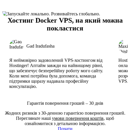
Хостинг Docker VPS, на який можна
покластися
Gad Iradufasha
Я неймовірно задоволений VPS-хостингом від
Hosti
Hostinger! Аптайм завжди на найвищому рівні,
онлай
що забезпечує безперебійну роботу мого сайту.
може 
Коли мені потрібна була допомога, команда
розро
підтримки щоразу надавала професійну
VPS. 
консультацію.
Гарантія повернення грошей – 30 днів
Жодних ризиків з 30-денною гарантією повернення грошей.
Перегляньте наші
умови повернення коштів
, щоб
ознайомитися з детальною інформацією.
Почати