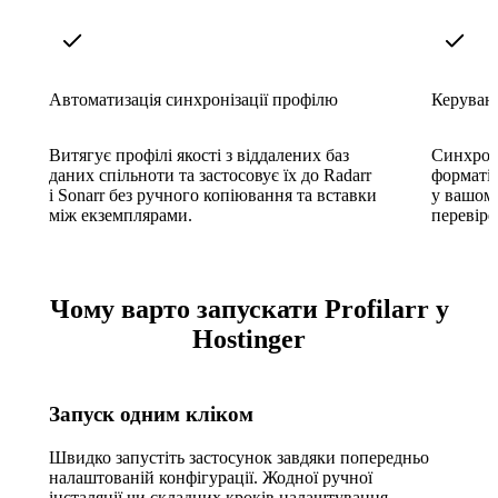
Автоматизація синхронізації профілю
Керуван
Витягує профілі якості з віддалених баз
Синхрон
даних спільноти та застосовує їх до Radarr
форматів
і Sonarr без ручного копіювання та вставки
у вашому
між екземплярами.
перевіре
Чому варто запускати Profilarr у
Hostinger
Запуск одним кліком
Швидко запустіть застосунок завдяки попередньо
налаштованій конфігурації. Жодної ручної
інсталяції чи складних кроків налаштування.