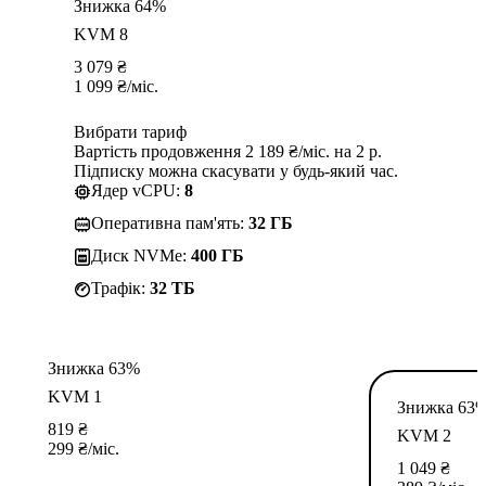
Знижка 64%
KVM 8
3 079
₴
1 099
₴
/міс.
Вибрати тариф
Вартість продовження 2 189 ₴/міс. на 2 р.
Підписку можна скасувати у будь-який час.
Ядер vCPU:
8
Оперативна пам'ять:
32 ГБ
Диск NVMe:
400 ГБ
Трафік:
32 TБ
Знижка 63%
KVM 1
Знижка 63
819
₴
KVM 2
299
₴
/міс.
1 049
₴