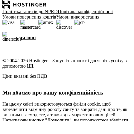
Політика запитів до NPRD
Політика конфіденційності
Умови повернення коштів
Умови використання
та інші
© 2004-2026 Hostinger – Запустіть проєкт і досягніть успіху за
допомогою ШІ.
Ціни вказані без ПДВ
Ми дбаємо про вашу конфіденційність
На цьому сайті використовуються файли cookie, щоб
забезпечити відмінну роботу сайту та збирати дані про те, як
ви з ним взаємодієте, а також для маркетингових цілей.
Натискаючи кнопку "Дозволити", ви погоджуєтеся зберігати
файли cookie на вашому пристрої для таргетування,
персоналізації та аналітики, як описано в нашій
Політиці