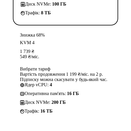
Диск NVMe:
100 ГБ
Трафік:
8 TБ
Знижка 68%
KVM 4
1 739
₴
549
₴
/міс.
Вибрати тариф
Вартість продовження 1 199 ₴/міс. на 2 р.
Підписку можна скасувати у будь-який час.
Ядер vCPU:
4
Оперативна пам'ять:
16 ГБ
Диск NVMe:
200 ГБ
Трафік:
16 TБ