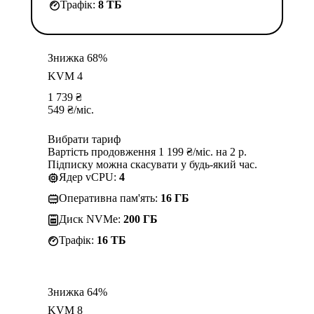
Трафік:
8 TБ
Знижка 68%
KVM 4
1 739
₴
549
₴
/міс.
Вибрати тариф
Вартість продовження 1 199 ₴/міс. на 2 р.
Підписку можна скасувати у будь-який час.
Ядер vCPU:
4
Оперативна пам'ять:
16 ГБ
Диск NVMe:
200 ГБ
Трафік:
16 TБ
Знижка 64%
KVM 8