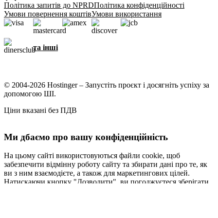
Політика запитів до NPRD
Політика конфіденційності
Умови повернення коштів
Умови використання
та інші
© 2004-2026 Hostinger – Запустіть проєкт і досягніть успіху за
допомогою ШІ.
Ціни вказані без ПДВ
Ми дбаємо про вашу конфіденційність
На цьому сайті використовуються файли cookie, щоб
забезпечити відмінну роботу сайту та збирати дані про те, як
ви з ним взаємодієте, а також для маркетингових цілей.
Натискаючи кнопку "Дозволити", ви погоджуєтеся зберігати
файли cookie на вашому пристрої для таргетування,
персоналізації та аналітики, як описано в нашій
Політиці
обробки файлів cookie
.