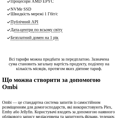
Процесори AMD EPYC
NVMe SSD
Швидкість мережі 1 Гбіт/с
Публічний API
Дата-центри
по всьому світу
Безплатний домен на 1 рік
Всі тарифи можна придбати за передплатою. Зазначена
сума становить загальну вартість продукту, поділену на
кількість місяців, протягом яких діятиме тариф.
Що можна створити за допомогою
Ombi
Ombi — це стандартна система запитів із самостійним
розміщенням для домогосподарств, які використовують Plex,
Emby або Jellyfin. Користувачі входять за допомогою наявного
облікового запису медіасервера та запитують фільми, телешоу,