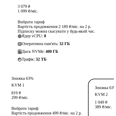
3 079
₴
1 099
₴
/міс.
Вибрати тариф
Вартість продовження 2 189 ₴/міс. на 2 р.
Підписку можна скасувати у будь-який час.
Ядер vCPU:
8
Оперативна пам'ять:
32 ГБ
Диск NVMe:
400 ГБ
Трафік:
32 TБ
Знижка 63%
KVM 1
Знижка 63
819
₴
KVM 2
299
₴
/міс.
1 049
₴
389
₴
/міс.
Вибрати тариф
Вартість продовження 499 ₴/міс. на 2 р.