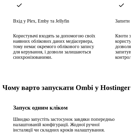
Вхід у Plex, Emby та Jellyfin
Запити н
Користувачі входять за допомогою своїх
Квоти за
наявних облікових даних медіасервера,
користув
тому немає окремого облікового запису
дозволя
для керування, і дозволи залишаються
запитува
синхронізованими.
контрол
Чому варто запускати Ombi у Hostinger
Запуск одним кліком
Швидко запустіть застосунок завдяки попередньо
налаштованій конфігурації. Жодної ручної
інсталяції чи складних кроків налаштування.