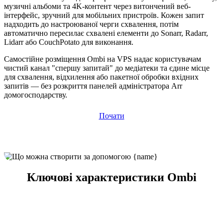
музичні альбоми та 4K-контент через витончений веб-
інтерфейс, зручний для мобільних пристроїв. Кожен запит
надходить до настроюваної черги схвалення, потім
автоматично пересилає схвалені елементи до Sonarr, Radarr,
Lidarr або CouchPotato для виконання.
Самостійне розміщення Ombi на VPS надає користувачам
чистий канал "спершу запитай" до медіатеки та єдине місце
для схвалення, відхилення або пакетної обробки вхідних
запитів — без розкриття панелей адміністратора Arr
домогосподарству.
Почати
Ключові характеристики Ombi