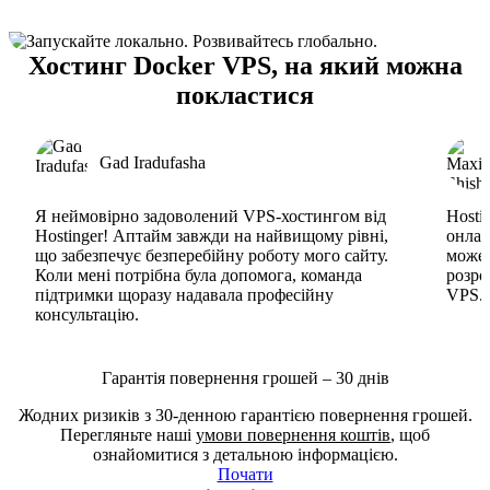
Хостинг Docker VPS, на який можна
покластися
Gad Iradufasha
Я неймовірно задоволений VPS-хостингом від
Hosti
Hostinger! Аптайм завжди на найвищому рівні,
онлай
що забезпечує безперебійну роботу мого сайту.
може 
Коли мені потрібна була допомога, команда
розро
підтримки щоразу надавала професійну
VPS. 
консультацію.
Гарантія повернення грошей – 30 днів
Жодних ризиків з 30-денною гарантією повернення грошей.
Перегляньте наші
умови повернення коштів
, щоб
ознайомитися з детальною інформацією.
Почати