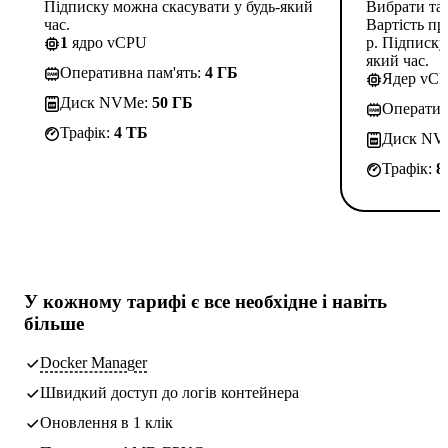
Підписку можна скасувати у будь-який
Вибрати та
час.
Вартість пр
1
ядро vCPU
р. Підписку
який час.
Оперативна пам'ять:
4 ГБ
Ядер vC
Диск NVMe:
50 ГБ
Оператив
Трафік:
4 TБ
Диск NV
Трафік:
8
У кожному тарифі є
все необхідне
і навіть
більше
Docker Manager
Швидкий доступ до логів контейнера
Оновлення в 1 клік