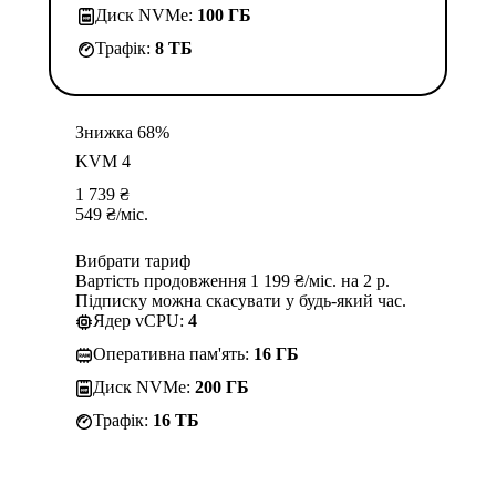
Диск NVMe:
100 ГБ
Трафік:
8 TБ
Знижка 68%
KVM 4
1 739
₴
549
₴
/міс.
Вибрати тариф
Вартість продовження 1 199 ₴/міс. на 2 р.
Підписку можна скасувати у будь-який час.
Ядер vCPU:
4
Оперативна пам'ять:
16 ГБ
Диск NVMe:
200 ГБ
Трафік:
16 TБ