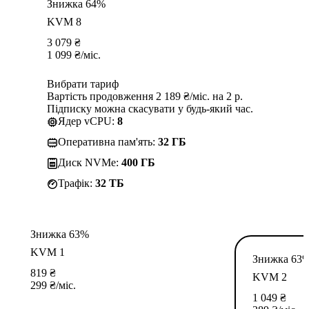
Знижка 64%
KVM 8
3 079
₴
1 099
₴
/міс.
Вибрати тариф
Вартість продовження 2 189 ₴/міс. на 2 р.
Підписку можна скасувати у будь-який час.
Ядер vCPU:
8
Оперативна пам'ять:
32 ГБ
Диск NVMe:
400 ГБ
Трафік:
32 TБ
Знижка 63%
KVM 1
Знижка 63
819
₴
KVM 2
299
₴
/міс.
1 049
₴