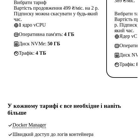
389
₴
/міс.
Вибрати тариф
Вартість продовження 499 ₴/міс. на 2 р.
Підписку можна скасувати у будь-який
Вибрати та
час.
Вартість пр
1
ядро vCPU
р. Підписку
який час.
Оперативна пам'ять:
4 ГБ
Ядер vC
Диск NVMe:
50 ГБ
Оператив
Трафік:
4 TБ
Диск NV
Трафік:
8
У кожному тарифі є
все необхідне
і навіть
більше
Docker Manager
Швидкий доступ до логів контейнера