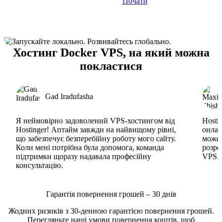
Почати
Хостинг Docker VPS, на який можна
покластися
Gad Iradufasha
Я неймовірно задоволений VPS-хостингом від
Hosti
Hostinger! Аптайм завжди на найвищому рівні,
онлай
що забезпечує безперебійну роботу мого сайту.
може 
Коли мені потрібна була допомога, команда
розро
підтримки щоразу надавала професійну
VPS. 
консультацію.
Гарантія повернення грошей – 30 днів
Жодних ризиків з 30-денною гарантією повернення грошей.
Перегляньте наші
умови повернення коштів
, щоб