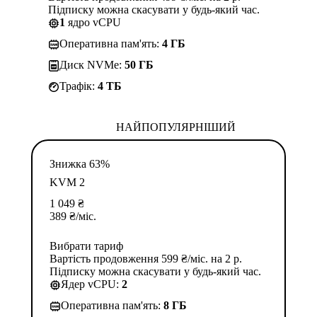
Підписку можна скасувати у будь-який час.
1
ядро vCPU
Оперативна пам'ять:
4 ГБ
Диск NVMe:
50 ГБ
Трафік:
4 TБ
НАЙПОПУЛЯРНІШИЙ
Знижка 63%
KVM 2
1 049
₴
389
₴
/міс.
Вибрати тариф
Вартість продовження 599 ₴/міс. на 2 р.
Підписку можна скасувати у будь-який час.
Ядер vCPU:
2
Оперативна пам'ять:
8 ГБ