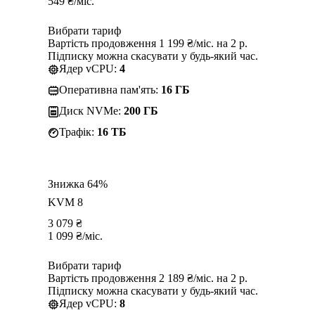
549
₴
/міс.
Вибрати тариф
Вартість продовження 1 199 ₴/міс. на 2 р.
Підписку можна скасувати у будь-який час.
Ядер vCPU:
4
Оперативна пам'ять:
16 ГБ
Диск NVMe:
200 ГБ
Трафік:
16 TБ
Знижка 64%
KVM 8
3 079
₴
1 099
₴
/міс.
Вибрати тариф
Вартість продовження 2 189 ₴/міс. на 2 р.
Підписку можна скасувати у будь-який час.
Ядер vCPU:
8