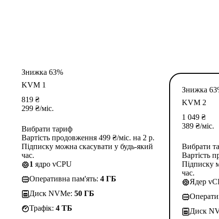
Знижка 63%
KVM 1
Знижка 6
819
₴
KVM 2
299
₴
/міс.
1 049
₴
389
₴
/міс.
Вибрати тариф
Вартість продовження 499 ₴/міс. на 2 р.
Підписку можна скасувати у будь-який
Вибрати т
час.
Вартість п
1
ядро vCPU
Підписку м
час.
Оперативна пам'ять:
4 ГБ
Ядер v
Диск NVMe:
50 ГБ
Операти
Трафік:
4 TБ
Диск N