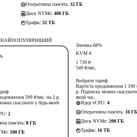
Оперативна пам'ять:
32 ГБ
Диск NVMe:
400 ГБ
Трафік:
32 TБ
НАЙПОПУЛЯРНІШИЙ
Знижка 68%
KVM 4
3%
1 739
₴
549
₴
/міс.
Вибрати тариф
Вартість продовження 1 199 ₴
ариф
р. Підписку можна скасувати
родовження 599 ₴/міс. на 2 р.
який час.
ожна скасувати у будь-який
Ядер vCPU:
4
Оперативна пам'ять:
16 Г
CPU:
2
Диск NVMe:
200 ГБ
вна пам'ять:
8 ГБ
Трафік:
16 TБ
VMe:
100 ГБ