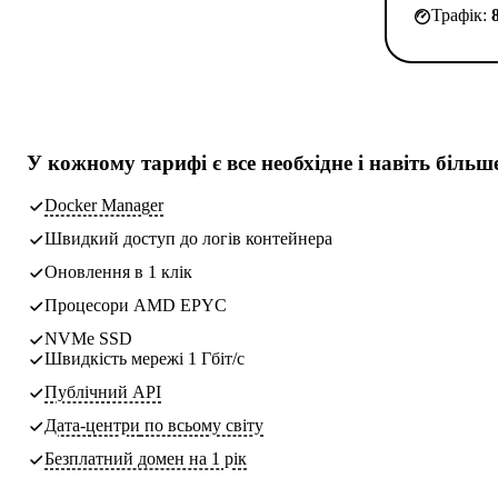
Трафік:
У кожному тарифі є
все необхідне
і навіть більш
Docker Manager
Швидкий доступ до логів контейнера
Оновлення в 1 клік
Процесори AMD EPYC
NVMe SSD
Швидкість мережі 1 Гбіт/с
Публічний API
Дата-центри
по всьому світу
Безплатний домен на 1 рік