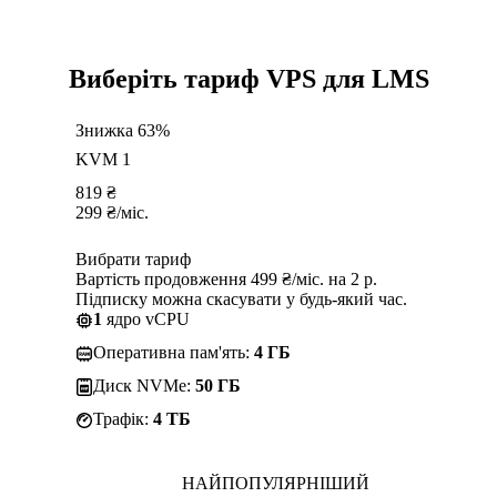
Виберіть тариф VPS для LMS
Знижка 63%
KVM 1
819
₴
299
₴
/міс.
Вибрати тариф
Вартість продовження 499 ₴/міс. на 2 р.
Підписку можна скасувати у будь-який час.
1
ядро vCPU
Оперативна пам'ять:
4 ГБ
Диск NVMe:
50 ГБ
Трафік:
4 TБ
НАЙПОПУЛЯРНІШИЙ