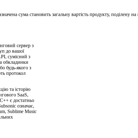
начена сума становить загальну вартість продукту, поділену на к
інговий сервер з
уп до вашої
PI, сумісний з
та обкладинки
бо будь-якого з
ють протокол
цію та історію
нгового SaaS,
C++ є достатньо
bsonic означає,
ium, Sublime Music
альних