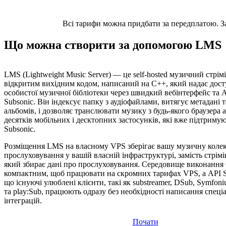
Всі тарифи можна придбати за передплатою. Заз
Що можна створити за допомогою LMS
LMS (Lightweight Music Server) — це self-hosted музичний стрім
відкритим вихідним кодом, написаний на C++, який надає дост
особистої музичної бібліотеки через швидкий вебінтерфейс та A
Subsonic. Він індексує папку з аудіофайлами, витягує метадані 
альбомів, і дозволяє транслювати музику з будь-якого браузера а
десятків мобільних і десктопних застосунків, які вже підтриму
Subsonic.
Розміщення LMS на власному VPS зберігає вашу музичну колек
прослуховування у вашій власній інфраструктурі, замість стрімі
який збирає дані про прослуховування. Середовище виконання 
компактним, щоб працювати на скромних тарифах VPS, а API Su
що існуючі улюблені клієнти, такі як substreamer, DSub, Symfon
та play:Sub, працюють одразу без необхідності написання спеці
інтеграцій.
Почати