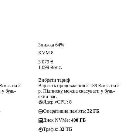
Знижка 64%
KVM 8
3 079
₴
1 099
₴
/міс.
Вибрати тариф
/міс. на 2
Вартість продовження 2 189 ₴/міс. на 2
 у будь-
р. Підписку можна скасувати у будь-
який час.
Ядер vCPU:
8
Б
Оперативна пам'ять:
32 ГБ
Диск NVMe:
400 ГБ
Трафік:
32 TБ