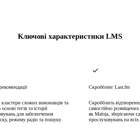
Ключові характеристики LMS
рекомендації
Скробблінг Last.fm
 кластери схожих виконавців та
Скробблить відтворення
 основі тегів та історії
самостійно розміщених 
вувань для забезпечення
як Maloja, зберігаючи є
ску, режиму радіо та пошуку
прослуховувань на всіх