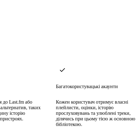
Багатокористувацькі акаунти
 до Last.fm або
Кожен користувач отримує власні
альтернатив, таких
плейлисти, оцінки, історію
дину історію
прослуховувань та улюблені треки,
 пристроях.
ділячись при цьому тією ж основною
бібліотекою.