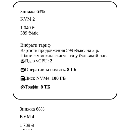
Знижка 63%
KVM 2
1 049
₴
389
₴
/міс.
Вибрати тариф
Вартість продовження 599 ₴/міс. на 2 р.
Підписку можна скасувати у будь-який час.
Ядер vCPU:
2
Оперативна пам'ять:
8 ГБ
Диск NVMe:
100 ГБ
Трафік:
8 TБ
Знижка 68%
KVM 4
1 739
₴