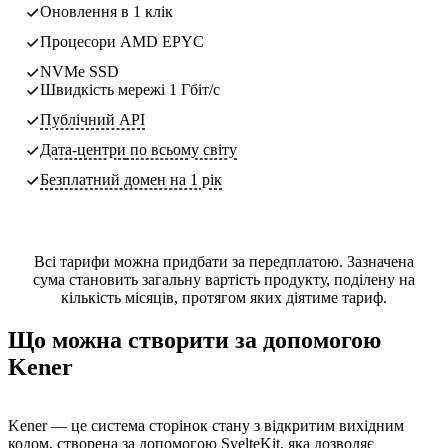
Оновлення в 1 клік
Процесори AMD EPYC
NVMe SSD
Швидкість мережі 1 Гбіт/с
Публічний API
Дата-центри
по всьому світу
Безплатний домен на 1 рік
Всі тарифи можна придбати за передплатою. Зазначена
сума становить загальну вартість продукту, поділену на
кількість місяців, протягом яких діятиме тариф.
Що можна створити за допомогою
Kener
Kener — це система сторінок стану з відкритим вихідним
кодом, створена за допомогою SvelteKit, яка дозволяє