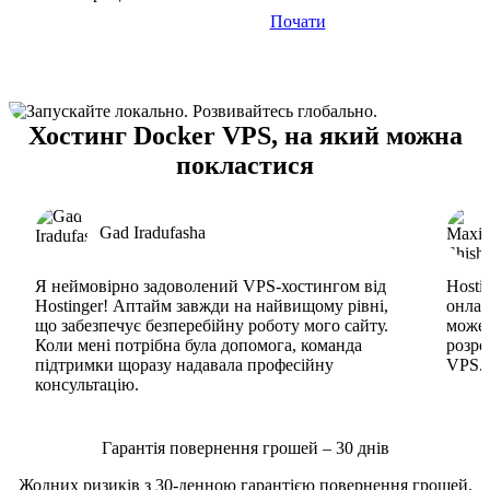
Почати
Хостинг Docker VPS, на який можна
покластися
Gad Iradufasha
Я неймовірно задоволений VPS-хостингом від
Hosti
Hostinger! Аптайм завжди на найвищому рівні,
онлай
що забезпечує безперебійну роботу мого сайту.
може 
Коли мені потрібна була допомога, команда
розро
підтримки щоразу надавала професійну
VPS. 
консультацію.
Гарантія повернення грошей – 30 днів
Жодних ризиків з 30-денною гарантією повернення грошей.