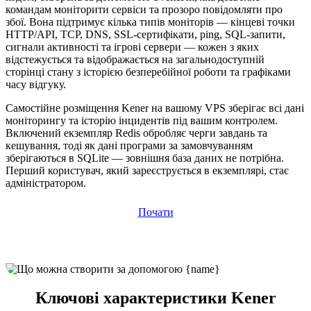
командам моніторити сервіси та прозоро повідомляти про
збої. Вона підтримує кілька типів моніторів — кінцеві точки
HTTP/API, TCP, DNS, SSL-сертифікати, ping, SQL-запити,
сигнали активності та ігрові сервери — кожен з яких
відстежується та відображається на загальнодоступній
сторінці стану з історією безперебійної роботи та графіками
часу відгуку.
Самостійне розміщення Kener на вашому VPS зберігає всі дані
моніторингу та історію інцидентів під вашим контролем.
Включений екземпляр Redis обробляє черги завдань та
кешування, тоді як дані програми за замовчуванням
зберігаються в SQLite — зовнішня база даних не потрібна.
Перший користувач, який зареєструється в екземплярі, стає
адміністратором.
Почати
Ключові характеристики Kener