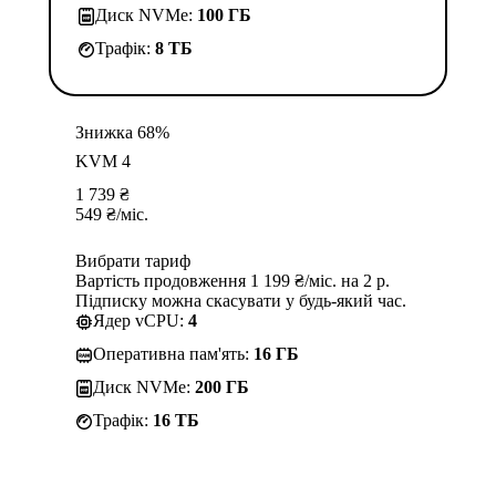
Диск NVMe:
100 ГБ
Трафік:
8 TБ
Знижка 68%
KVM 4
1 739
₴
549
₴
/міс.
Вибрати тариф
Вартість продовження 1 199 ₴/міс. на 2 р.
Підписку можна скасувати у будь-який час.
Ядер vCPU:
4
Оперативна пам'ять:
16 ГБ
Диск NVMe:
200 ГБ
Трафік:
16 TБ