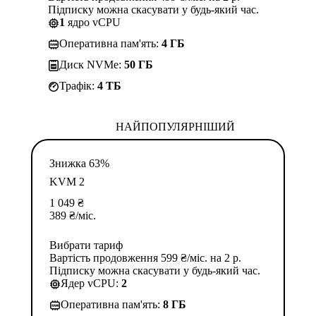
Підписку можна скасувати у будь-який час.
1
ядро vCPU
Оперативна пам'ять:
4 ГБ
Диск NVMe:
50 ГБ
Трафік:
4 TБ
НАЙПОПУЛЯРНІШИЙ
Знижка 63%
KVM 2
1 049
₴
389
₴
/міс.
Вибрати тариф
Вартість продовження 599 ₴/міс. на 2 р.
Підписку можна скасувати у будь-який час.
Ядер vCPU:
2
Оперативна пам'ять:
8 ГБ