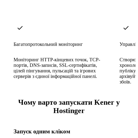
Багатопротокольний моніторинг
Управлі
Моніторинг HTTP-кінцевих точок, TCP-
Створюйт
портів, DNS-записів, SSL-сертифікатів,
хронолог
цілей пінгування, пульсацій та ігрових
публікуй
серверів з єдиної інформаційної панелі.
архівуйт
збоїв.
Чому варто запускати Kener у
Hostinger
Запуск одним кліком