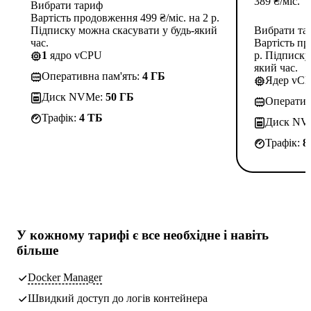
389
₴
/міс.
Вибрати тариф
Вартість продовження 499 ₴/міс. на 2 р.
Підписку можна скасувати у будь-який
Вибрати та
час.
Вартість пр
1
ядро vCPU
р. Підписку
який час.
Оперативна пам'ять:
4 ГБ
Ядер vC
Диск NVMe:
50 ГБ
Оператив
Трафік:
4 TБ
Диск NV
Трафік:
8
У кожному тарифі є
все необхідне
і навіть
більше
Docker Manager
Швидкий доступ до логів контейнера