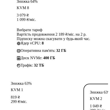
Знижка 64%
KVM 8
3 079
₴
1 099
₴
/міс.
Вибрати тариф
Вартість продовження 2 189 ₴/міс. на 2 р.
Підписку можна скасувати у будь-який час.
Ядер vCPU:
8
Оперативна пам'ять:
32 ГБ
Диск NVMe:
400 ГБ
Трафік:
32 TБ
Знижка 63%
KVM 1
Знижка 63
819
₴
KVM 2
299
₴
/міс.
1 049
₴