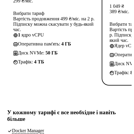
299
₴
/міс.
1 049
₴
389
₴
/міс.
Вибрати тариф
Вартість продовження 499 ₴/міс. на 2 р.
Підписку можна скасувати у будь-який
Вибрати та
час.
Вартість пр
1
ядро vCPU
р. Підписку
який час.
Оперативна пам'ять:
4 ГБ
Ядер vC
Диск NVMe:
50 ГБ
Оператив
Трафік:
4 TБ
Диск NV
Трафік:
8
У кожному тарифі є
все необхідне
і навіть
більше
Docker Manager