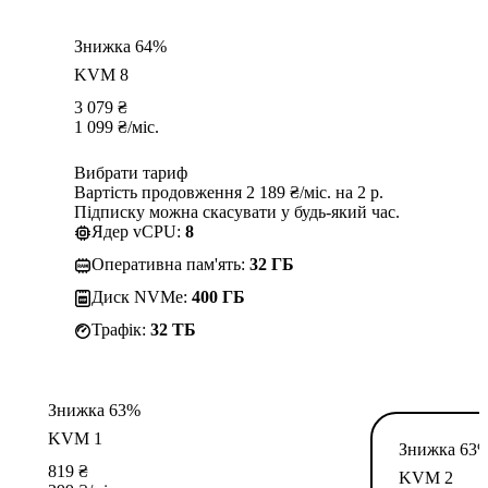
Знижка 64%
KVM 8
3 079
₴
1 099
₴
/міс.
Вибрати тариф
Вартість продовження 2 189 ₴/міс. на 2 р.
Підписку можна скасувати у будь-який час.
Ядер vCPU:
8
Оперативна пам'ять:
32 ГБ
Диск NVMe:
400 ГБ
Трафік:
32 TБ
Знижка 63%
KVM 1
Знижка 63
819
₴
KVM 2