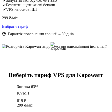
Запустіть застосунок миттєво
Безплатні щотижневі бекапи
VPS на основі ШІ
299
₴
/міс.
Вибрати тариф
Гарантія повернення грошей – 30 днів
Виберіть тариф VPS для Kapowarr
Знижка 63%
KVM 1
819
₴
299
₴
/міс.