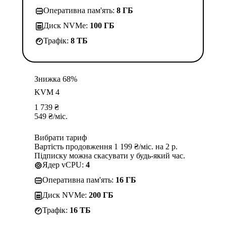
Оперативна пам'ять:
8 ГБ
Диск NVMe:
100 ГБ
Трафік:
8 TБ
Знижка 68%
KVM 4
1 739
₴
549
₴
/міс.
Вибрати тариф
Вартість продовження 1 199 ₴/міс. на 2 р.
Підписку можна скасувати у будь-який час.
Ядер vCPU:
4
Оперативна пам'ять:
16 ГБ
Диск NVMe:
200 ГБ
Трафік:
16 TБ