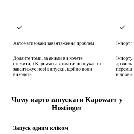
Автоматизовані завантаження проблем
Імпорт т
Додайте томи, за якими ви хочете
Імпортуй
стежити, і Kapowarr автоматично шукає та
дозвольт
завантажує нові випуски, щойно вони
переміщ
виходять.
відповід
Чому варто запускати Kapowarr у
Hostinger
Запуск одним кліком