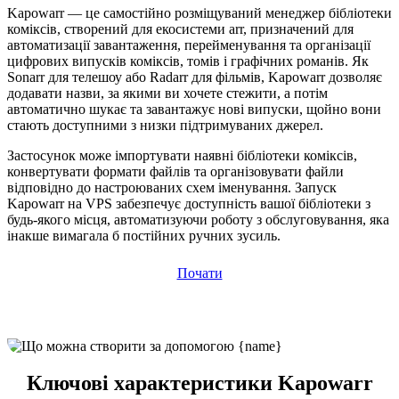
Kapowarr — це самостійно розміщуваний менеджер бібліотеки
коміксів, створений для екосистеми arr, призначений для
автоматизації завантаження, перейменування та організації
цифрових випусків коміксів, томів і графічних романів. Як
Sonarr для телешоу або Radarr для фільмів, Kapowarr дозволяє
додавати назви, за якими ви хочете стежити, а потім
автоматично шукає та завантажує нові випуски, щойно вони
стають доступними з низки підтримуваних джерел.
Застосунок може імпортувати наявні бібліотеки коміксів,
конвертувати формати файлів та організовувати файли
відповідно до настроюваних схем іменування. Запуск
Kapowarr на VPS забезпечує доступність вашої бібліотеки з
будь-якого місця, автоматизуючи роботу з обслуговування, яка
інакше вимагала б постійних ручних зусиль.
Почати
Ключові характеристики Kapowarr