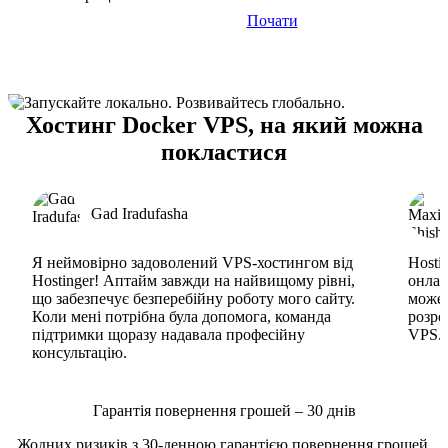
Почати
Хостинг Docker VPS, на який можна
покластися
Gad Iradufasha
Я неймовірно задоволений VPS-хостингом від
Hosti
Hostinger! Аптайм завжди на найвищому рівні,
онлай
що забезпечує безперебійну роботу мого сайту.
може 
Коли мені потрібна була допомога, команда
розро
підтримки щоразу надавала професійну
VPS. 
консультацію.
Гарантія повернення грошей – 30 днів
Жодних ризиків з 30-денною гарантією повернення грошей.