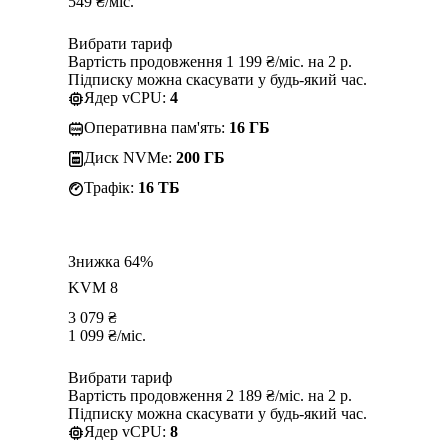
549
₴
/міс.
Вибрати тариф
Вартість продовження 1 199 ₴/міс. на 2 р.
Підписку можна скасувати у будь-який час.
Ядер vCPU:
4
Оперативна пам'ять:
16 ГБ
Диск NVMe:
200 ГБ
Трафік:
16 TБ
Знижка 64%
KVM 8
3 079
₴
1 099
₴
/міс.
Вибрати тариф
Вартість продовження 2 189 ₴/міс. на 2 р.
Підписку можна скасувати у будь-який час.
Ядер vCPU:
8