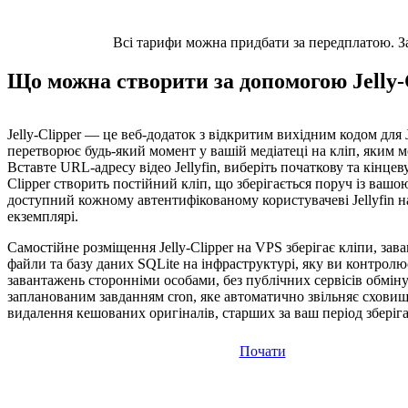
Всі тарифи можна придбати за передплатою. Заз
Що можна створити за допомогою Jelly-
Jelly-Clipper — це веб-додаток з відкритим вихідним кодом для J
перетворює будь-який момент у вашій медіатеці на кліп, яким 
Вставте URL-адресу відео Jellyfin, виберіть початкову та кінцеву 
Clipper створить постійний кліп, що зберігається поруч із вашо
доступний кожному автентифікованому користувачеві Jellyfin 
екземплярі.
Самостійне розміщення Jelly-Clipper на VPS зберігає кліпи, зав
файли та базу даних SQLite на інфраструктурі, яку ви контролює
завантажень сторонніми особами, без публічних сервісів обміну 
запланованим завданням cron, яке автоматично звільняє схови
видалення кешованих оригіналів, старших за ваш період зберіг
Почати