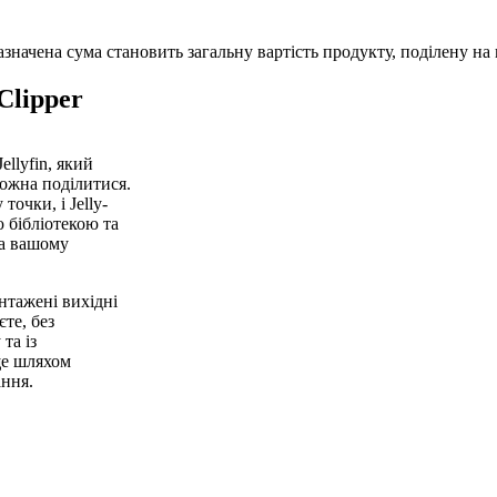
начена сума становить загальну вартість продукту, поділену на к
Clipper
ellyfin, який
можна поділитися.
точки, і Jelly-
ю бібліотекою та
на вашому
антажені вихідні
те, без
та із
ще шляхом
ання.