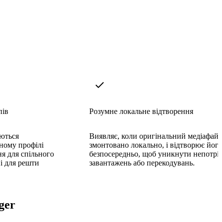
пів
Розумне локальне відтворення
аються
Виявляє, коли оригінальний медіафай
ному профілі
змонтовано локально, і відтворює йог
ня для спільного
безпосередньо, щоб уникнути непотрі
і для решти
завантажень або перекодувань.
ger