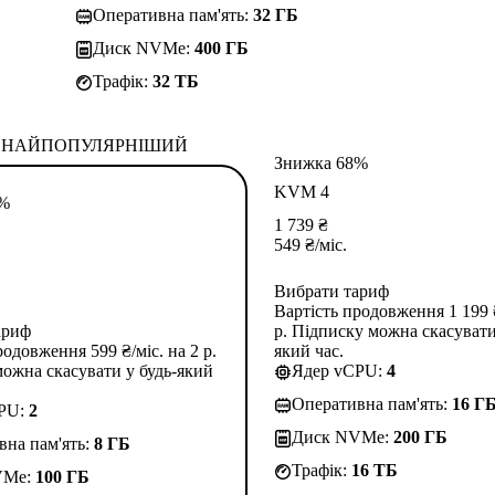
Оперативна пам'ять:
32 ГБ
Диск NVMe:
400 ГБ
Трафік:
32 TБ
НАЙПОПУЛЯРНІШИЙ
Знижка 68%
KVM 4
3%
1 739
₴
549
₴
/міс.
Вибрати тариф
Вартість продовження 1 199 ₴
ариф
р. Підписку можна скасувати
родовження 599 ₴/міс. на 2 р.
який час.
ожна скасувати у будь-який
Ядер vCPU:
4
Оперативна пам'ять:
16 Г
CPU:
2
Диск NVMe:
200 ГБ
вна пам'ять:
8 ГБ
Трафік:
16 TБ
VMe:
100 ГБ