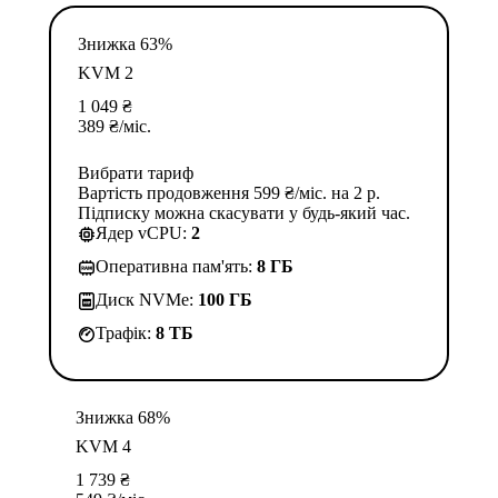
Знижка 63%
KVM 2
1 049
₴
389
₴
/міс.
Вибрати тариф
Вартість продовження 599 ₴/міс. на 2 р.
Підписку можна скасувати у будь-який час.
Ядер vCPU:
2
Оперативна пам'ять:
8 ГБ
Диск NVMe:
100 ГБ
Трафік:
8 TБ
Знижка 68%
KVM 4
1 739
₴