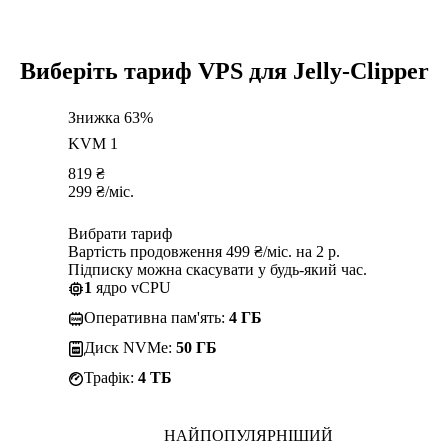
Виберіть тариф VPS для Jelly-Clipper
Знижка 63%
KVM 1
819
₴
299
₴
/міс.
Вибрати тариф
Вартість продовження 499 ₴/міс. на 2 р.
Підписку можна скасувати у будь-який час.
1
ядро vCPU
Оперативна пам'ять:
4 ГБ
Диск NVMe:
50 ГБ
Трафік:
4 TБ
НАЙПОПУЛЯРНІШИЙ