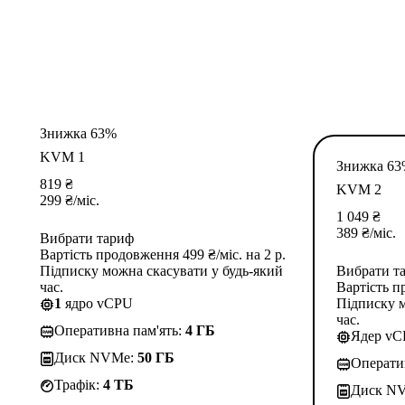
Знижка 63%
KVM 1
Знижка 6
819
₴
KVM 2
299
₴
/міс.
1 049
₴
389
₴
/міс.
Вибрати тариф
Вартість продовження 499 ₴/міс. на 2 р.
Підписку можна скасувати у будь-який
Вибрати т
час.
Вартість п
1
ядро vCPU
Підписку м
час.
Оперативна пам'ять:
4 ГБ
Ядер v
Диск NVMe:
50 ГБ
Операти
Трафік:
4 TБ
Диск N