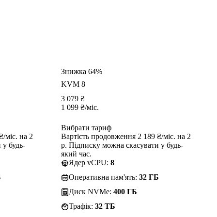
Знижка 64%
KVM 8
3 079
₴
1 099
₴
/міс.
Вибрати тариф
/міс. на 2
Вартість продовження 2 189 ₴/міс. на 2
 у будь-
р. Підписку можна скасувати у будь-
який час.
Ядер vCPU:
8
Б
Оперативна пам'ять:
32 ГБ
Диск NVMe:
400 ГБ
Трафік:
32 TБ