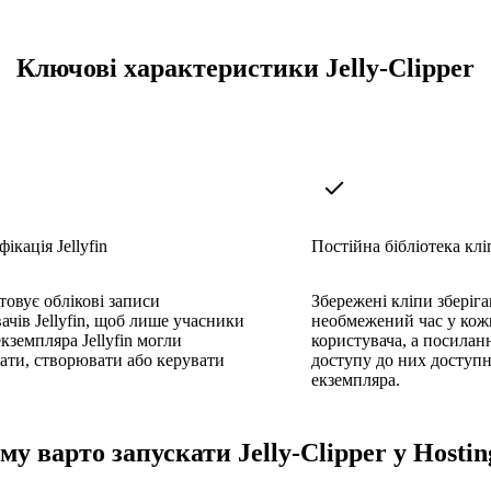
Ключові характеристики Jelly-Clipper
ікація Jellyfin
Постійна бібліотека клі
овує облікові записи
Збережені кліпи зберіг
ачів Jellyfin, щоб лише учасники
необмежений час у кож
кземпляра Jellyfin могли
користувача, а посилан
ати, створювати або керувати
доступу до них доступн
екземпляра.
му варто запускати Jelly-Clipper у Hostin