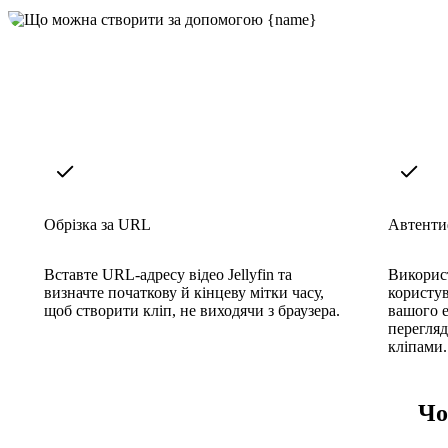
Обрізка за URL
Автентиф
Вставте URL-адресу відео Jellyfin та
Використ
визначте початкову й кінцеву мітки часу,
користув
щоб створити кліп, не виходячи з браузера.
вашого е
перегляд
кліпами.
Чо