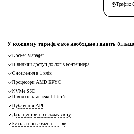
Трафік:
У кожному тарифі є
все необхідне
і навіть більш
Docker Manager
Швидкий доступ до логів контейнера
Оновлення в 1 клік
Процесори AMD EPYC
NVMe SSD
Швидкість мережі 1 Гбіт/с
Публічний API
Дата-центри
по всьому світу
Безплатний домен на 1 рік