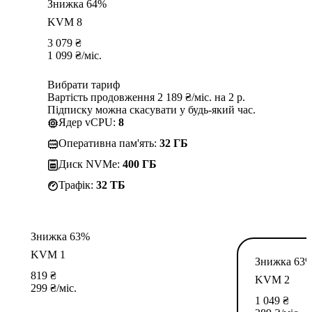
Знижка 64%
KVM 8
3 079
₴
1 099
₴
/міс.
Вибрати тариф
Вартість продовження 2 189 ₴/міс. на 2 р.
Підписку можна скасувати у будь-який час.
Ядер vCPU:
8
Оперативна пам'ять:
32 ГБ
Диск NVMe:
400 ГБ
Трафік:
32 TБ
Знижка 63%
KVM 1
Знижка 63
819
₴
KVM 2
299
₴
/міс.
1 049
₴