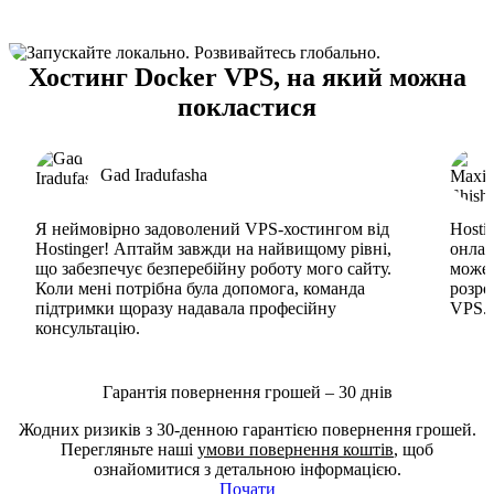
Хостинг Docker VPS, на який можна
покластися
Gad Iradufasha
Я неймовірно задоволений VPS-хостингом від
Hosti
Hostinger! Аптайм завжди на найвищому рівні,
онлай
що забезпечує безперебійну роботу мого сайту.
може 
Коли мені потрібна була допомога, команда
розро
підтримки щоразу надавала професійну
VPS. 
консультацію.
Гарантія повернення грошей – 30 днів
Жодних ризиків з 30-денною гарантією повернення грошей.
Перегляньте наші
умови повернення коштів
, щоб
ознайомитися з детальною інформацією.
Почати