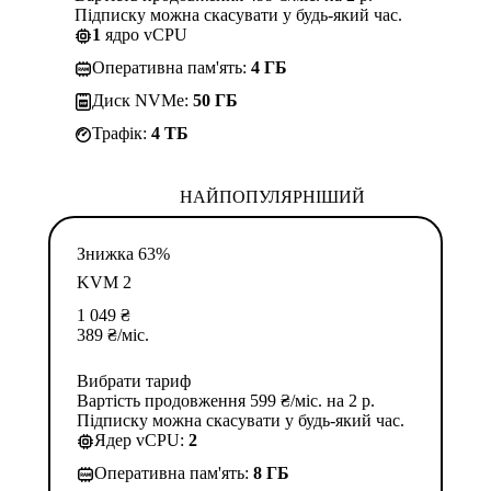
Підписку можна скасувати у будь-який час.
1
ядро vCPU
Оперативна пам'ять:
4 ГБ
Диск NVMe:
50 ГБ
Трафік:
4 TБ
НАЙПОПУЛЯРНІШИЙ
Знижка 63%
KVM 2
1 049
₴
389
₴
/міс.
Вибрати тариф
Вартість продовження 599 ₴/міс. на 2 р.
Підписку можна скасувати у будь-який час.
Ядер vCPU:
2
Оперативна пам'ять:
8 ГБ