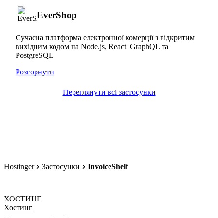
EverShop
Сучасна платформа електронної комерції з відкритим
вихідним кодом на Node.js, React, GraphQL та
PostgreSQL
Розгорнути
Переглянути всі застосунки
Hostinger
Застосунки
InvoiceShelf
ХОСТИНГ
Хостинг