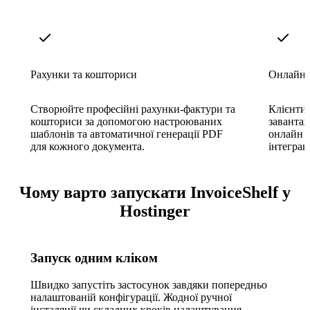
Рахунки та кошториси
Онлайн-
Створюйте професійні рахунки-фактури та
Клієнти 
кошториси за допомогою настроюваних
завантаж
шаблонів та автоматичної генерації PDF
онлайн ч
для кожного документа.
інтеграц
Чому варто запускати InvoiceShelf у
Hostinger
Запуск одним кліком
Швидко запустіть застосунок завдяки попередньо
налаштованій конфігурації. Жодної ручної
інсталяції чи складних кроків налаштування.