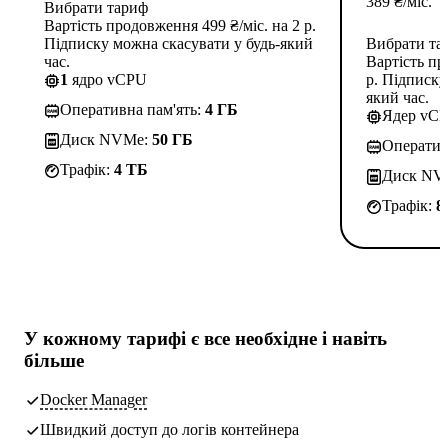
389
₴
/міс.
Вибрати тариф
Вартість продовження 499 ₴/міс. на 2 р.
Підписку можна скасувати у будь-який
Вибрати та
час.
Вартість пр
1
ядро vCPU
р. Підписку
який час.
Оперативна пам'ять:
4 ГБ
Ядер vC
Диск NVMe:
50 ГБ
Оператив
Трафік:
4 TБ
Диск NV
Трафік:
8
У кожному тарифі є
все необхідне
і навіть
більше
Docker Manager
Швидкий доступ до логів контейнера