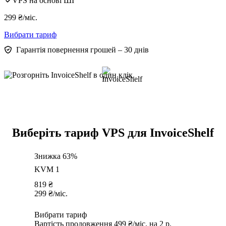
VPS на основі ШІ
299
₴
/міс.
Вибрати тариф
Гарантія повернення грошей – 30 днів
Виберіть тариф VPS для InvoiceShelf
Знижка 63%
KVM 1
819
₴
299
₴
/міс.
Вибрати тариф
Вартість продовження 499 ₴/міс. на 2 р.