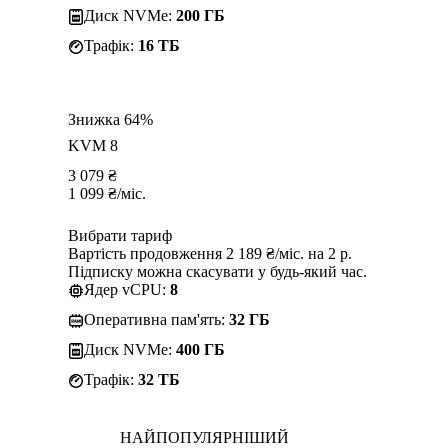
Диск NVMe:
200 ГБ
Трафік:
16 TБ
Знижка 64%
KVM 8
3 079
₴
1 099
₴
/міс.
Вибрати тариф
Вартість продовження 2 189 ₴/міс. на 2 р.
Підписку можна скасувати у будь-який час.
Ядер vCPU:
8
Оперативна пам'ять:
32 ГБ
Диск NVMe:
400 ГБ
Трафік:
32 TБ
НАЙПОПУЛЯРНІШИЙ