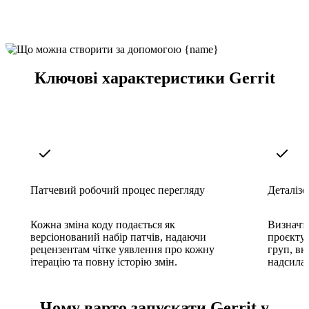
Ключові характеристики Gerrit
Патчевий робочий процес перегляду
Деталізо
Кожна зміна коду подається як
Визначте
версіонований набір патчів, надаючи
проєкту, 
рецензентам чітке уявлення про кожну
груп, вк
ітерацію та повну історію змін.
надсилан
Чому варто запускати Gerrit у