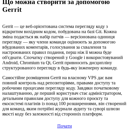
Що можна створити за допомогою
Gerrit
Gerrit — це веб-орієнтована система перегляду коду з
відкритим вихідним кодом, побудована на базі Git. Кожна
зміна подається як набір патчів — версіонована одиниця
перегляду — яку члени команди оцінюють за допомогою
вбудованих коментарів, голосування за схвалення та
настроюваних правил подання, перш ніж її можна буде
об'єднати. Спочатку створений у Google і використовуваний
Android, Chromium та Qt, Gerrit привносить дисципліну
структурованого перегляду в будь-яку інженерну команду.
Самостійне розміщення Gerrit на власному VPS дає вам
повний контроль над репозиторіями, правами доступу та
робочими процесами перегляду коду. Завдяки початковому
налаштуванню, де перший користувач стає адміністратором,
детальним правилам доступу для кожного проєкту та
екосистемі плагінів із понад 100 розширеннями, він створений
для команд, яким потрібні журнали аудиту та суворі шлюзи
якості коду без залежності від сторонніх платформ.
Почати