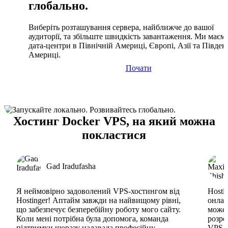
глобально.
Виберіть розташування сервера, найближче до вашої
аудиторії, та збільште швидкість завантаження. Ми маєм
дата-центри в Північній Америці, Європі, Азії та Півден
Америці.
Почати
Хостинг Docker VPS, на який можна
покластися
Gad Iradufasha
Я неймовірно задоволений VPS-хостингом від
Hosti
Hostinger! Аптайм завжди на найвищому рівні,
онлай
що забезпечує безперебійну роботу мого сайту.
може 
Коли мені потрібна була допомога, команда
розро
підтримки щоразу надавала професійну
VPS. 