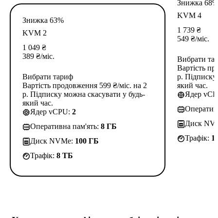
Знижка 68
KVM 4
Знижка 63%
1 739
₴
KVM 2
549
₴
/міс.
1 049
₴
389
₴
/міс.
Вибрати та
Вартість пр
Вибрати тариф
р. Підписку
Вартість продовження 599 ₴/міс. на 2
який час.
р. Підписку можна скасувати у будь-
Ядер vC
який час.
Оператив
Ядер vCPU:
2
Диск NV
Оперативна пам'ять:
8 ГБ
Трафік:
1
Диск NVMe:
100 ГБ
Трафік:
8 TБ