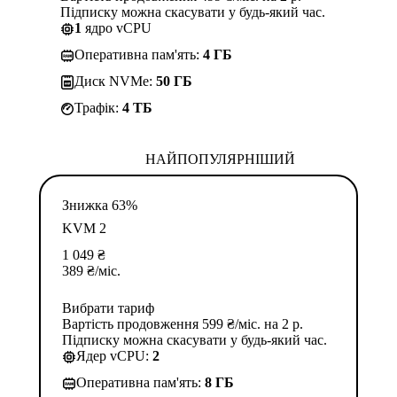
Підписку можна скасувати у будь-який час.
1
ядро vCPU
Оперативна пам'ять:
4 ГБ
Диск NVMe:
50 ГБ
Трафік:
4 TБ
НАЙПОПУЛЯРНІШИЙ
Знижка 63%
KVM 2
1 049
₴
389
₴
/міс.
Вибрати тариф
Вартість продовження 599 ₴/міс. на 2 р.
Підписку можна скасувати у будь-який час.
Ядер vCPU:
2
Оперативна пам'ять:
8 ГБ