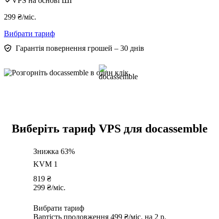
VPS на основі ШІ
299
₴
/міс.
Вибрати тариф
Гарантія повернення грошей – 30 днів
Виберіть тариф VPS для docassemble
Знижка 63%
KVM 1
819
₴
299
₴
/міс.
Вибрати тариф
Вартість продовження 499 ₴/міс. на 2 р.