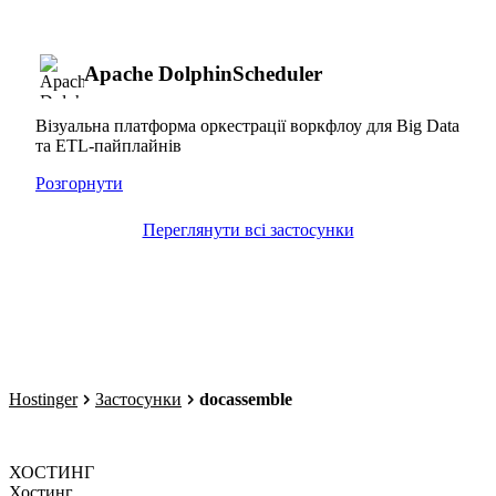
Apache DolphinScheduler
Візуальна платформа оркестрації воркфлоу для Big Data
та ETL-пайплайнів
Розгорнути
Переглянути всі застосунки
Hostinger
Застосунки
docassemble
ХОСТИНГ
Хостинг