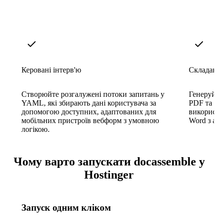
Керовані інтерв'ю
Складан
Створюйте розгалужені потоки запитань у
Генеруй
YAML, які збирають дані користувача за
PDF та R
допомогою доступних, адаптованих для
викорис
мобільних пристроїв вебформ з умовною
Word з 
логікою.
Чому варто запускати docassemble у
Hostinger
Запуск одним кліком