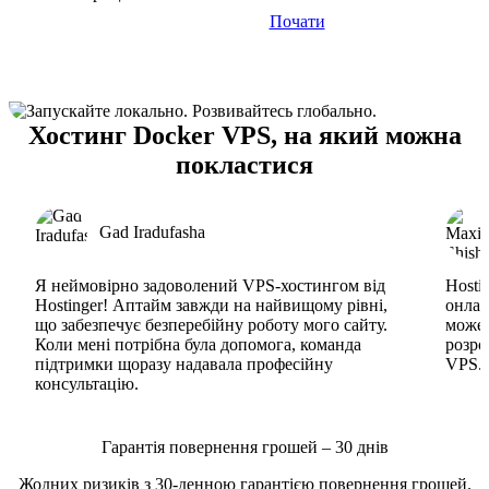
Почати
Хостинг Docker VPS, на який можна
покластися
Gad Iradufasha
Я неймовірно задоволений VPS-хостингом від
Hosti
Hostinger! Аптайм завжди на найвищому рівні,
онлай
що забезпечує безперебійну роботу мого сайту.
може 
Коли мені потрібна була допомога, команда
розро
підтримки щоразу надавала професійну
VPS. 
консультацію.
Гарантія повернення грошей – 30 днів
Жодних ризиків з 30-денною гарантією повернення грошей.