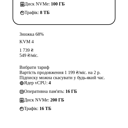
Диск NVMe:
100 ГБ
Трафік:
8 TБ
Знижка 68%
KVM 4
1 739
₴
549
₴
/міс.
Вибрати тариф
Вартість продовження 1 199 ₴/міс. на 2 р.
Підписку можна скасувати у будь-який час.
Ядер vCPU:
4
Оперативна пам'ять:
16 ГБ
Диск NVMe:
200 ГБ
Трафік:
16 TБ