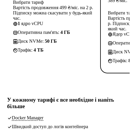
389
₴
/міс.
Вибрати тариф
Вартість продовження 499 ₴/міс. на 2 р.
Підписку можна скасувати у будь-який
Вибрати та
час.
Вартість пр
1
ядро vCPU
р. Підписку
який час.
Оперативна пам'ять:
4 ГБ
Ядер vC
Диск NVMe:
50 ГБ
Оператив
Трафік:
4 TБ
Диск NV
Трафік:
8
У кожному тарифі є
все необхідне
і навіть
більше
Docker Manager
Швидкий доступ до логів контейнера