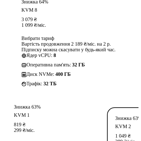
Знижка 64%
KVM 8
3 079
₴
1 099
₴
/міс.
Вибрати тариф
Вартість продовження 2 189 ₴/міс. на 2 р.
Підписку можна скасувати у будь-який час.
Ядер vCPU:
8
Оперативна пам'ять:
32 ГБ
Диск NVMe:
400 ГБ
Трафік:
32 TБ
Знижка 63%
KVM 1
Знижка 63
819
₴
KVM 2
299
₴
/міс.
1 049
₴