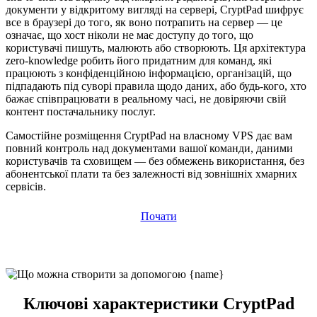
документи у відкритому вигляді на сервері, CryptPad шифрує
все в браузері до того, як воно потрапить на сервер — це
означає, що хост ніколи не має доступу до того, що
користувачі пишуть, малюють або створюють. Ця архітектура
zero-knowledge робить його придатним для команд, які
працюють з конфіденційною інформацією, організацій, що
підпадають під суворі правила щодо даних, або будь-кого, хто
бажає співпрацювати в реальному часі, не довіряючи свій
контент постачальнику послуг.
Самостійне розміщення CryptPad на власному VPS дає вам
повний контроль над документами вашої команди, даними
користувачів та сховищем — без обмежень використання, без
абонентської плати та без залежності від зовнішніх хмарних
сервісів.
Почати
Ключові характеристики CryptPad