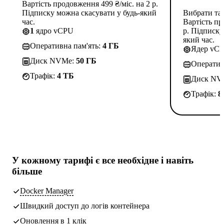
Вартість продовження 499 ₴/міс. на 2 р.
Підписку можна скасувати у будь-який
Вибрати та
час.
Вартість пр
1
ядро vCPU
р. Підписку
який час.
Оперативна пам'ять:
4 ГБ
Ядер vC
Диск NVMe:
50 ГБ
Оператив
Трафік:
4 TБ
Диск NV
Трафік:
8
У кожному тарифі є
все необхідне
і навіть
більше
Docker Manager
Швидкий доступ до логів контейнера
Оновлення в 1 клік