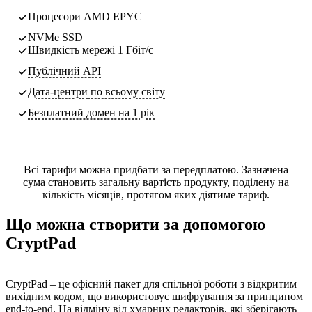
Процесори AMD EPYC
NVMe SSD
Швидкість мережі 1 Гбіт/с
Публічний API
Дата-центри
по всьому світу
Безплатний домен на 1 рік
Всі тарифи можна придбати за передплатою. Зазначена
сума становить загальну вартість продукту, поділену на
кількість місяців, протягом яких діятиме тариф.
Що можна створити за допомогою
CryptPad
CryptPad – це офісний пакет для спільної роботи з відкритим
вихідним кодом, що використовує шифрування за принципом
end-to-end. На відміну від хмарних редакторів, які зберігають