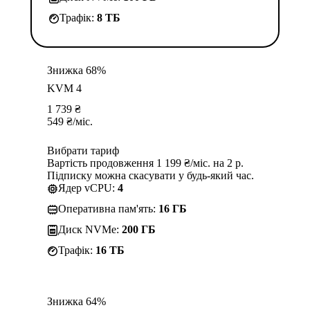
Трафік:
8 TБ
Знижка 68%
KVM 4
1 739
₴
549
₴
/міс.
Вибрати тариф
Вартість продовження 1 199 ₴/міс. на 2 р.
Підписку можна скасувати у будь-який час.
Ядер vCPU:
4
Оперативна пам'ять:
16 ГБ
Диск NVMe:
200 ГБ
Трафік:
16 TБ
Знижка 64%