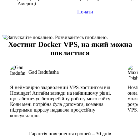
Америці.
Почати
Хостинг Docker VPS, на який можна
покластися
Gad Iradufasha
Я неймовірно задоволений VPS-хостингом від
Hosti
Hostinger! Аптайм завжди на найвищому рівні,
онлай
що забезпечує безперебійну роботу мого сайту.
може 
Коли мені потрібна була допомога, команда
розро
підтримки щоразу надавала професійну
VPS. 
консультацію.
Гарантія повернення грошей – 30 днів