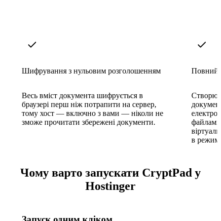
Шифрування з нульовим розголошенням
Повний 
Весь вміст документа шифрується в
Створюй
браузері перш ніж потрапити на сервер,
докумен
тому хост — включно з вами — ніколи не
електро
зможе прочитати збережені документи.
файлами
віртуал
в режимі
Чому варто запускати CryptPad у
Hostinger
Запуск одним кліком