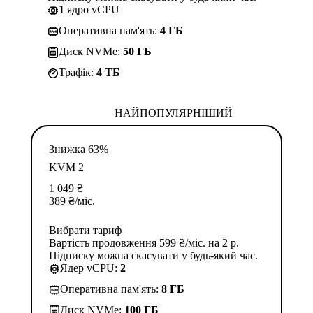
1
ядро vCPU
Оперативна пам'ять:
4 ГБ
Диск NVMe:
50 ГБ
Трафік:
4 TБ
НАЙПОПУЛЯРНІШИЙ
Знижка 63%
KVM 2
1 049
₴
389
₴
/міс.
Вибрати тариф
Вартість продовження 599 ₴/міс. на 2 р.
Підписку можна скасувати у будь-який час.
Ядер vCPU:
2
Оперативна пам'ять:
8 ГБ
Диск NVMe:
100 ГБ