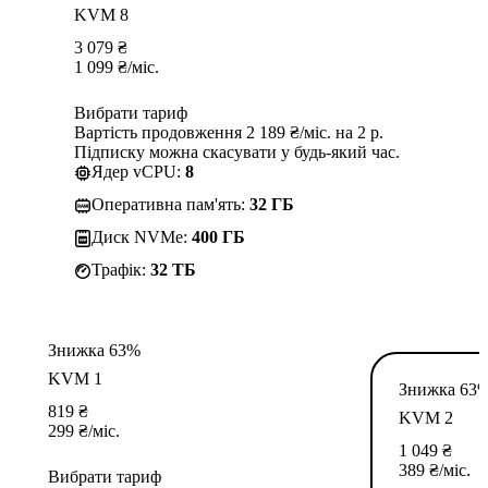
KVM 8
3 079
₴
1 099
₴
/міс.
Вибрати тариф
Вартість продовження 2 189 ₴/міс. на 2 р.
Підписку можна скасувати у будь-який час.
Ядер vCPU:
8
Оперативна пам'ять:
32 ГБ
Диск NVMe:
400 ГБ
Трафік:
32 TБ
Знижка 63%
KVM 1
Знижка 63
819
₴
KVM 2
299
₴
/міс.
1 049
₴
389
₴
/міс.
Вибрати тариф