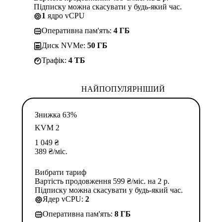
Підписку можна скасувати у будь-який час.
1
ядро vCPU
Оперативна пам'ять:
4 ГБ
Диск NVMe:
50 ГБ
Трафік:
4 TБ
НАЙПОПУЛЯРНІШИЙ
Знижка 63%
KVM 2
1 049
₴
389
₴
/міс.
Вибрати тариф
Вартість продовження 599 ₴/міс. на 2 р.
Підписку можна скасувати у будь-який час.
Ядер vCPU:
2
Оперативна пам'ять:
8 ГБ