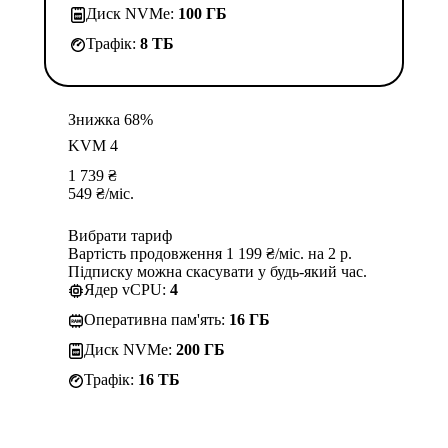
Диск NVMe:
100 ГБ
Трафік:
8 TБ
Знижка 68%
KVM 4
1 739
₴
549
₴
/міс.
Вибрати тариф
Вартість продовження 1 199 ₴/міс. на 2 р.
Підписку можна скасувати у будь-який час.
Ядер vCPU:
4
Оперативна пам'ять:
16 ГБ
Диск NVMe:
200 ГБ
Трафік:
16 TБ