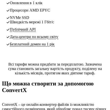
Оновлення в 1 клік
Процесори AMD EPYC
NVMe SSD
Швидкість мережі 1 Гбіт/с
Публічний API
Дата-центри
по всьому світу
Безплатний домен на 1 рік
Всі тарифи можна придбати за передплатою. Зазначена
сума становить загальну вартість продукту, поділену на
кількість місяців, протягом яких діятиме тариф.
Що можна створити за допомогою
ConvertX
ConvertX – це онлайн-конвертер файлів із можливістю
самостійного розміщення, який обробляє понад тисячу різних