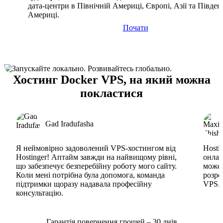
дата-центри в Північній Америці, Європі, Азії та Півден
Америці.
Почати
Хостинг Docker VPS, на який можна
покластися
Gad Iradufasha
Я неймовірно задоволений VPS-хостингом від
Hosti
Hostinger! Аптайм завжди на найвищому рівні,
онлай
що забезпечує безперебійну роботу мого сайту.
може 
Коли мені потрібна була допомога, команда
розро
підтримки щоразу надавала професійну
VPS. 
консультацію.
Гарантія повернення грошей – 30 днів