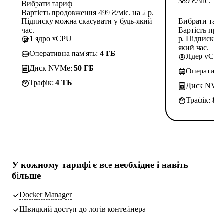
389
₴
/міс.
Вибрати тариф
Вартість продовження 499 ₴/міс. на 2 р.
Підписку можна скасувати у будь-який
Вибрати та
час.
Вартість пр
1
ядро vCPU
р. Підписку
який час.
Оперативна пам'ять:
4 ГБ
Ядер vC
Диск NVMe:
50 ГБ
Оператив
Трафік:
4 TБ
Диск NV
Трафік:
8
У кожному тарифі є
все необхідне
і навіть
більше
Docker Manager
Швидкий доступ до логів контейнера