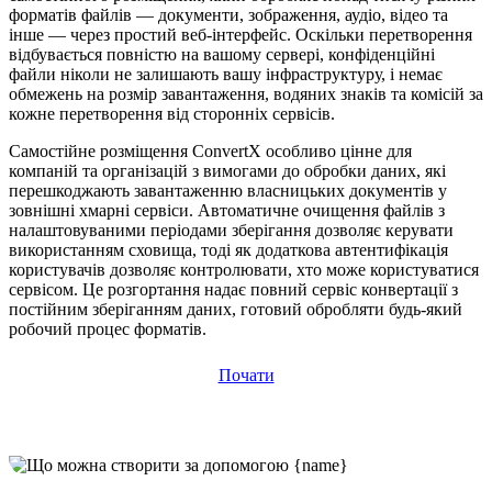
форматів файлів — документи, зображення, аудіо, відео та
інше — через простий веб-інтерфейс. Оскільки перетворення
відбувається повністю на вашому сервері, конфіденційні
файли ніколи не залишають вашу інфраструктуру, і немає
обмежень на розмір завантаження, водяних знаків та комісій за
кожне перетворення від сторонніх сервісів.
Самостійне розміщення ConvertX особливо цінне для
компаній та організацій з вимогами до обробки даних, які
перешкоджають завантаженню власницьких документів у
зовнішні хмарні сервіси. Автоматичне очищення файлів з
налаштовуваними періодами зберігання дозволяє керувати
використанням сховища, тоді як додаткова автентифікація
користувачів дозволяє контролювати, хто може користуватися
сервісом. Це розгортання надає повний сервіс конвертації з
постійним зберіганням даних, готовий обробляти будь-який
робочий процес форматів.
Почати