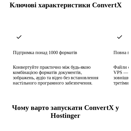
Ключові характеристики ConvertX
Підтримка понад 1000 форматів
Повна пр
Конвертуйте практично між будь-якою
Файли о
комбінацією форматів документів,
VPS — ні
зображень, аудіо та відео без встановлення
зовнішні
настільного програмного забезпечення.
третіми 
Чому варто запускати ConvertX у
Hostinger