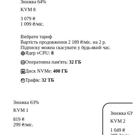
Знижка 64%
KVM 8
3 079
₴
1 099
₴
/міс.
Вибрати тариф
Вартість продовження 2 189 ₴/міс. на 2 р.
Підписку можна скасувати у будь-який час.
Ядер vCPU:
8
Оперативна пам'ять:
32 ГБ
Диск NVMe:
400 ГБ
Трафік:
32 TБ
Знижка 63%
KVM 1
Знижка 63
819
₴
KVM 2
299
₴
/міс.
1 049
₴