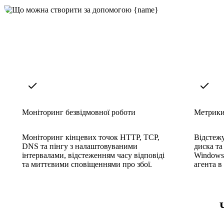
Моніторинг безвідмовної роботи
Метрики
Моніторинг кінцевих точок HTTP, TCP,
Відстеж
DNS та пінгу з налаштовуваними
диска та
інтервалами, відстеженням часу відповіді
Windows 
та миттєвими сповіщеннями про збої.
агента в