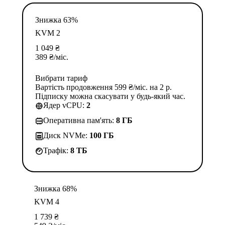
Знижка 63%
KVM 2
1 049
₴
389
₴
/міс.
Вибрати тариф
Вартість продовження 599 ₴/міс. на 2 р.
Підписку можна скасувати у будь-який час.
Ядер vCPU:
2
Оперативна пам'ять:
8 ГБ
Диск NVMe:
100 ГБ
Трафік:
8 TБ
Знижка 68%
KVM 4
1 739
₴