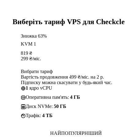
Виберіть тариф VPS для Checkcle
Знижка 63%
KVM 1
819
₴
299
₴
/міс.
Вибрати тариф
Вартість продовження 499 ₴/міс. на 2 р.
Підписку можна скасувати у будь-який час.
1
ядро vCPU
Оперативна пам'ять:
4 ГБ
Диск NVMe:
50 ГБ
Трафік:
4 TБ
НАЙПОПУЛЯРНІШИЙ