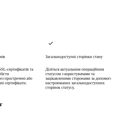
нів
Загальнодоступні сторінки стану
SSL-сертифікатів та
Діліться актуальним операційним
обігти
статусом з користувачами та
ез прострочені або
зацікавленими сторонами за допомог
ні сертифікати.
настроюваних загальнодоступних
сторінок статусу.
r