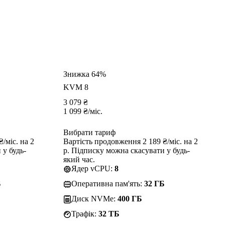
Знижка 64%
KVM 8
3 079
₴
1 099
₴
/міс.
Вибрати тариф
/міс. на 2
Вартість продовження 2 189 ₴/міс. на 2
 у будь-
р. Підписку можна скасувати у будь-
який час.
Ядер vCPU:
8
Б
Оперативна пам'ять:
32 ГБ
Диск NVMe:
400 ГБ
Трафік:
32 TБ