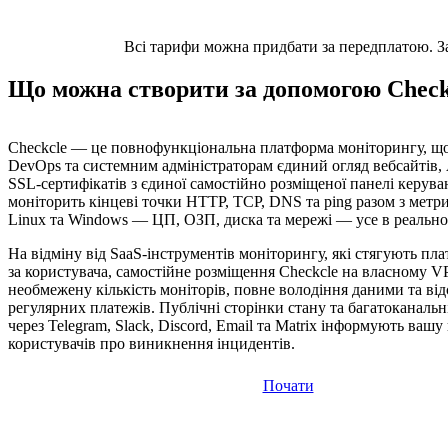
Всі тарифи можна придбати за передплатою. Заз
Що можна створити за допомогою Check
Checkcle — це повнофункціональна платформа моніторингу, щ
DevOps та системним адміністраторам єдиний огляд вебсайтів, A
SSL-сертифікатів з єдиної самостійно розміщеної панелі керува
моніторить кінцеві точки HTTP, TCP, DNS та ping разом з метр
Linux та Windows — ЦП, ОЗП, диска та мережі — усе в реально
На відміну від SaaS-інструментів моніторингу, які стягують пла
за користувача, самостійне розміщення Checkcle на власному V
необмежену кількість моніторів, повне володіння даними та від
регулярних платежів. Публічні сторінки стану та багатоканаль
через Telegram, Slack, Discord, Email та Matrix інформують вашу
користувачів про виникнення інцидентів.
Почати