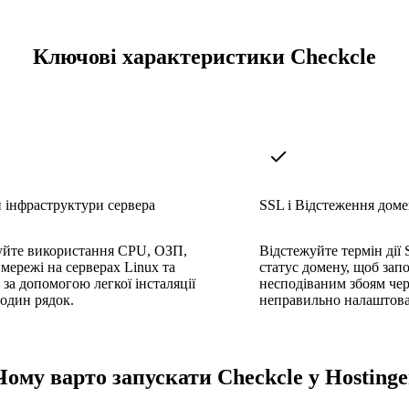
Ключові характеристики Checkcle
 інфраструктури сервера
SSL і Відстеження доме
уйте використання CPU, ОЗП,
Відстежуйте термін дії 
 мережі на серверах Linux та
статус домену, щоб зап
за допомогою легкої інсталяції
несподіваним збоям чер
 один рядок.
неправильно налаштова
Чому варто запускати Checkcle у Hostinge