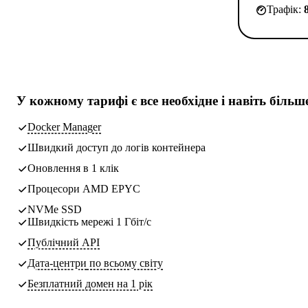
Трафік:
У кожному тарифі є
все необхідне
і навіть більш
Docker Manager
Швидкий доступ до логів контейнера
Оновлення в 1 клік
Процесори AMD EPYC
NVMe SSD
Швидкість мережі 1 Гбіт/с
Публічний API
Дата-центри
по всьому світу
Безплатний домен на 1 рік