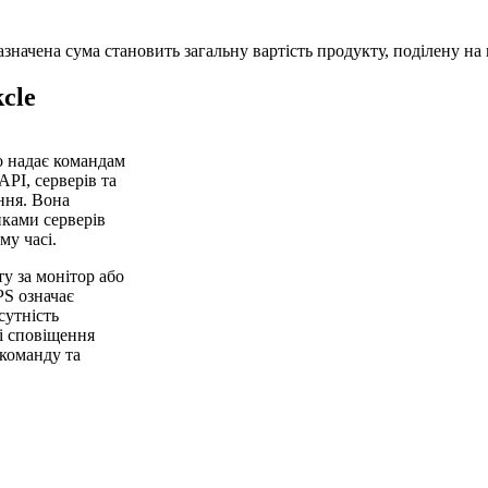
начена сума становить загальну вартість продукту, поділену на к
cle
о надає командам
PI, серверів та
ння. Вона
иками серверів
му часі.
ту за монітор або
PS означає
сутність
ні сповіщення
 команду та