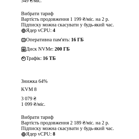
549
₴
/міс.
Вибрати тариф
Вартість продовження 1 199 ₴/міс. на 2 р.
Підписку можна скасувати у будь-який час.
Ядер vCPU:
4
Оперативна пам'ять:
16 ГБ
Диск NVMe:
200 ГБ
Трафік:
16 TБ
Знижка 64%
KVM 8
3 079
₴
1 099
₴
/міс.
Вибрати тариф
Вартість продовження 2 189 ₴/міс. на 2 р.
Підписку можна скасувати у будь-який час.
Ядер vCPU:
8