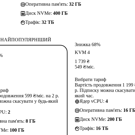
Оперативна пам'ять:
32 ГБ
Диск NVMe:
400 ГБ
Трафік:
32 TБ
НАЙПОПУЛЯРНІШИЙ
Знижка 68%
KVM 4
3%
1 739
₴
549
₴
/міс.
Вибрати тариф
Вартість продовження 1 199 ₴
ариф
р. Підписку можна скасувати
родовження 599 ₴/міс. на 2 р.
який час.
ожна скасувати у будь-який
Ядер vCPU:
4
Оперативна пам'ять:
16 Г
CPU:
2
Диск NVMe:
200 ГБ
вна пам'ять:
8 ГБ
Трафік:
16 TБ
VMe:
100 ГБ