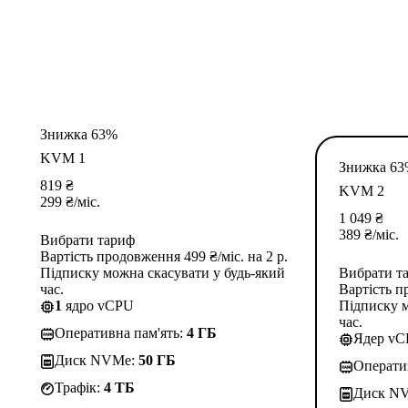
Знижка 63%
KVM 1
Знижка 6
819
₴
KVM 2
299
₴
/міс.
1 049
₴
389
₴
/міс.
Вибрати тариф
Вартість продовження 499 ₴/міс. на 2 р.
Підписку можна скасувати у будь-який
Вибрати т
час.
Вартість п
1
ядро vCPU
Підписку м
час.
Оперативна пам'ять:
4 ГБ
Ядер v
Диск NVMe:
50 ГБ
Операти
Трафік:
4 TБ
Диск N