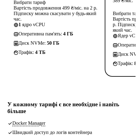
389
₴
/міс.
Вибрати тариф
Вартість продовження 499 ₴/міс. на 2 р.
Підписку можна скасувати у будь-який
Вибрати та
час.
Вартість пр
1
ядро vCPU
р. Підписку
який час.
Оперативна пам'ять:
4 ГБ
Ядер vC
Диск NVMe:
50 ГБ
Оператив
Трафік:
4 TБ
Диск NV
Трафік:
8
У кожному тарифі є
все необхідне
і навіть
більше
Docker Manager
Швидкий доступ до логів контейнера