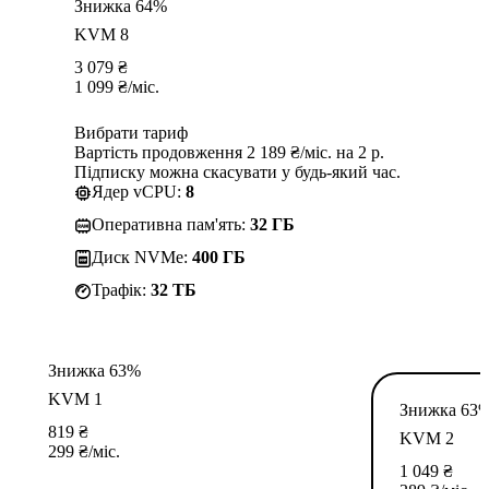
Знижка 64%
KVM 8
3 079
₴
1 099
₴
/міс.
Вибрати тариф
Вартість продовження 2 189 ₴/міс. на 2 р.
Підписку можна скасувати у будь-який час.
Ядер vCPU:
8
Оперативна пам'ять:
32 ГБ
Диск NVMe:
400 ГБ
Трафік:
32 TБ
Знижка 63%
KVM 1
Знижка 63
819
₴
KVM 2
299
₴
/міс.
1 049
₴