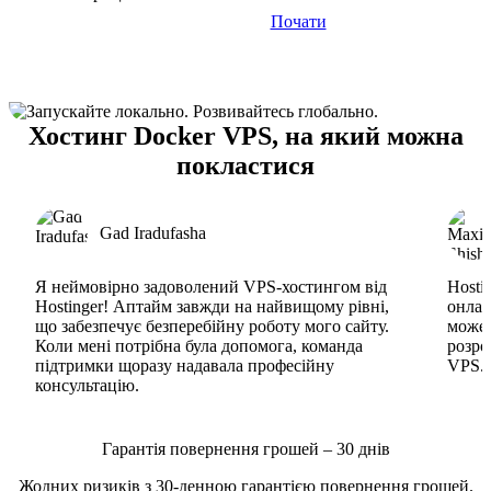
Почати
Хостинг Docker VPS, на який можна
покластися
Gad Iradufasha
Я неймовірно задоволений VPS-хостингом від
Hosti
Hostinger! Аптайм завжди на найвищому рівні,
онлай
що забезпечує безперебійну роботу мого сайту.
може 
Коли мені потрібна була допомога, команда
розро
підтримки щоразу надавала професійну
VPS. 
консультацію.
Гарантія повернення грошей – 30 днів
Жодних ризиків з 30-денною гарантією повернення грошей.