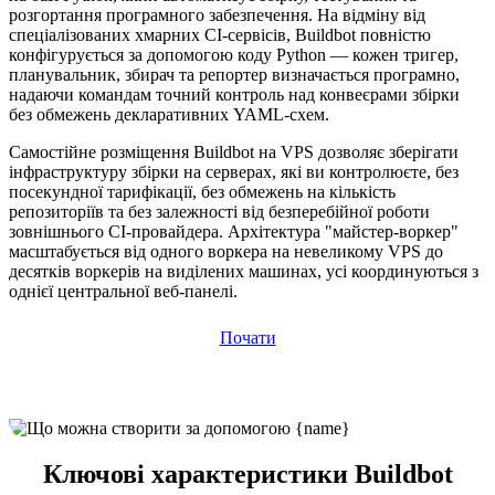
розгортання програмного забезпечення. На відміну від
спеціалізованих хмарних CI-сервісів, Buildbot повністю
конфігурується за допомогою коду Python — кожен тригер,
планувальник, збирач та репортер визначається програмно,
надаючи командам точний контроль над конвеєрами збірки
без обмежень декларативних YAML-схем.
Самостійне розміщення Buildbot на VPS дозволяє зберігати
інфраструктуру збірки на серверах, які ви контролюєте, без
посекундної тарифікації, без обмежень на кількість
репозиторіїв та без залежності від безперебійної роботи
зовнішнього CI-провайдера. Архітектура "майстер-воркер"
масштабується від одного воркера на невеликому VPS до
десятків воркерів на виділених машинах, усі координуються з
однієї центральної веб-панелі.
Почати
Ключові характеристики Buildbot