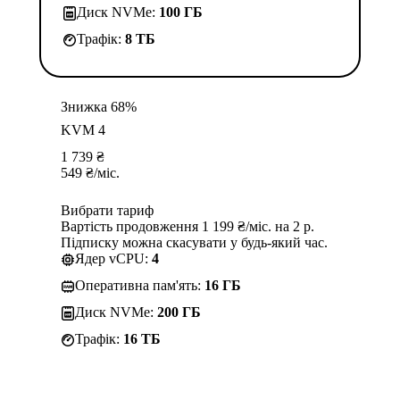
Диск NVMe:
100 ГБ
Трафік:
8 TБ
Знижка 68%
KVM 4
1 739
₴
549
₴
/міс.
Вибрати тариф
Вартість продовження 1 199 ₴/міс. на 2 р.
Підписку можна скасувати у будь-який час.
Ядер vCPU:
4
Оперативна пам'ять:
16 ГБ
Диск NVMe:
200 ГБ
Трафік:
16 TБ