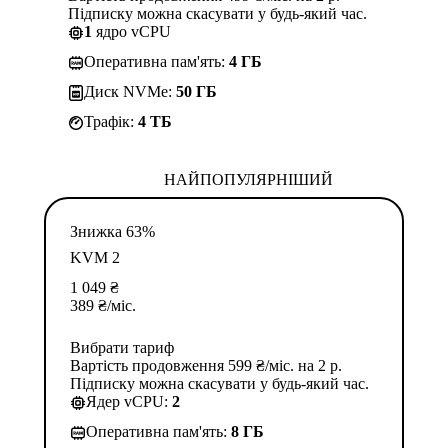
Підписку можна скасувати у будь-який час.
1
ядро vCPU
Оперативна пам'ять:
4 ГБ
Диск NVMe:
50 ГБ
Трафік:
4 TБ
НАЙПОПУЛЯРНІШИЙ
Знижка 63%
KVM 2
1 049
₴
389
₴
/міс.
Вибрати тариф
Вартість продовження 599 ₴/міс. на 2 р.
Підписку можна скасувати у будь-який час.
Ядер vCPU:
2
Оперативна пам'ять:
8 ГБ