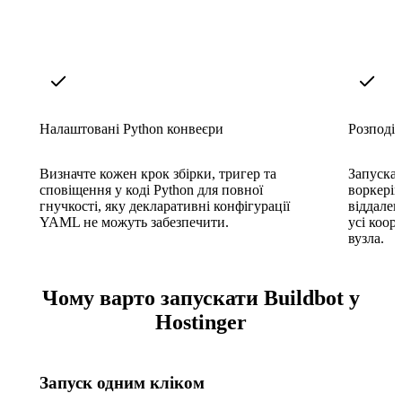
Налаштовані Python конвеєри
Розподіл
Визначте кожен крок збірки, тригер та
Запускай
сповіщення у коді Python для повної
воркері
гнучкості, яку декларативні конфігурації
віддале
YAML не можуть забезпечити.
усі коор
вузла.
Чому варто запускати Buildbot у
Hostinger
Запуск одним кліком