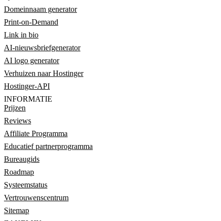
Domeinnaam generator
Print-on-Demand
Link in bio
AI-nieuwsbriefgenerator
AI logo generator
Verhuizen naar Hostinger
Hostinger-API
INFORMATIE
Prijzen
Reviews
Affiliate Programma
Educatief partnerprogramma
Bureaugids
Roadmap
Systeemstatus
Vertrouwenscentrum
Sitemap