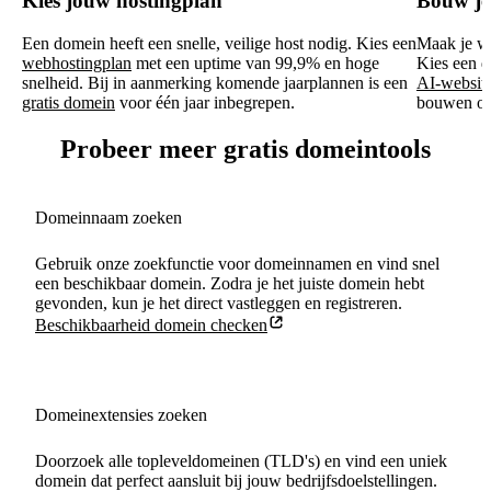
Kies jouw hostingplan
Bouw je
Een domein heeft een snelle, veilige host nodig. Kies een
Maak je we
webhostingplan
met een uptime van 99,9% en hoge
Kies een d
snelheid. Bij in aanmerking komende jaarplannen is een
AI-websit
gratis domein
voor één jaar inbegrepen.
bouwen op 
Probeer meer gratis domeintools
Domeinnaam zoeken
Gebruik onze zoekfunctie voor domeinnamen en vind snel
een beschikbaar domein. Zodra je het juiste domein hebt
gevonden, kun je het direct vastleggen en registreren.
Beschikbaarheid domein checken
Domeinextensies zoeken
Doorzoek alle topleveldomeinen (TLD's) en vind een uniek
domein dat perfect aansluit bij jouw bedrijfsdoelstellingen.