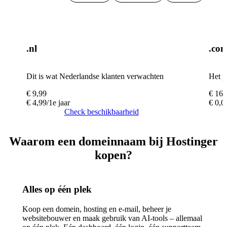
.nl
.co
Dit is wat Nederlandse klanten verwachten
Het p
€
9,99
€
16,
€
4,99
/1e jaar
€
0,0
Check beschikbaarheid
Waarom een domeinnaam bij Hostinger
kopen?
Alles op één plek
Koop een domein, hosting en e-mail, beheer je
websitebouwer en maak gebruik van AI-tools – allemaal