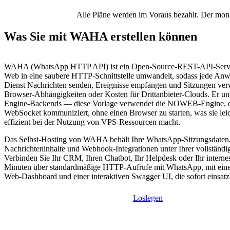
Alle Pläne werden im Voraus bezahlt. Der monat
Was Sie mit WAHA erstellen können
WAHA (WhatsApp HTTP API) ist ein Open-Source-REST-API-Serv
Web in eine saubere HTTP-Schnittstelle umwandelt, sodass jede Anw
Dienst Nachrichten senden, Ereignisse empfangen und Sitzungen ver
Browser-Abhängigkeiten oder Kosten für Drittanbieter-Clouds. Er unt
Engine-Backends — diese Vorlage verwendet die NOWEB-Engine, di
WebSocket kommuniziert, ohne einen Browser zu starten, was sie lei
effizient bei der Nutzung von VPS-Ressourcen macht.
Das Selbst-Hosting von WAHA behält Ihre WhatsApp-Sitzungsdaten
Nachrichteninhalte und Webhook-Integrationen unter Ihrer vollständi
Verbinden Sie Ihr CRM, Ihren Chatbot, Ihr Helpdesk oder Ihr interne
Minuten über standardmäßige HTTP-Aufrufe mit WhatsApp, mit einem
Web-Dashboard und einer interaktiven Swagger UI, die sofort einsatzb
Loslegen