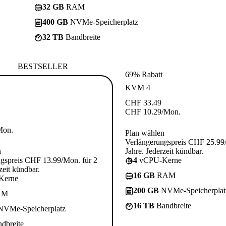
32 GB
RAM
400 GB
NVMe-Speicherplatz
32 TB
Bandbreite
BESTSELLER
69% Rabatt
KVM 4
CHF
33.49
CHF
10.29
/Mon.
Mon.
Plan wählen
Verlängerungspreis CHF 25.99
n
Jahre. Jederzeit kündbar.
gspreis CHF 13.99/Mon. für 2
4
vCPU-Kerne
zeit kündbar.
16 GB
RAM
Kerne
200 GB
NVMe-Speicherplat
AM
16 TB
Bandbreite
VMe-Speicherplatz
dbreite