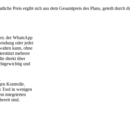
liche Preis ergibt sich aus dem Gesamtpreis des Plans, geteilt durch d
er, der WhatsApp
endung oder jeder
walten kann, ohne
erstützt mehrere
e direkt über
chtgewichtig und
,
gen Kontrolle.
s Tool in wenigen
 integrierten
ereit sind.