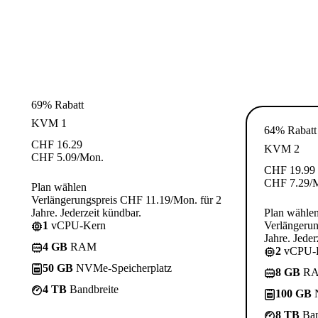
69% Rabatt
KVM 1
64% Rabatt
CHF
16.29
KVM 2
CHF
5.09
/Mon.
CHF
19.99
CHF
7.29
/
Plan wählen
Verlängerungspreis CHF 11.19/Mon. für 2
Jahre. Jederzeit kündbar.
Plan wähle
1
vCPU-Kern
Verlängerun
Jahre. Jeder
4 GB
RAM
2
vCPU-
50 GB
NVMe-Speicherplatz
8 GB
R
4 TB
Bandbreite
100 GB
N
8 TB
Ban