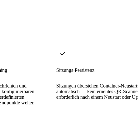
ming
Sitzungs-Persistenz
chrichten und
Sitzungen überstehen Container-Neustarts
t konfigurierbaren
automatisch — kein erneutes QR-Scannen
erdefinierten
erforderlich nach einem Neustart oder Upd
Endpunkte weiter.