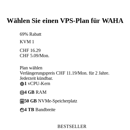
Wählen Sie einen VPS-Plan für WAHA
69% Rabatt
KVM 1
CHF
16.29
CHF
5.09
/Mon.
Plan wählen
Verlängerungspreis CHF 11.19/Mon. für 2 Jahre.
Jederzeit kündbar.
1
vCPU-Kern
4 GB
RAM
50 GB
NVMe-Speicherplatz
4 TB
Bandbreite
BESTSELLER