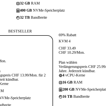
32 GB
RAM
400 GB
NVMe-Speicherplatz
32 TB
Bandbreite
BESTSELLER
69% Rabatt
KVM 4
CHF
33.49
CHF
10.29
/Mon.
Mon.
Plan wählen
Verlängerungspreis CHF 25.99
n
Jahre. Jederzeit kündbar.
gspreis CHF 13.99/Mon. für 2
4
vCPU-Kerne
zeit kündbar.
16 GB
RAM
Kerne
200 GB
NVMe-Speicherplat
AM
16 TB
Bandbreite
VMe-Speicherplatz
dbreite