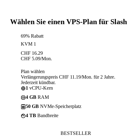
Wählen Sie einen VPS-Plan für Slash
69% Rabatt
KVM 1
CHF
16.29
CHF
5.09
/Mon.
Plan wählen
Verlängerungspreis CHF 11.19/Mon. für 2 Jahre.
Jederzeit kündbar.
1
vCPU-Kern
4 GB
RAM
50 GB
NVMe-Speicherplatz
4 TB
Bandbreite
BESTSELLER