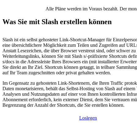
Alle Pläne werden im Voraus bezahlt. Der monat
Was Sie mit Slash erstellen können
Slash ist ein selbst gehosteter Link-Shortcut-Manager für Einzelpers
eine übersichtlichere Möglichkeit zum Teilen und Zugreifen auf UR
Anstatt Lesezeichen, die über Browser verstreut sind, oder schwer z
Weiterleitungslinks, können Sie mit Slash s/-präfixierte Shortcuts def
s/docs in die Adressleiste Ihres Browsers ein (mit installierter Erweit
Sie direkt an Ihr Ziel. Shortcuts können getaggt, in teilbare Sammlun
auf Ihr Team zugeschnitten oder privat gehalten werden.
Im Gegensatz zu gehosteten Link-Shortenern, die Ihren Traffic protok
Daten monetarisieren, behält das Selbst-Hosting von Slash auf einem 
Analysen und Nutzungsdaten auf einer von Ihnen kontrollierten Infras
Abonnement erforderlich, kein externer Dienst, dem Sie vertrauen mü
Begrenzung der Anzahl der Shortcuts, die Sie erstellen können.
Loslegen