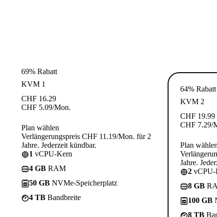
69% Rabatt
KVM 1
64% Rabatt
CHF
16.29
KVM 2
CHF
5.09
/Mon.
CHF
19.99
CHF
7.29
/
Plan wählen
Verlängerungspreis CHF 11.19/Mon. für 2
Jahre. Jederzeit kündbar.
Plan wähle
1
vCPU-Kern
Verlängerun
Jahre. Jeder
4 GB
RAM
2
vCPU-
50 GB
NVMe-Speicherplatz
8 GB
R
4 TB
Bandbreite
100 GB
N
8 TB
Ban