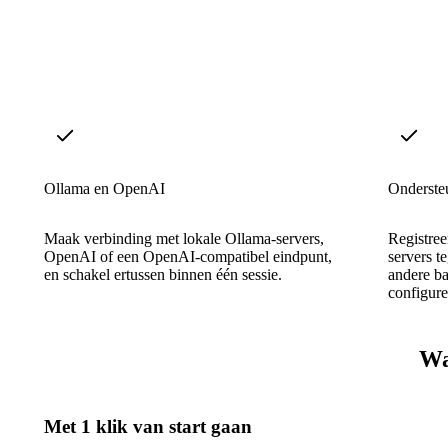
Ollama en OpenAI
Onderste
Maak verbinding met lokale Ollama-servers,
Registre
OpenAI of een OpenAI-compatibel eindpunt,
servers te
en schakel ertussen binnen één sessie.
andere b
configure
Wa
Met 1 klik van start gaan