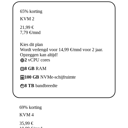
65% korting
KVM 2
21,99
€
7,79
€
/mnd
Kies dit plan
Wordt verlengd voor 14,99 €/mnd voor 2 jaar.
Opzeggen kan altijd!
2
vCPU cores
8 GB
RAM
100 GB
NVMe-schijfruimte
8 TB
bandbreedte
69% korting
KVM 4
35,99
€