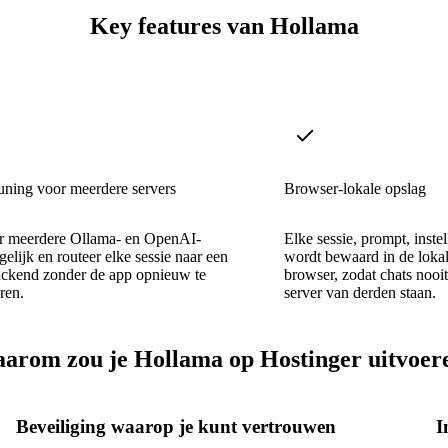
Key features van Hollama
uning voor meerdere servers
Browser-lokale opslag
er meerdere Ollama- en OpenAI-
Elke sessie, prompt, inste
gelijk en routeer elke sessie naar een
wordt bewaard in de loka
ackend zonder de app opnieuw te
browser, zodat chats nooi
ren.
server van derden staan.
arom zou je Hollama op Hostinger uitvoer
Beveiliging waarop je kunt vertrouwen
I