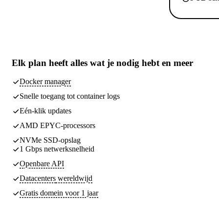
Elk plan heeft
alles wat je nodig hebt
en meer
Docker manager
Snelle toegang tot container logs
Eén-klik updates
AMD EPYC-processors
NVMe SSD-opslag
1 Gbps netwerksnelheid
Openbare API
Datacenters
wereldwijd
Gratis domein voor 1 jaar