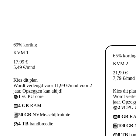
69% korting
KVM 1
65% kortin
17,99
€
KVM 2
5,49
€
/mnd
21,99
€
7,79
€
/mnd
Kies dit plan
Wordt verlengd voor 11,99 €/mnd voor 2
jaar. Opzeggen kan altijd!
Kies dit pla
1
vCPU core
Wordt verle
jaar. Opzegg
4 GB
RAM
2
vCPU c
50 GB
NVMe-schijfruimte
8 GB
R
4 TB
bandbreedte
100 GB
N
8 TB
ban