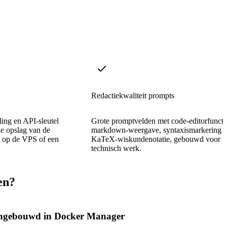
Redactiekwaliteit prompts
lling en API-sleutel
Grote promptvelden met code-editorfuncti
le opslag van de
markdown-weergave, syntaxismarkering 
t op de VPS of een
KaTeX-wiskundenotatie, gebouwd voor
technisch werk.
en?
ngebouwd in Docker Manager