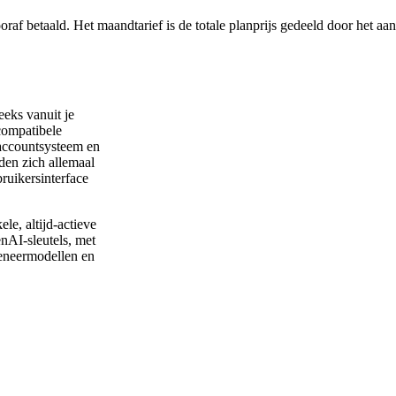
af betaald. Het maandtarief is de totale planprijs gedeeld door het aa
eeks vanuit je
compatibele
n accountsysteem en
nden zich allemaal
ruikersinterface
le, altijd-actieve
AI-sleutels, met
deneermodellen en