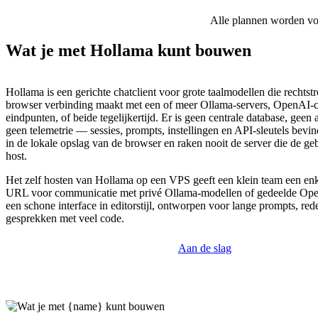
Alle plannen worden voor
Wat je met Hollama kunt bouwen
Hollama is een gerichte chatclient voor grote taalmodellen die rechtstr
browser verbinding maakt met een of meer Ollama-servers, OpenAI-
eindpunten, of beide tegelijkertijd. Er is geen centrale database, gee
geen telemetrie — sessies, prompts, instellingen en API-sleutels bevi
in de lokale opslag van de browser en raken nooit de server die de geb
host.
Het zelf hosten van Hollama op een VPS geeft een klein team een enke
URL voor communicatie met privé Ollama-modellen of gedeelde Open
een schone interface in editorstijl, ontworpen voor lange prompts, re
gesprekken met veel code.
Aan de slag