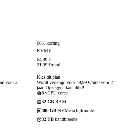
66% korting
KVM 8
64,99
€
21,99
€
/mnd
Kies dit plan
nd voor 2
Wordt verlengd voor 49,99 €/mnd voor 2
jaar. Opzeggen kan altijd!
8
vCPU cores
32 GB
RAM
400 GB
NVMe-schijfruimte
32 TB
bandbreedte