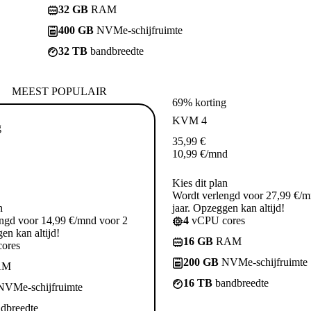
32 GB
RAM
400 GB
NVMe-schijfruimte
32 TB
bandbreedte
MEEST POPULAIR
69% korting
KVM 4
g
35,99
€
10,99
€
/mnd
Kies dit plan
Wordt verlengd voor 27,99 €/m
n
jaar. Opzeggen kan altijd!
ngd voor 14,99 €/mnd voor 2
4
vCPU cores
en kan altijd!
16 GB
RAM
ores
200 GB
NVMe-schijfruimte
AM
16 TB
bandbreedte
VMe-schijfruimte
dbreedte