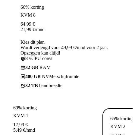
66% korting
KVM 8
64,99
€
21,99
€
/mnd
Kies dit plan
Wordt verlengd voor 49,99 €/mnd voor 2 jaar.
Opzeggen kan altijd!
8
vCPU cores
32 GB
RAM
400 GB
NVMe-schijfruimte
32 TB
bandbreedte
69% korting
KVM 1
65% korting
17,99
€
KVM 2
5,49
€
/mnd