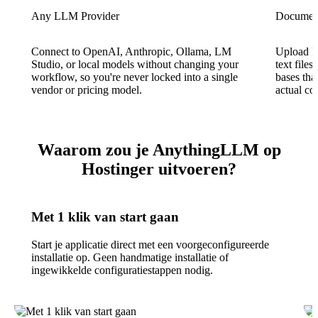
Any LLM Provider
Documen
Connect to OpenAI, Anthropic, Ollama, LM
Upload P
Studio, or local models without changing your
text file
workflow, so you're never locked into a single
bases tha
vendor or pricing model.
actual con
Waarom zou je AnythingLLM op
Hostinger uitvoeren?
Met 1 klik van start gaan
Start je applicatie direct met een voorgeconfigureerde
installatie op. Geen handmatige installatie of
ingewikkelde configuratiestappen nodig.