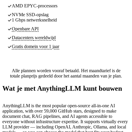
AMD EPYC-processors
NVMe SSD-opslag
1 Gbps netwerksnelheid
Openbare API
Datacenters
wereldwijd
Gratis domein voor 1 jaar
Alle plannen worden vooraf betaald. Het maandtarief is de
totale planprijs gedeeld door het aantal maanden van je plan.
Wat je met AnythingLLM kunt bouwen
AnythingLLM is the most popular open-source all-in-one AI
application, with over 59,000 GitHub stars, designed to make
document chat, RAG pipelines, and AI agents accessible to
everyone without infrastructure expertise. It supports virtually every
LLM provider — including OpenAI, Anthropic, Ollama, and local