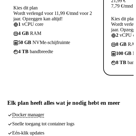
21,99
€
7,79
€
/mnd
Kies dit plan
Wordt verlengd voor 11,99 €/mnd voor 2
jaar. Opzeggen kan altijd!
Kies dit plan
1
vCPU core
Wordt verle
jaar. Opzegge
4 GB
RAM
2
vCPU co
50 GB
NVMe-schijfruimte
8 GB
RA
4 TB
bandbreedte
100 GB
N
8 TB
band
Elk plan heeft
alles wat je nodig hebt
en meer
Docker manager
Snelle toegang tot container logs
Eén-klik updates