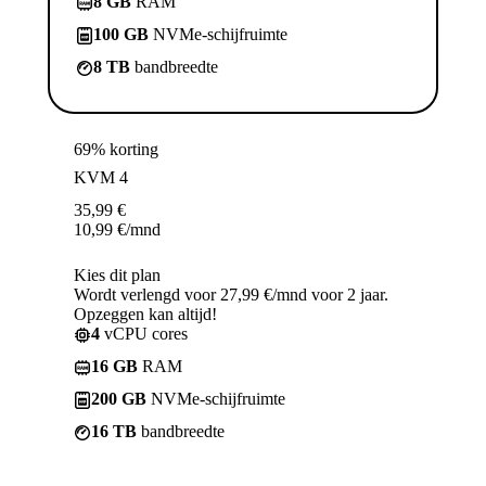
8 GB
RAM
100 GB
NVMe-schijfruimte
8 TB
bandbreedte
69% korting
KVM 4
35,99
€
10,99
€
/mnd
Kies dit plan
Wordt verlengd voor 27,99 €/mnd voor 2 jaar.
Opzeggen kan altijd!
4
vCPU cores
16 GB
RAM
200 GB
NVMe-schijfruimte
16 TB
bandbreedte