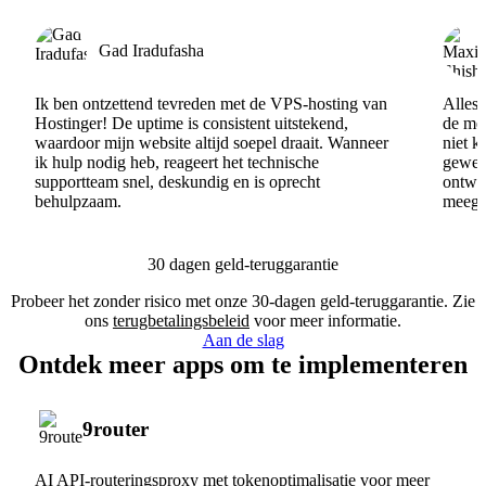
Gad Iradufasha
Ik ben ontzettend tevreden met de VPS-hosting van
Alles 
Hostinger! De uptime is consistent uitstekend,
de men
waardoor mijn website altijd soepel draait. Wanneer
niet k
ik hulp nodig heb, reageert het technische
gewel
supportteam snel, deskundig en is oprecht
ontwik
behulpzaam.
meege
30 dagen geld-teruggarantie
Probeer het zonder risico met onze 30-dagen geld-teruggarantie. Zie
ons
terugbetalingsbeleid
voor meer informatie.
Aan de slag
Ontdek meer apps om te implementeren
9router
AI API-routeringsproxy met tokenoptimalisatie voor meer