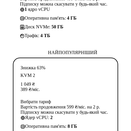
Підписку можна скасувати у будь-який час.
1
ядро vCPU
Оперативна пам'ять:
4 ГБ
Диск NVMe:
50 ГБ
Трафік:
4 TБ
НАЙПОПУЛЯРНІШИЙ
Знижка 63%
KVM 2
1 049
₴
389
₴
/міс.
Вибрати тариф
Вартість продовження 599 ₴/міс. на 2 р.
Підписку можна скасувати у будь-який час.
Ядер vCPU:
2
Оперативна пам'ять:
8 ГБ