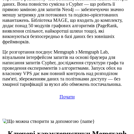
даних. Вона повністю сумісна з Cypher — що робить її
прямою заміною для запитів Neo4j — забезпечуючи значно
меншу затримку для потокових та подієво-орієнтованих
навантажень. Бібліотека MAGE, що входить до комплекту,
додає понад 50 модулів графових алгоритмів (PageRank,
виявлення спільнот, найкоротші шляхи тощо), які
виконуються безпосередньо в базі даних без зовнішніх
фреймворків.
Це розгортання поєднує Memgraph з Memgraph Lab,
візуальним інтерфейсом запитів на основі браузера для
написання запитів Cypher, дослідження структури графа та
проведення експериментів з алгоритмами. Запуск обох на
власному VPS дає вам повний контроль над розподілом
пам'яті, збереженням даних та політиками доступу — без
хмарної тарифікації за вузол або обмежень постачальника.
Почати
Ключові характеристики Memgraph