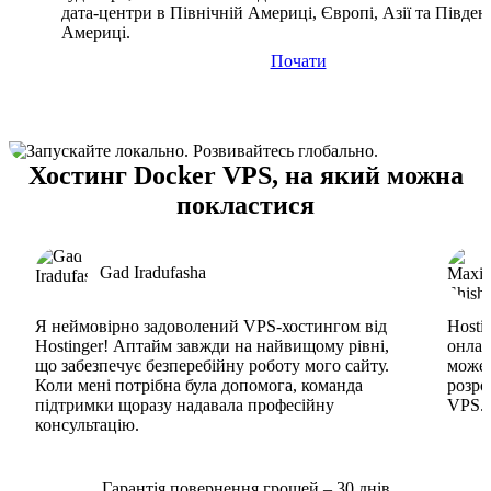
дата-центри в Північній Америці, Європі, Азії та Півден
Америці.
Почати
Хостинг Docker VPS, на який можна
покластися
Gad Iradufasha
Я неймовірно задоволений VPS-хостингом від
Hosti
Hostinger! Аптайм завжди на найвищому рівні,
онлай
що забезпечує безперебійну роботу мого сайту.
може 
Коли мені потрібна була допомога, команда
розро
підтримки щоразу надавала професійну
VPS. 
консультацію.
Гарантія повернення грошей – 30 днів