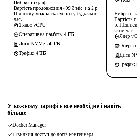
389
₴
/міс.
Вибрати тариф
Вартість продовження 499 ₴/міс. на 2 р.
Підписку можна скасувати у будь-який
Вибрати та
час.
Вартість пр
1
ядро vCPU
р. Підписку
який час.
Оперативна пам'ять:
4 ГБ
Ядер vC
Диск NVMe:
50 ГБ
Оператив
Трафік:
4 TБ
Диск NV
Трафік:
8
У кожному тарифі є
все необхідне
і навіть
більше
Docker Manager
Швидкий доступ до логів контейнера