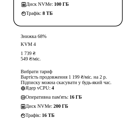
Диск NVMe:
100 ГБ
Трафік:
8 TБ
Знижка 68%
KVM 4
1 739
₴
549
₴
/міс.
Вибрати тариф
Вартість продовження 1 199 ₴/міс. на 2 р.
Підписку можна скасувати у будь-який час.
Ядер vCPU:
4
Оперативна пам'ять:
16 ГБ
Диск NVMe:
200 ГБ
Трафік:
16 TБ