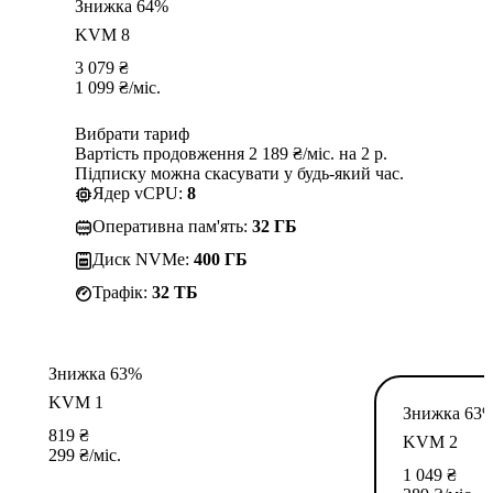
Знижка 64%
KVM 8
3 079
₴
1 099
₴
/міс.
Вибрати тариф
Вартість продовження 2 189 ₴/міс. на 2 р.
Підписку можна скасувати у будь-який час.
Ядер vCPU:
8
Оперативна пам'ять:
32 ГБ
Диск NVMe:
400 ГБ
Трафік:
32 TБ
Знижка 63%
KVM 1
Знижка 63
819
₴
KVM 2
299
₴
/міс.
1 049
₴