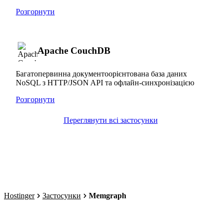
Розгорнути
Apache CouchDB
Багатопервинна документоорієнтована база даних
NoSQL з HTTP/JSON API та офлайн-синхронізацією
Розгорнути
Переглянути всі застосунки
Hostinger
Застосунки
Memgraph