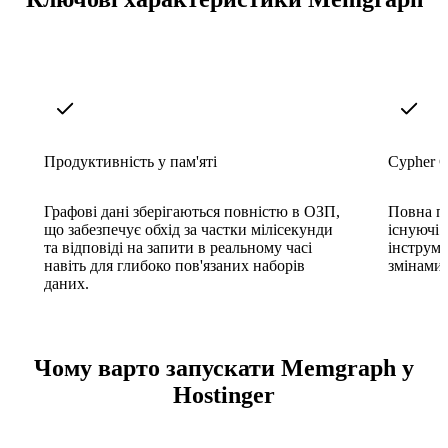
Продуктивність у пам'яті
Cypher С
Графові дані зберігаються повністю в ОЗП,
Повна пі
що забезпечує обхід за частки мілісекунди
існуючі 
та відповіді на запити в реальному часі
інструме
навіть для глибоко пов'язаних наборів
змінами 
даних.
Чому варто запускати Memgraph у
Hostinger