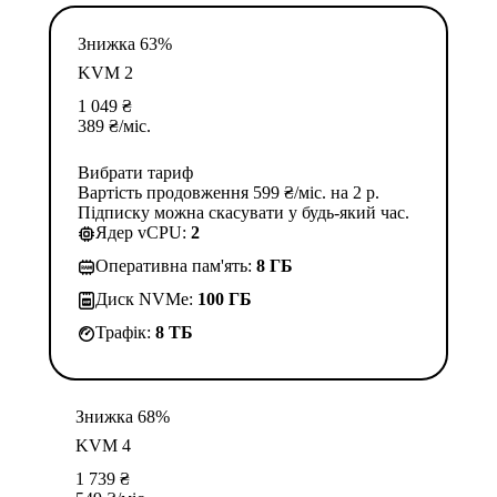
Знижка 63%
KVM 2
1 049
₴
389
₴
/міс.
Вибрати тариф
Вартість продовження 599 ₴/міс. на 2 р.
Підписку можна скасувати у будь-який час.
Ядер vCPU:
2
Оперативна пам'ять:
8 ГБ
Диск NVMe:
100 ГБ
Трафік:
8 TБ
Знижка 68%
KVM 4
1 739
₴