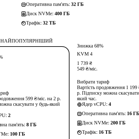
Оперативна пам'ять:
32 ГБ
Диск NVMe:
400 ГБ
Трафік:
32 TБ
НАЙПОПУЛЯРНІШИЙ
Знижка 68%
KVM 4
3%
1 739
₴
549
₴
/міс.
Вибрати тариф
Вартість продовження 1 199 ₴
ариф
р. Підписку можна скасувати
родовження 599 ₴/міс. на 2 р.
який час.
ожна скасувати у будь-який
Ядер vCPU:
4
Оперативна пам'ять:
16 Г
CPU:
2
Диск NVMe:
200 ГБ
вна пам'ять:
8 ГБ
Трафік:
16 TБ
VMe:
100 ГБ