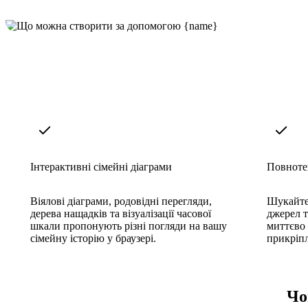
Інтерактивні сімейні діаграми
Повноте
Віялові діаграми, родовідні перегляди,
Шукайте 
дерева нащадків та візуалізації часової
джерел т
шкали пропонують різні погляди на вашу
миттєво
сімейну історію у браузері.
прикріпл
Чо