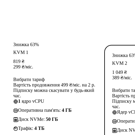
Знижка 63%
KVM 1
Знижка 6
819
₴
KVM 2
299
₴
/міс.
1 049
₴
389
₴
/міс.
Вибрати тариф
Вартість продовження 499 ₴/міс. на 2 р.
Підписку можна скасувати у будь-який
Вибрати т
час.
Вартість п
1
ядро vCPU
Підписку м
час.
Оперативна пам'ять:
4 ГБ
Ядер v
Диск NVMe:
50 ГБ
Операти
Трафік:
4 TБ
Диск N