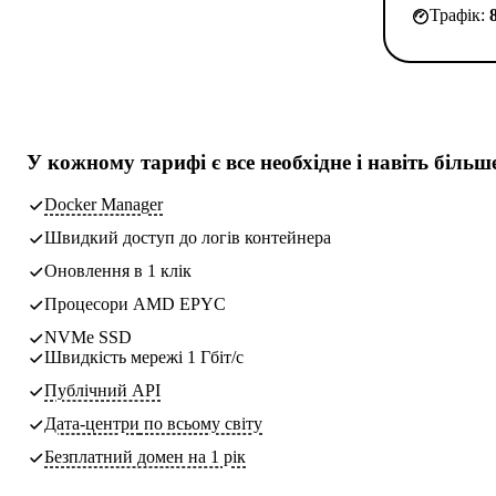
Трафік:
У кожному тарифі є
все необхідне
і навіть більш
Docker Manager
Швидкий доступ до логів контейнера
Оновлення в 1 клік
Процесори AMD EPYC
NVMe SSD
Швидкість мережі 1 Гбіт/с
Публічний API
Дата-центри
по всьому світу
Безплатний домен на 1 рік