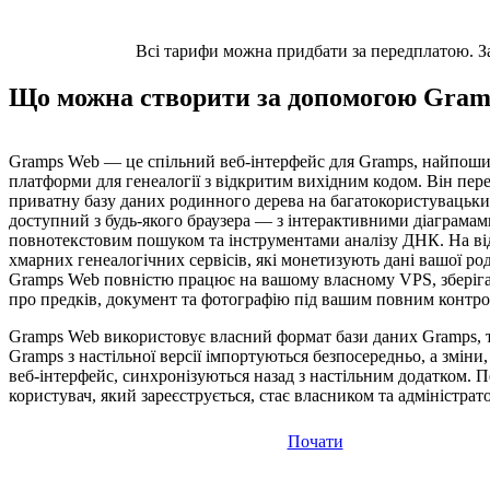
Всі тарифи можна придбати за передплатою. Заз
Що можна створити за допомогою Gra
Gramps Web — це спільний веб-інтерфейс для Gramps, найпоши
платформи для генеалогії з відкритим вихідним кодом. Він пе
приватну базу даних родинного дерева на багатокористувацьк
доступний з будь-якого браузера — з інтерактивними діаграмам
повнотекстовим пошуком та інструментами аналізу ДНК. На ві
хмарних генеалогічних сервісів, які монетизують дані вашої род
Gramps Web повністю працює на вашому власному VPS, зберіг
про предків, документ та фотографію під вашим повним контро
Gramps Web використовує власний формат бази даних Gramps, т
Gramps з настільної версії імпортуються безпосередньо, а зміни,
веб-інтерфейс, синхронізуються назад з настільним додатком. 
користувач, який зареєструється, стає власником та адміністрат
Почати