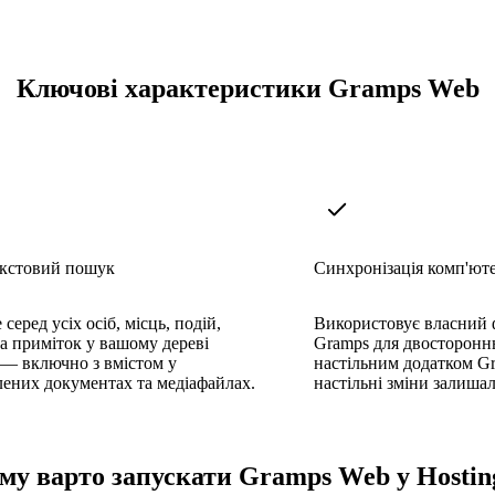
Ключові характеристики Gramps Web
кстовий пошук
Синхронізація комп'ют
серед усіх осіб, місць, подій,
Використовує власний 
а приміток у вашому дереві
Gramps для двостороннь
 — включно з вмістом у
настільним додатком Gr
ених документах та медіафайлах.
настільні зміни залиша
му варто запускати Gramps Web у Hostin