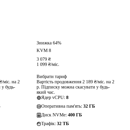
Знижка 64%
KVM 8
3 079
₴
1 099
₴
/міс.
Вибрати тариф
/міс. на 2
Вартість продовження 2 189 ₴/міс. на 2
 у будь-
р. Підписку можна скасувати у будь-
який час.
Ядер vCPU:
8
Б
Оперативна пам'ять:
32 ГБ
Диск NVMe:
400 ГБ
Трафік:
32 TБ