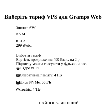
Виберіть тариф VPS для Gramps Web
Знижка 63%
KVM 1
819
₴
299
₴
/міс.
Вибрати тариф
Вартість продовження 499 ₴/міс. на 2 р.
Підписку можна скасувати у будь-який час.
1
ядро vCPU
Оперативна пам'ять:
4 ГБ
Диск NVMe:
50 ГБ
Трафік:
4 TБ
НАЙПОПУЛЯРНІШИЙ