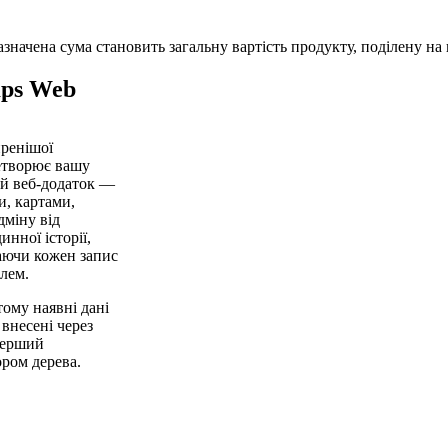
начена сума становить загальну вартість продукту, поділену на к
mps Web
ренішої
ретворює вашу
ий веб-додаток —
и, картами,
дміну від
инної історії,
аючи кожен запис
лем.
ому наявні дані
 внесені через
Перший
ором дерева.