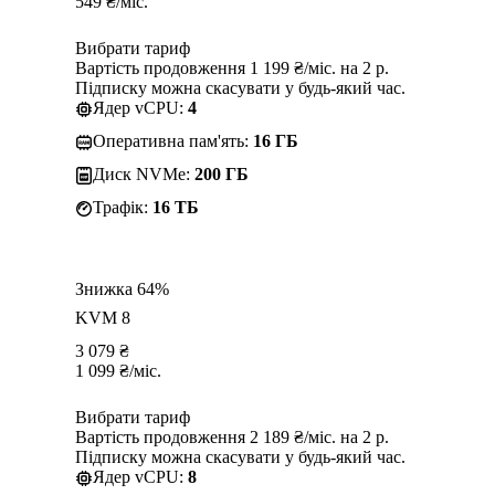
549
₴
/міс.
Вибрати тариф
Вартість продовження 1 199 ₴/міс. на 2 р.
Підписку можна скасувати у будь-який час.
Ядер vCPU:
4
Оперативна пам'ять:
16 ГБ
Диск NVMe:
200 ГБ
Трафік:
16 TБ
Знижка 64%
KVM 8
3 079
₴
1 099
₴
/міс.
Вибрати тариф
Вартість продовження 2 189 ₴/міс. на 2 р.
Підписку можна скасувати у будь-який час.
Ядер vCPU:
8