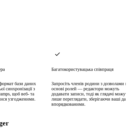
ера
Багатокористувацька співпраця
формат бази даних
Запросіть членів родини з дозволами н
ої синхронізації з
основі ролей — редактори можуть
amps, щоб веб- та
додавати записи, тоді як глядачі можут
лися узгодженими.
лише переглядати, зберігаючи ваші дан
впорядкованими.
ger