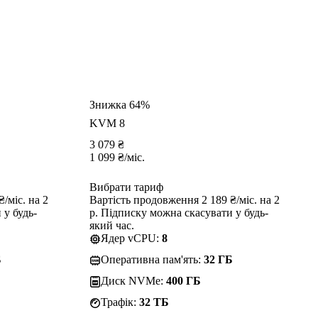
Знижка 64%
KVM 8
3 079
₴
1 099
₴
/міс.
Вибрати тариф
/міс. на 2
Вартість продовження 2 189 ₴/міс. на 2
 у будь-
р. Підписку можна скасувати у будь-
який час.
Ядер vCPU:
8
Б
Оперативна пам'ять:
32 ГБ
Диск NVMe:
400 ГБ
Трафік:
32 TБ