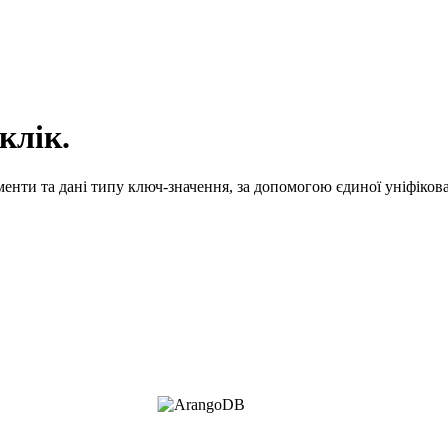
клік.
енти та дані типу ключ-значення, за допомогою єдиної уніфікова