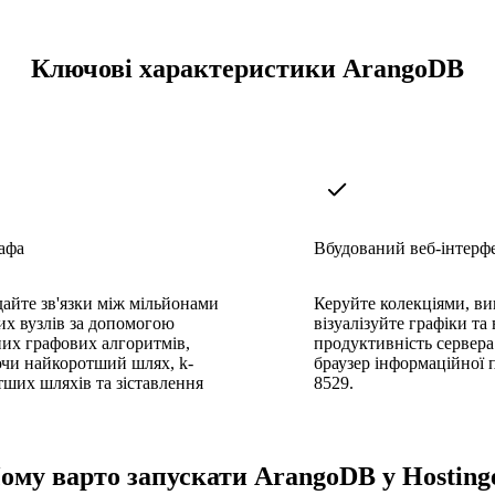
Ключові характеристики ArangoDB
афа
Вбудований веб-інтерф
айте зв'язки між мільйонами
Керуйте колекціями, ви
их вузлів за допомогою
візуалізуйте графіки та
их графових алгоритмів,
продуктивність сервера 
чи найкоротший шлях, k-
браузер інформаційної 
ших шляхів та зіставлення
8529.
ому варто запускати ArangoDB у Hosting