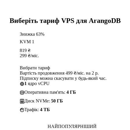
Виберіть тариф VPS для ArangoDB
Знижка 63%
KVM 1
819
₴
299
₴
/міс.
Вибрати тариф
Вартість продовження 499 ₴/міс. на 2 р.
Підписку можна скасувати у будь-який час.
1
ядро vCPU
Оперативна пам'ять:
4 ГБ
Диск NVMe:
50 ГБ
Трафік:
4 TБ
НАЙПОПУЛЯРНІШИЙ