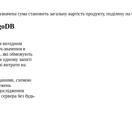
начена сума становить загальну вартість продукту, поділену на к
goDB
м вихідним
ч-значення в
х, які обмежують
в одному запиті
і витрати на
даними, схемою
межень
 дослідження
сервера без будь-