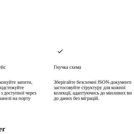
ейс
Гнучка схема
конуйте запити,
Зберігайте безсхемні JSON-документи
 відстежуйте
застосовуйте структуру для кожної
з доступної через
колекції, адаптуючись до мінливих ви
панелі на порту
до даних без міграцій.
er