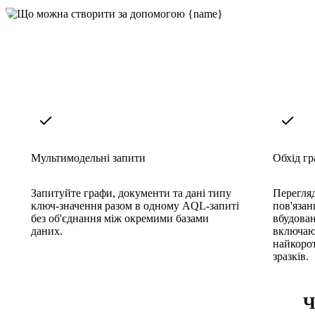
Мультимодельні запити
Обхід гр
Запитуйте графи, документи та дані типу
Перегляд
ключ-значення разом в одному AQL-запиті
пов'язан
без об'єднання між окремими базами
вбудован
даних.
включаю
найкорот
зразків.
Ч