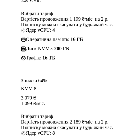
549
₴
/міс.
Вибрати тариф
Вартість продовження 1 199 ₴/міс. на 2 р.
Підписку можна скасувати у будь-який час.
Ядер vCPU:
4
Оперативна пам'ять:
16 ГБ
Диск NVMe:
200 ГБ
Трафік:
16 TБ
Знижка 64%
KVM 8
3 079
₴
1 099
₴
/міс.
Вибрати тариф
Вартість продовження 2 189 ₴/міс. на 2 р.
Підписку можна скасувати у будь-який час.
Ядер vCPU:
8