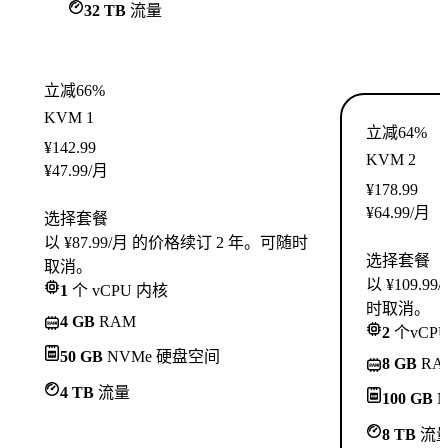
32 TB
流量
立减66%
KVM 1
立减64%
¥
142.99
KVM 2
¥
47.99
/月
¥
178.99
¥
64.99
/月
选择套餐
以 ¥87.99/月 的价格续订 2 年。可随时
选择套餐
取消。
以 ¥109.
1
个 vCPU 内核
时取消。
4 GB
RAM
2
个vCP
50 GB
NVMe 硬盘空间
8 GB
RA
4 TB
流量
100 GB
N
8 TB
流