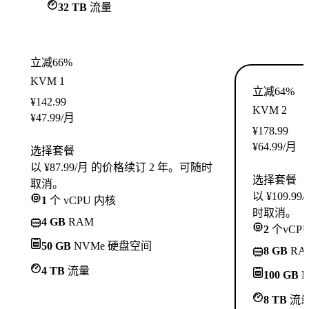
32 TB
流量
立减66%
KVM 1
立减64%
¥
142.99
KVM 2
¥
47.99
/月
¥
178.99
¥
64.99
/月
选择套餐
以 ¥87.99/月 的价格续订 2 年。可随时
选择套餐
取消。
以 ¥109.
1
个 vCPU 内核
时取消。
4 GB
RAM
2
个vCP
50 GB
NVMe 硬盘空间
8 GB
RA
4 TB
流量
100 GB
N
8 TB
流