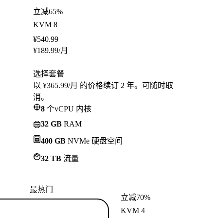
立减65%
KVM 8
¥
540.99
¥
189.99
/月
选择套餐
以 ¥365.99/月 的价格续订 2 年。可随时取
消。
8
个vCPU 内核
32 GB
RAM
400 GB
NVMe 硬盘空间
32 TB
流量
最热门
立减70%
KVM 4