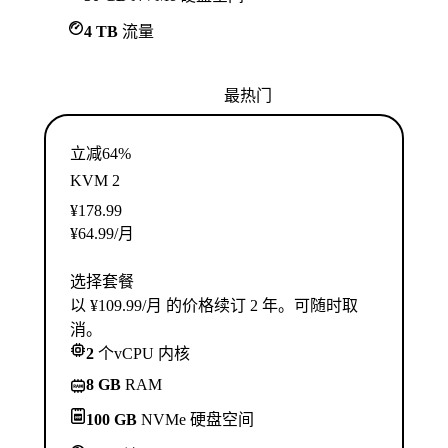
4 TB
流量
最热门
立减64%
KVM 2
¥
178.99
¥
64.99
/月
选择套餐
以 ¥109.99/月 的价格续订 2 年。可随时取
消。
2
个vCPU 内核
8 GB
RAM
100 GB
NVMe 硬盘空间