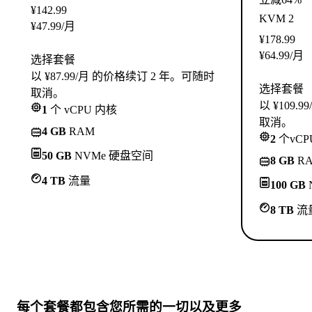
¥
142.99
KVM 2
¥
47.99
/月
¥
178.99
¥
64.99
/月
选择套餐
以 ¥87.99/月 的价格续订 2 年。可随时
选择套餐
取消。
以 ¥109
1
个 vCPU 内核
取消。
4 GB
RAM
2
个vCP
50 GB
NVMe 硬盘空间
8 GB
R
4 TB
流量
100 GB
8 TB
流
每个套餐都包含
您所需的一切
以及更多