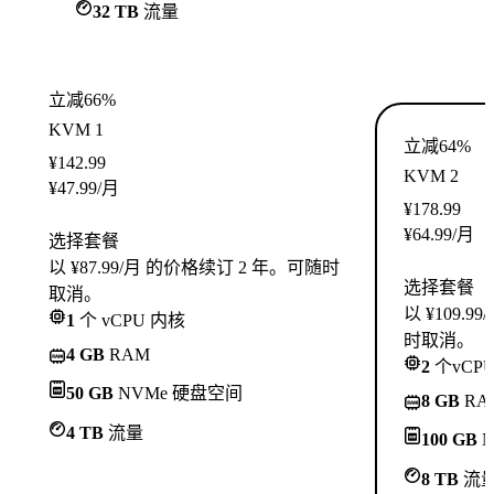
32 TB
流量
立减66%
KVM 1
立减64%
¥
142.99
KVM 2
¥
47.99
/月
¥
178.99
¥
64.99
/月
选择套餐
以 ¥87.99/月 的价格续订 2 年。可随时
选择套餐
取消。
以 ¥109.
1
个 vCPU 内核
时取消。
4 GB
RAM
2
个vCP
50 GB
NVMe 硬盘空间
8 GB
RA
4 TB
流量
100 GB
N
8 TB
流