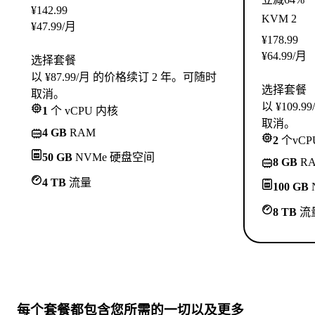
¥
142.99
KVM 2
¥
47.99
/月
¥
178.99
¥
64.99
/月
选择套餐
以 ¥87.99/月 的价格续订 2 年。可随时
选择套餐
取消。
以 ¥109
1
个 vCPU 内核
取消。
4 GB
RAM
2
个vCP
50 GB
NVMe 硬盘空间
8 GB
R
4 TB
流量
100 GB
8 TB
流
每个套餐都包含
您所需的一切
以及更多