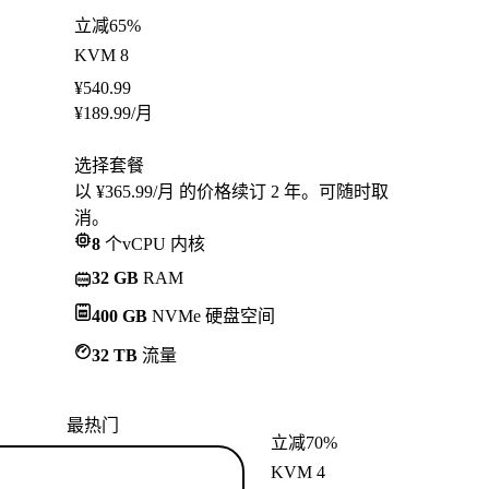
立减65%
KVM 8
¥
540.99
¥
189.99
/月
选择套餐
以 ¥365.99/月 的价格续订 2 年。可随时取
消。
8
个vCPU 内核
32 GB
RAM
400 GB
NVMe 硬盘空间
32 TB
流量
最热门
立减70%
KVM 4