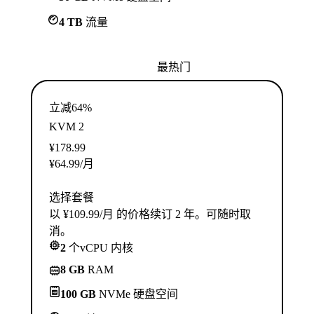
4 TB
流量
最热门
立减64%
KVM 2
¥
178.99
¥
64.99
/月
选择套餐
以 ¥109.99/月 的价格续订 2 年。可随时取
消。
2
个vCPU 内核
8 GB
RAM
100 GB
NVMe 硬盘空间