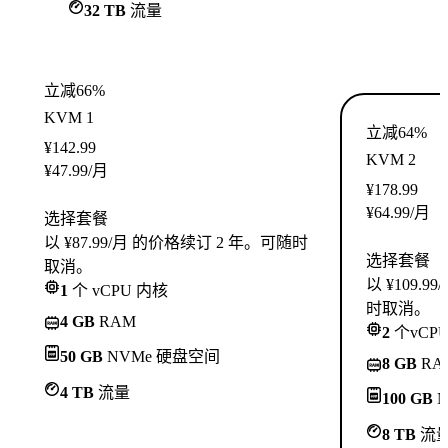
32 TB
流量
立减66%
KVM 1
立减64%
¥
142.99
KVM 2
¥
47.99
/月
¥
178.99
¥
64.99
/月
选择套餐
以 ¥87.99/月 的价格续订 2 年。可随时
选择套餐
取消。
以 ¥109.
1
个 vCPU 内核
时取消。
4 GB
RAM
2
个vCP
50 GB
NVMe 硬盘空间
8 GB
RA
4 TB
流量
100 GB
N
8 TB
流