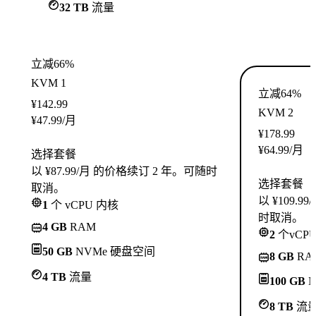
32 TB
流量
立减66%
KVM 1
立减64%
¥
142.99
KVM 2
¥
47.99
/月
¥
178.99
¥
64.99
/月
选择套餐
以 ¥87.99/月 的价格续订 2 年。可随时
选择套餐
取消。
以 ¥109.
1
个 vCPU 内核
时取消。
4 GB
RAM
2
个vCP
50 GB
NVMe 硬盘空间
8 GB
RA
4 TB
流量
100 GB
N
8 TB
流