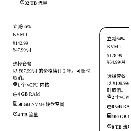
32 TB
流量
立减66%
KVM 1
立减64%
¥
142.99
KVM 2
¥
47.99
/月
¥
178.99
¥
64.99
/月
选择套餐
以 ¥87.99/月 的价格续订 2 年。可随时
选择套餐
取消。
以 ¥109.
1
个 vCPU 内核
时取消。
4 GB
RAM
2
个vCP
50 GB
NVMe 硬盘空间
8 GB
RA
4 TB
流量
100 GB
N
8 TB
流