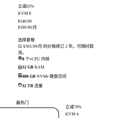
立减65%
KVM 8
¥
540.99
¥
189.99
/月
选择套餐
以 ¥365.99/月 的价格续订 2 年。可随时取
消。
8
个vCPU 内核
32 GB
RAM
400 GB
NVMe 硬盘空间
32 TB
流量
最热门
立减70%
KVM 4