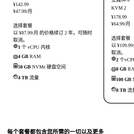
¥
142.99
KVM 2
¥
47.99
/月
¥
178.99
¥
64.99
/月
选择套餐
以 ¥87.99/月 的价格续订 2 年。可随时
选择套餐
取消。
以 ¥109
1
个 vCPU 内核
取消。
4 GB
RAM
2
个vCP
50 GB
NVMe 硬盘空间
8 GB
R
4 TB
流量
100 GB
8 TB
流
每个套餐都包含
您所需的一切
以及更多