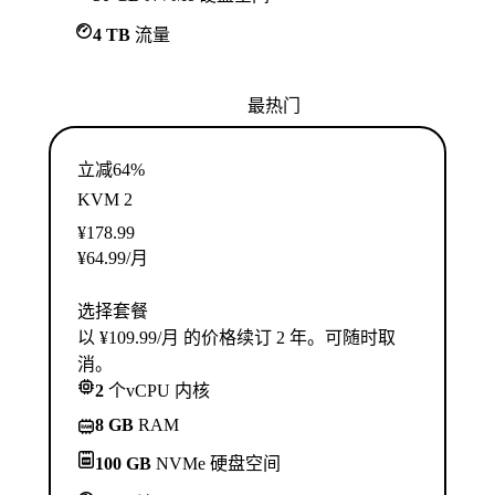
4 TB
流量
最热门
立减64%
KVM 2
¥
178.99
¥
64.99
/月
选择套餐
以 ¥109.99/月 的价格续订 2 年。可随时取
消。
2
个vCPU 内核
8 GB
RAM
100 GB
NVMe 硬盘空间