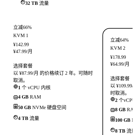
32 TB
流量
立减66%
KVM 1
立减64%
¥
142.99
KVM 2
¥
47.99
/月
¥
178.99
¥
64.99
/月
选择套餐
以 ¥87.99/月 的价格续订 2 年。可随时
选择套餐
取消。
以 ¥109.
1
个 vCPU 内核
时取消。
4 GB
RAM
2
个vCP
50 GB
NVMe 硬盘空间
8 GB
RA
4 TB
流量
100 GB
N
8 TB
流