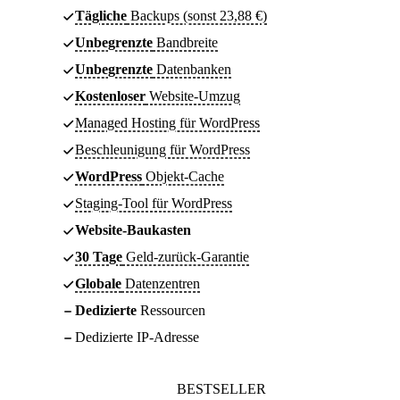
Tägliche
Backups (sonst 23,88 €)
Unbegrenzte
Bandbreite
Unbegrenzte
Datenbanken
Kostenloser
Website-Umzug
Managed Hosting für WordPress
Beschleunigung für WordPress
WordPress
Objekt-Cache
Staging-Tool für WordPress
Website-Baukasten
30 Tage
Geld-zurück-Garantie
Globale
Datenzentren
Dedizierte
Ressourcen
Dedizierte IP-Adresse
BESTSELLER