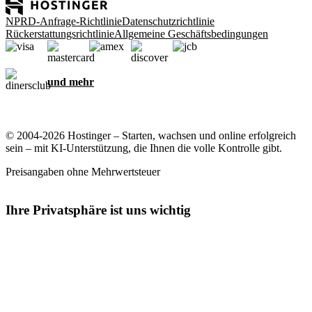
NPRD-Anfrage-Richtlinie
Datenschutzrichtlinie
Rückerstattungsrichtlinie
Allgemeine Geschäftsbedingungen
und mehr
© 2004-2026 Hostinger – Starten, wachsen und online erfolgreich
sein – mit KI-Unterstützung, die Ihnen die volle Kontrolle gibt.
Preisangaben ohne Mehrwertsteuer
Ihre Privatsphäre ist uns wichtig
Diese Website verwendet Cookies, die für das ordnungsgemäße
Funktionieren der Website und zum Sammeln von Daten zu Ihrer
Interaktion mit der Website sowie zu Marketingzwecken erforderlich
sind. Indem Sie diese Cookies akzeptieren, stimmen Sie der
Speicherung von Cookies auf Ihrem Gerät zu, um gezielte Werbung,
Personalisierung und Analysen durchzuführen, wie in unserer
Cookie-Richtlinie
beschrieben.