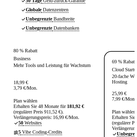
30 Tage
Geld-zurück-Garantie
Globale
Datenzentren
Unbegrenzte
Bandbreite
Unbegrenzte
Datenbanken
80 % Rabatt
Business
69 % Rabatt
Mehr Tools und Leistung für Wachstum
Cloud Startu
20-fache Web
Hosting
18,99
€
3,79
€
/Mon.
25,99
€
7,99
€
/Mon.
Plan wählen
Erhalten Sie 48 Monate für
181,92 €
(regulärer Preis 911,52 €).
Plan wählen
Verlängerungspreis: 16,99 €/Mon.
Erhalten Sie
50
Websites
(regulärer Pr
Verlängerung
5
Vibe Coding-Credits
Unbegren