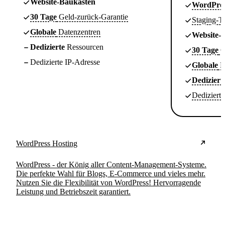
Website-Baukasten
WordPre
30 Tage
Geld-zurück-Garantie
Staging-T
Globale
Datenzentren
Website-
Dedizierte
Ressourcen
30 Tage
G
Dedizierte IP-Adresse
Globale
D
Dediziert
Dediziert
WordPress Hosting
WordPress - der König aller Content-Management-Systeme.
Die perfekte Wahl für Blogs, E-Commerce und vieles mehr.
Nutzen Sie die Flexibilität von WordPress! Hervorragende
Leistung und Betriebszeit garantiert.