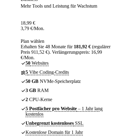
Mehr Tools und Leistung für Wachstum
18,99
€
3,79
€
/Mon.
Plan wählen
Erhalten Sie 48 Monate für
181,92 €
(regulärer
Preis 911,52 €). Verlängerungspreis: 16,99
€/Mon.
50
Websites
5
Vibe Coding-Credits
50 GB
NVMe-Speicherplatz
3 GB
RAM
2
CPU-Kerne
5 Postfächer pro Website
– 1 Jahr lang
kostenlos
Unbegrenzt kostenloses
SSL
Kostenlose Domain für 1 Jahr