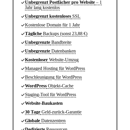
Unbegrenzt Postfächer pro Website
– 1
Jahr lang kostenlos
Unbegrenzt kostenloses
SSL
Kostenlose Domain für 1 Jahr
Tägliche
Backups (sonst 23,88 €)
Unbegrenzte
Bandbreite
Unbegrenzte
Datenbanken
Kostenloser
Website-Umzug
Managed Hosting für WordPress
Beschleunigung für WordPress
WordPress
Objekt-Cache
Staging-Tool für WordPress
Website-Baukasten
30 Tage
Geld-zurück-Garantie
Globale
Datenzentren
Dedizierte
Ressourcen