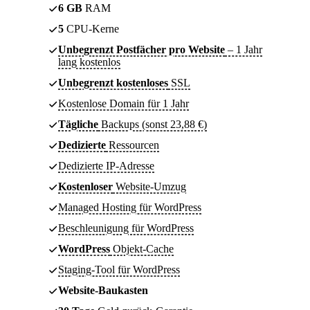
6 GB
RAM
5
CPU-Kerne
Unbegrenzt Postfächer pro Website
– 1 Jahr
lang kostenlos
Unbegrenzt kostenloses
SSL
Kostenlose Domain für 1 Jahr
Tägliche
Backups (sonst 23,88 €)
Dedizierte
Ressourcen
Dedizierte IP-Adresse
Kostenloser
Website-Umzug
Managed Hosting für WordPress
Beschleunigung für WordPress
WordPress
Objekt-Cache
Staging-Tool für WordPress
Website-Baukasten