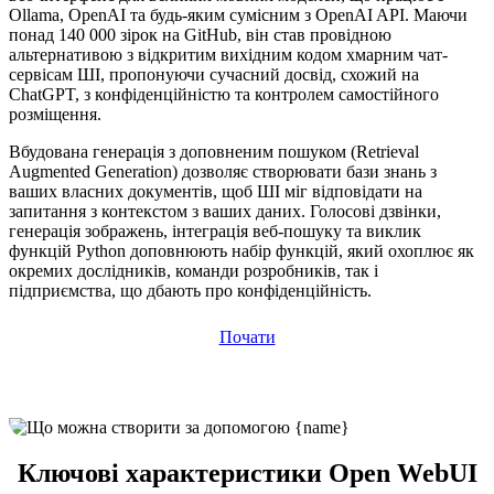
Ollama, OpenAI та будь-яким сумісним з OpenAI API. Маючи
понад 140 000 зірок на GitHub, він став провідною
альтернативою з відкритим вихідним кодом хмарним чат-
сервісам ШІ, пропонуючи сучасний досвід, схожий на
ChatGPT, з конфіденційністю та контролем самостійного
розміщення.
Вбудована генерація з доповненим пошуком (Retrieval
Augmented Generation) дозволяє створювати бази знань з
ваших власних документів, щоб ШІ міг відповідати на
запитання з контекстом з ваших даних. Голосові дзвінки,
генерація зображень, інтеграція веб-пошуку та виклик
функцій Python доповнюють набір функцій, який охоплює як
окремих дослідників, команди розробників, так і
підприємства, що дбають про конфіденційність.
Почати
Ключові характеристики Open WebUI