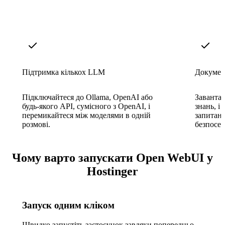
Підтримка кількох LLM
Докуме
Підключайтеся до Ollama, OpenAI або
Завантаж
будь-якого API, сумісного з OpenAI, і
знань, і
перемикайтеся між моделями в одній
запитан
розмові.
безпосер
Чому варто запускати Open WebUI у
Hostinger
Запуск одним кліком
Швидко запустіть застосунок завдяки попередньо