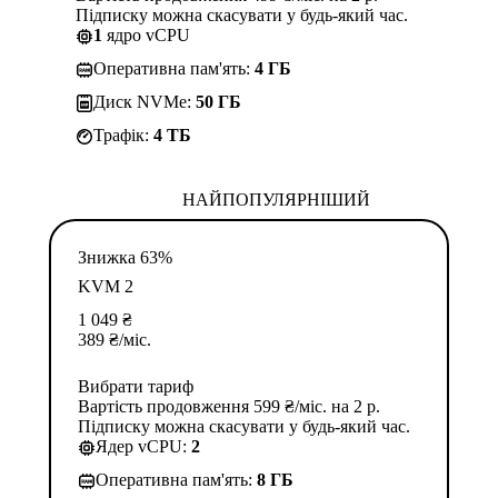
Підписку можна скасувати у будь-який час.
1
ядро vCPU
Оперативна пам'ять:
4 ГБ
Диск NVMe:
50 ГБ
Трафік:
4 TБ
НАЙПОПУЛЯРНІШИЙ
Знижка 63%
KVM 2
1 049
₴
389
₴
/міс.
Вибрати тариф
Вартість продовження 599 ₴/міс. на 2 р.
Підписку можна скасувати у будь-який час.
Ядер vCPU:
2
Оперативна пам'ять:
8 ГБ