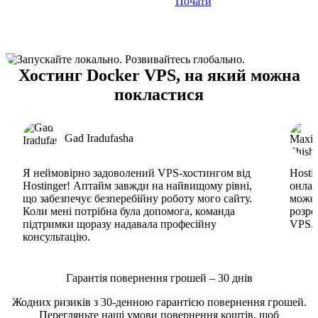
Почати
Хостинг Docker VPS, на який можна
покластися
Gad Iradufasha
Я неймовірно задоволений VPS-хостингом від
Hosti
Hostinger! Аптайм завжди на найвищому рівні,
онлай
що забезпечує безперебійну роботу мого сайту.
може 
Коли мені потрібна була допомога, команда
розро
підтримки щоразу надавала професійну
VPS. 
консультацію.
Гарантія повернення грошей – 30 днів
Жодних ризиків з 30-денною гарантією повернення грошей.
Перегляньте наші
умови повернення коштів
, щоб