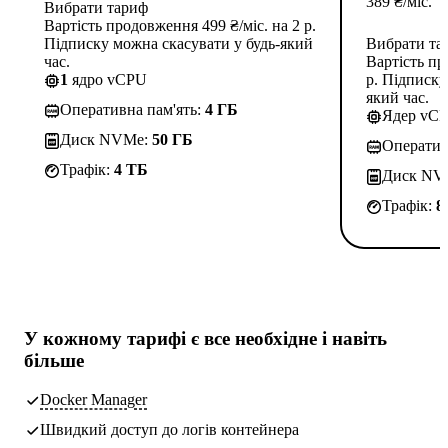
389
₴
/міс.
Вибрати тариф
Вартість продовження 499 ₴/міс. на 2 р.
Підписку можна скасувати у будь-який
Вибрати та
час.
Вартість пр
1
ядро vCPU
р. Підписку
який час.
Оперативна пам'ять:
4 ГБ
Ядер vC
Диск NVMe:
50 ГБ
Оператив
Трафік:
4 TБ
Диск NV
Трафік:
8
У кожному тарифі є
все необхідне
і навіть
більше
Docker Manager
Швидкий доступ до логів контейнера