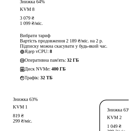
Знижка 64%
KVM 8
3 079
₴
1 099
₴
/міс.
Вибрати тариф
Вартість продовження 2 189 ₴/міс. на 2 р.
Підписку можна скасувати у будь-який час.
Ядер vCPU:
8
Оперативна пам'ять:
32 ГБ
Диск NVMe:
400 ГБ
Трафік:
32 TБ
Знижка 63%
KVM 1
Знижка 63
819
₴
KVM 2
299
₴
/міс.
1 049
₴