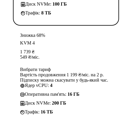
Диск NVMe:
100 ГБ
Трафік:
8 TБ
Знижка 68%
KVM 4
1 739
₴
549
₴
/міс.
Вибрати тариф
Вартість продовження 1 199 ₴/міс. на 2 р.
Підписку можна скасувати у будь-який час.
Ядер vCPU:
4
Оперативна пам'ять:
16 ГБ
Диск NVMe:
200 ГБ
Трафік:
16 TБ