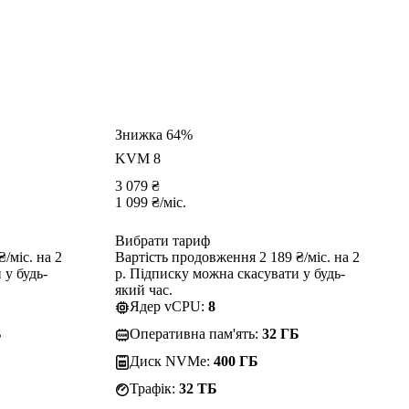
Знижка 64%
KVM 8
3 079
₴
1 099
₴
/міс.
Вибрати тариф
/міс. на 2
Вартість продовження 2 189 ₴/міс. на 2
 у будь-
р. Підписку можна скасувати у будь-
який час.
Ядер vCPU:
8
Б
Оперативна пам'ять:
32 ГБ
Диск NVMe:
400 ГБ
Трафік:
32 TБ