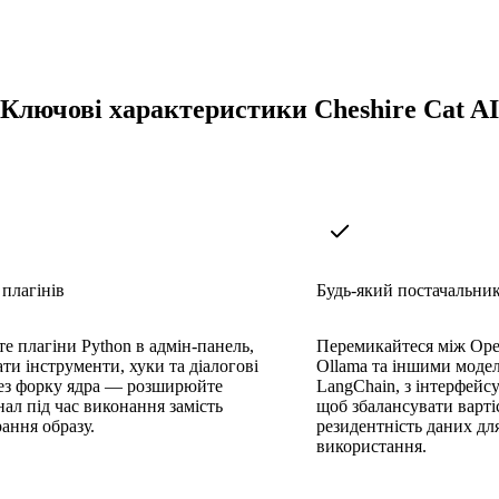
Ключові характеристики Cheshire Cat AI
плагінів
Будь-який постачальн
е плагіни Python в адмін-панель,
Перемикайтеся між Open
ти інструменти, хуки та діалогові
Ollama та іншими модел
ез форку ядра — розширюйте
LangChain, з інтерфейсу
ал під час виконання замість
щоб збалансувати варті
ання образу.
резидентність даних дл
використання.