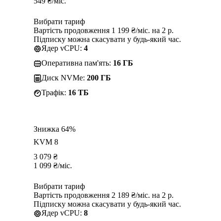
549
₴
/міс.
Вибрати тариф
Вартість продовження 1 199 ₴/міс. на 2 р.
Підписку можна скасувати у будь-який час.
Ядер vCPU:
4
Оперативна пам'ять:
16 ГБ
Диск NVMe:
200 ГБ
Трафік:
16 TБ
Знижка 64%
KVM 8
3 079
₴
1 099
₴
/міс.
Вибрати тариф
Вартість продовження 2 189 ₴/міс. на 2 р.
Підписку можна скасувати у будь-який час.
Ядер vCPU:
8