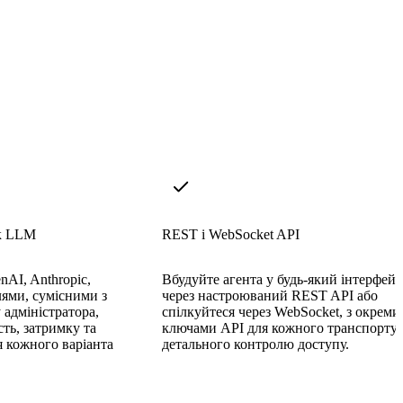
ик LLM
REST і WebSocket API
AI, Anthropic,
Вбудуйте агента у будь-який інтерфейс
ями, сумісними з
через настроюваний REST API або
 адміністратора,
спілкуйтеся через WebSocket, з окрем
сть, затримку та
ключами API для кожного транспорту 
я кожного варіанта
детального контролю доступу.