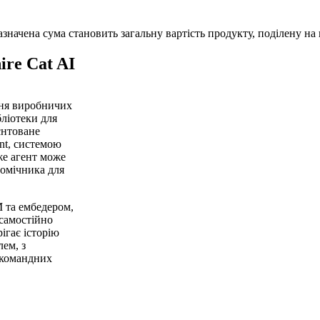
начена сума становить загальну вартість продукту, поділену на к
re Cat AI
ння виробничих
бліотеки для
єнтоване
nt, системою
же агент може
помічника для
 та ембедером,
 самостійно
ігає історію
ем, з
 командних