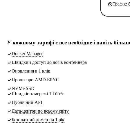
Трафік:
У кожному тарифі є
все необхідне
і навіть більш
Docker Manager
Швидкий доступ до логів контейнера
Оновлення в 1 клік
Процесори AMD EPYC
NVMe SSD
Швидкість мережі 1 Гбіт/с
Публічний API
Дата-центри
по всьому світу
Безплатний домен на 1 рік