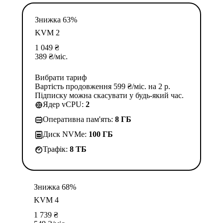
Знижка 63%
KVM 2
1 049
₴
389
₴
/міс.
Вибрати тариф
Вартість продовження 599 ₴/міс. на 2 р.
Підписку можна скасувати у будь-який час.
Ядер vCPU:
2
Оперативна пам'ять:
8 ГБ
Диск NVMe:
100 ГБ
Трафік:
8 TБ
Знижка 68%
KVM 4
1 739
₴