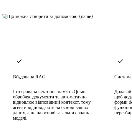
Вбудована RAG
Система 
Інтегрована векторна пам'ять Qdrant
Додавайт
обробляє документи та автоматично
щоб дода
відновлює відповідний контекст, тому
форми б
агенти відповідають на основі ваших
функціон
даних, а не на основі загальних знань
перезбир
моделі.