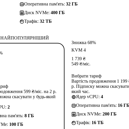
Оперативна пам'ять:
32 ГБ
Диск NVMe:
400 ГБ
Трафік:
32 TБ
НАЙПОПУЛЯРНІШИЙ
Знижка 68%
KVM 4
3%
1 739
₴
549
₴
/міс.
Вибрати тариф
Вартість продовження 1 199 ₴
ариф
р. Підписку можна скасувати
родовження 599 ₴/міс. на 2 р.
який час.
ожна скасувати у будь-який
Ядер vCPU:
4
Оперативна пам'ять:
16 Г
CPU:
2
Диск NVMe:
200 ГБ
вна пам'ять:
8 ГБ
Трафік:
16 TБ
VMe:
100 ГБ