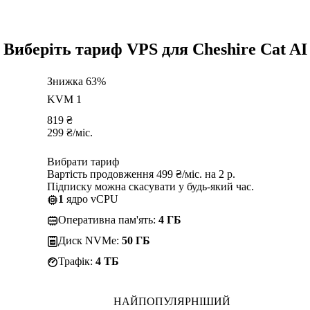
Виберіть тариф VPS для Cheshire Cat AI
Знижка 63%
KVM 1
819
₴
299
₴
/міс.
Вибрати тариф
Вартість продовження 499 ₴/міс. на 2 р.
Підписку можна скасувати у будь-який час.
1
ядро vCPU
Оперативна пам'ять:
4 ГБ
Диск NVMe:
50 ГБ
Трафік:
4 TБ
НАЙПОПУЛЯРНІШИЙ