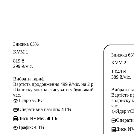
Знижка 63%
KVM 1
Знижка 6
819
₴
KVM 2
299
₴
/міс.
1 049
₴
389
₴
/міс.
Вибрати тариф
Вартість продовження 499 ₴/міс. на 2 р.
Підписку можна скасувати у будь-який
Вибрати т
час.
Вартість п
1
ядро vCPU
Підписку м
час.
Оперативна пам'ять:
4 ГБ
Ядер v
Диск NVMe:
50 ГБ
Операти
Трафік:
4 TБ
Диск N