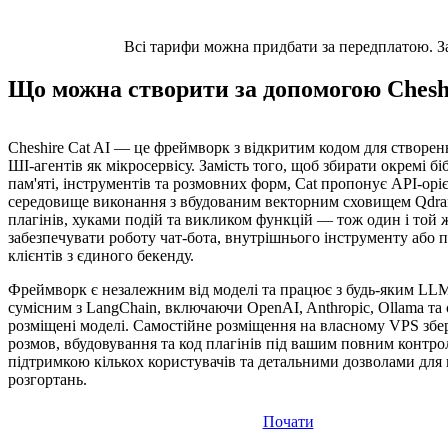
Всі тарифи можна придбати за передплатою. Заз
Що можна створити за допомогою Cheshi
Cheshire Cat AI — це фреймворк з відкритим кодом для створе
ШІ-агентів як мікросервісу. Замість того, щоб збирати окремі бі
пам'яті, інструментів та розмовних форм, Cat пропонує API-орі
середовище виконання з вбудованим векторним сховищем Qdra
плагінів, хуками подій та викликом функцій — тож один і той 
забезпечувати роботу чат-бота, внутрішнього інструменту або 
клієнтів з єдиного бекенду.
Фреймворк є незалежним від моделі та працює з будь-яким LLM
сумісним з LangChain, включаючи OpenAI, Anthropic, Ollama та
розміщені моделі. Самостійне розміщення на власному VPS збер
розмов, вбудовування та код плагінів під вашим повним контрол
підтримкою кількох користувачів та детальними дозволами для
розгортань.
Почати