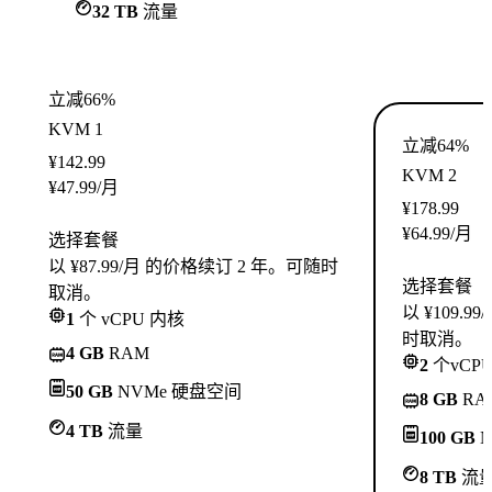
32 TB
流量
立减66%
KVM 1
立减64%
¥
142.99
KVM 2
¥
47.99
/月
¥
178.99
¥
64.99
/月
选择套餐
以 ¥87.99/月 的价格续订 2 年。可随时
选择套餐
取消。
以 ¥109.
1
个 vCPU 内核
时取消。
4 GB
RAM
2
个vCP
50 GB
NVMe 硬盘空间
8 GB
RA
4 TB
流量
100 GB
N
8 TB
流