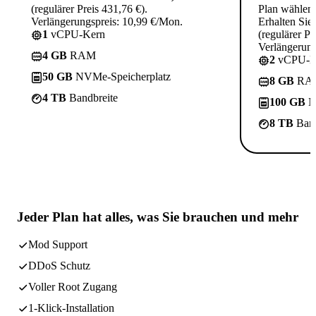
(regulärer Preis 431,76 €).
Plan wählen
Verlängerungspreis: 10,99 €/Mon.
Erhalten Sie
1
vCPU-Kern
(regulärer Pr
Verlängerung
4 GB
RAM
2
vCPU-K
50 GB
NVMe-Speicherplatz
8 GB
RA
4 TB
Bandbreite
100 GB
N
8 TB
Band
Jeder Plan hat
alles, was Sie brauchen
und mehr
Mod Support
DDoS Schutz
Voller Root Zugang
1-Klick-Installation