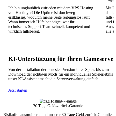
Ich bin unglaublich zufrieden mit dem VPS Hosting
Mit Ho
von Hostinger! Die Uptime ist durchweg
dank d
erstklassig, wodurch meine Seite reibungslos läuft.
falls 
Wann immer ich Hilfe benötigte, war ihr
und ih
technisches Support-Team schnell, kompetent und
Ausse
wirklich hilfsbereit.
alle a
KI-Unterstützung für Ihren Gameserve
Von der Installation der neuesten Version Ihres Spiels bis zum
Download der richtigen Mods für ein individuelles Spielerlebnis –
unser KI-Assistent macht die Serververwaltung einfach.
Jetzt starten
30 Tage Geld-zurück-Garantie
Risikofrei ausprobieren mit unserer 30 Tage Geld-zurück-Garantie.