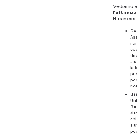
Vediamo al
l’
ottimizz
Business 
Ga
Ass
num
coe
dir
aiu
la 
può
pos
ric
Uti
Uti
Go
sit
chi
aiu
pos