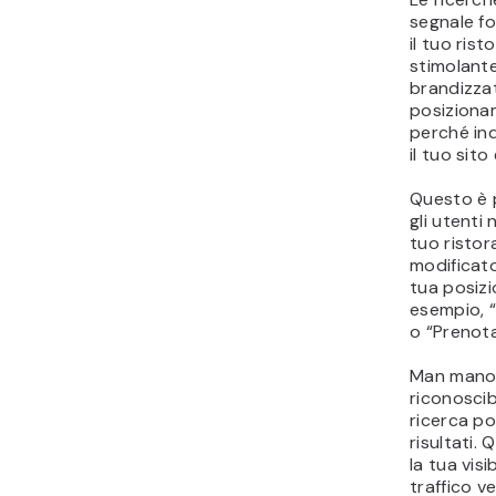
segnale fo
il tuo ris
stimolante
brandizza
posizionam
perché ind
il tuo sit
Questo è 
gli utenti
tuo ristor
modificator
tua posizi
esempio, 
o “Prenota
Man mano 
riconoscibi
ricerca po
risultati.
la tua visi
traffico ve