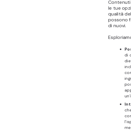
Contenuti
le tue opzi
qualità de
possono fid
di nuovi.
Esploriam
Pos
di 
die
inc
con
ing
pos
app
un’
Int
che
con
l’i
men