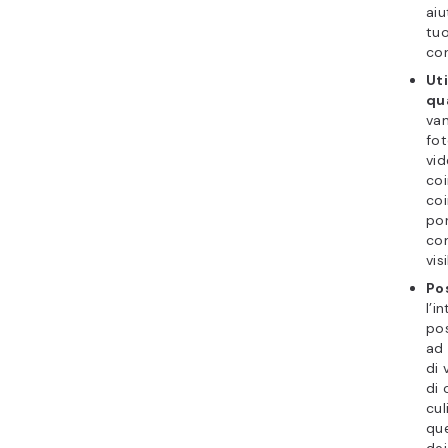
aiu
tu
con
Uti
qua
van
fot
vid
coi
coi
por
con
vis
Pos
l’i
po
ad 
di 
di 
cul
qu