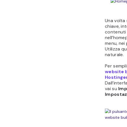
Una volta s
chiave, in
contenuti 
nell’homep
menu, nei 
Utilizza q
naturale.
Per semplif
website b
Hostinge
Dall’inter
vai su
Imp
Impostaz