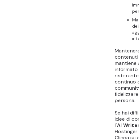
imm
per
Man
dei
agg
int
Mantenere
contenuti 
mantiene a
informato
ristorant
continuo c
community
fidelizzare
persona.
Se hai dif
idee di co
l’
AI Write
Hostinger 
Clicca su 