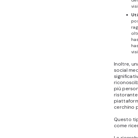
dei
vis
Uti
pos
rag
olt
has
has
vis
Inoltre, u
social me
significati
riconoscib
più perso
ristorant
piattaform
cerchino p
Questo tip
come rice
Le ricerc