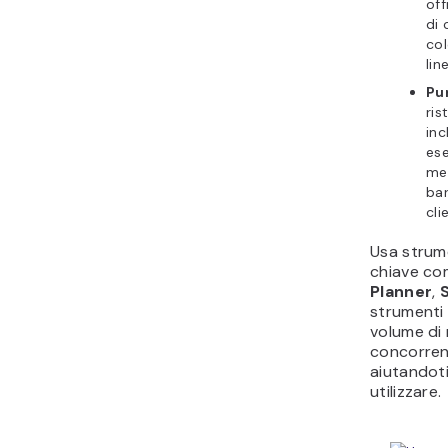
off
di 
col
lin
Pu
ris
inc
ese
mes
bar
cli
Usa strume
chiave c
Planner
,
strumenti 
volume di r
concorrenz
aiutandoti
utilizzare.