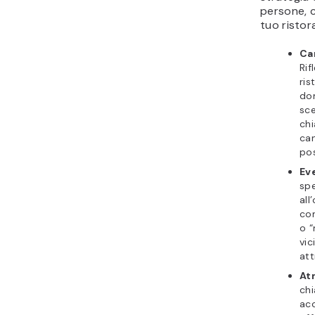
persone, c
tuo ristor
Car
Rif
ris
dom
sce
ch
can
pos
Eve
spe
all
co
o “
vic
att
At
chi
acc