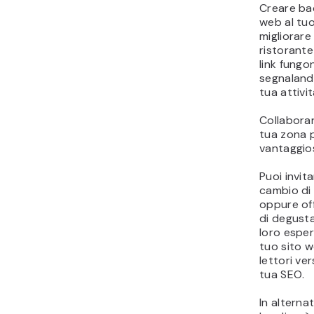
Creare back
web al tuo
migliorare
ristorante
link fungo
segnalando
tua attivi
Collaborar
tua zona 
vantaggios
Puoi invita
cambio di 
oppure off
di degust
loro esper
tuo sito we
lettori ver
tua SEO.
In alterna