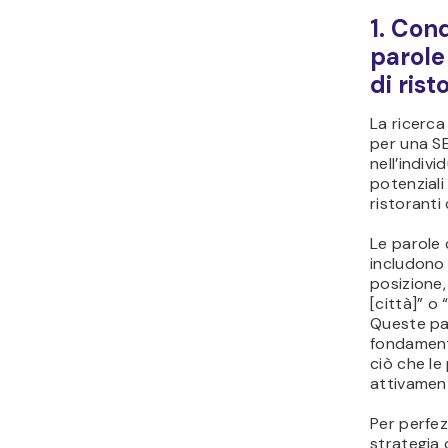
1. Con
parole
di rist
La ricerca
per una SE
nell’indivi
potenziali
ristoranti 
Le parole 
includono i
posizione,
[città]” o 
Queste pa
fondament
ciò che l
attivament
Per perfez
strategia 