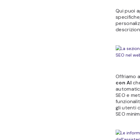
Qui puoi a
specifiche
personaliz
descrizion
Offriamo 
con AI
che
automatica
SEO e met
funzionali
gli utent
SEO minim