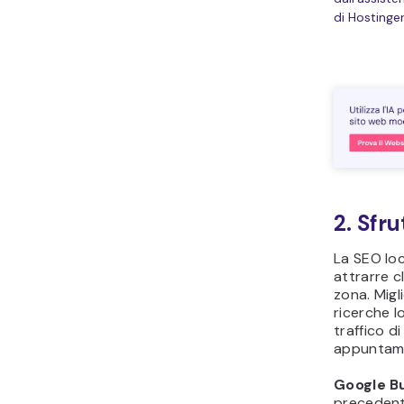
2. Sfru
La SEO loc
attrarre cl
zona. Migli
ricerche l
traffico d
appuntame
Google Bu
precedent