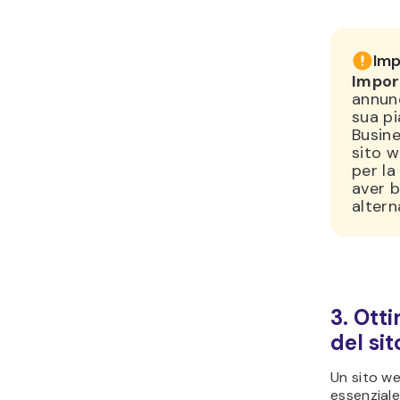
Imp
Impor
annunc
sua p
Busine
sito 
per la
aver b
altern
3. Otti
del si
Un sito w
essenziale