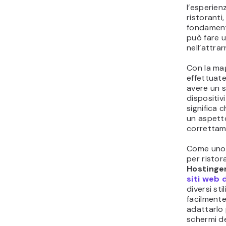
l’esperienz
ristoranti
fondamenta
può fare u
nell’attrarr
Con la mag
effettuate
avere un s
dispositiv
significa 
un aspett
correttam
Come uno d
per ristora
Hostinge
siti web 
diversi sti
facilmente
adattarlo 
schermi de