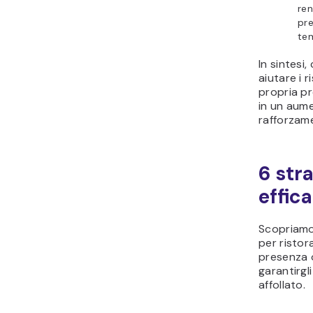
re
pre
te
In sintesi
aiutare i r
propria p
in un aume
rafforzam
6 str
effica
Scopriamo
per ristor
presenza o
garantirgl
affollato.