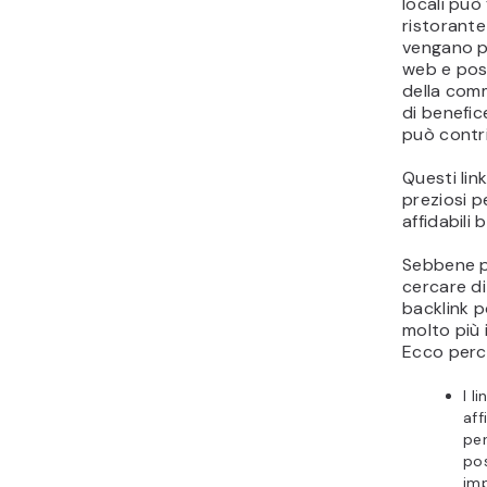
locali può 
ristorante 
vengano pu
web e pos
della comm
di benefic
può contri
Questi lin
preziosi 
affidabili
Sebbene p
cercare di
backlink po
molto più 
Ecco perc
I l
aff
per
pos
imp