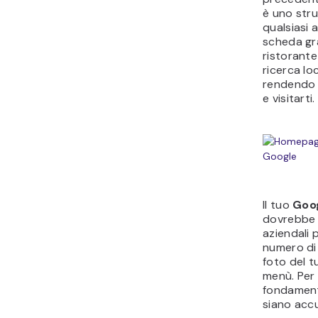
è uno str
qualsiasi 
scheda gr
ristorante 
ricerca lo
rendendo pi
e visitarti.
Il tuo
Goog
dovrebbe 
aziendali 
numero di 
foto del t
menù. Per a
fondament
siano acc