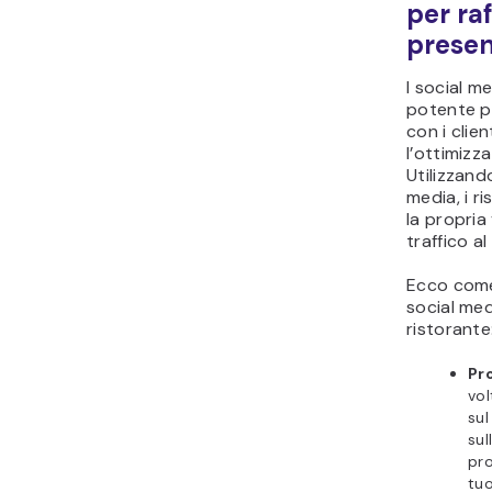
per raf
presen
I social 
potente p
con i clien
l’ottimizz
Utilizzand
media, i 
la propria 
traffico al
Ecco come
social med
ristorante
Pr
vol
sul
sul
pro
tuo