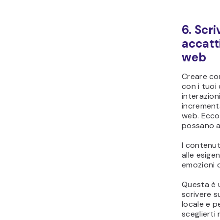
6. Scri
accatti
web
Creare con
con i tuoi 
interazioni
incrementa 
web. Ecco
possano a
I contenut
alle esigen
emozioni d
Questa è 
scrivere s
locale e p
sceglierti