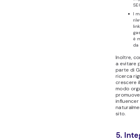
SE
I m
ril
lin
gas
è m
da 
Inoltre, c
a evitare 
parte di G
ricerca ri
crescere il
modo orga
promuover
influencer 
naturalmen
sito.
5. Inte