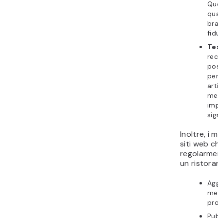
Qu
qua
bra
fid
Te
rec
po
per
art
me
im
sig
Inoltre, i 
siti web 
regolarme
un ristora
Agg
men
pro
Pub