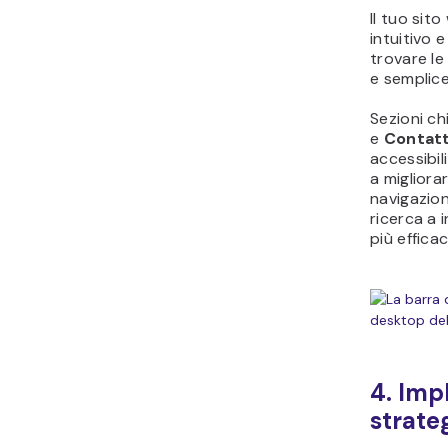
Il tuo si
intuitivo e
trovare le
e semplice
Sezioni c
e
Contat
accessibili
a migliora
navigazion
ricerca a 
più efficac
4. Imp
strate