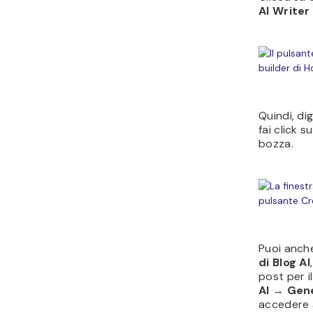
AI Writer
Quindi, di
fai click s
bozza.
Puoi anche
di Blog AI
post per i
AI
→
Gene
accedere a